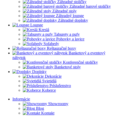
Záhradné stoličky
Záhradné barové stoličky
Záhradné stoly
Záhradný lounge
Záhradné doplnky
Lounge
Kreslá
Taburety a pufy
Pohovky a lavice
Sofabedy
Reštauračné boxy
Banketový a eventový
nábytok
Konferenčné stoličky
Banketové stoly
Doplnky
Dekorácie
Svietidlá
Príslušenstvo
Koberce
Informácie
Showroomy
Blog
Kontakt