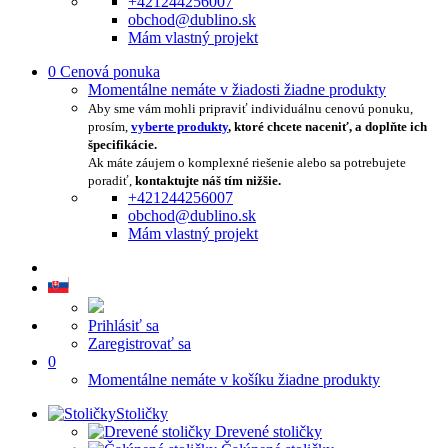
+421244256007
obchod@dublino.sk
Mám vlastný projekt
0
Cenová ponuka
Momentálne nemáte v žiadosti žiadne produkty
Aby sme vám mohli pripraviť individuálnu cenovú ponuku,
prosím,
vyberte produkty
, ktoré chcete naceniť, a doplňte ich
špecifikácie.
Ak máte záujem o komplexné riešenie alebo sa potrebujete
poradiť,
kontaktujte náš tím nižšie.
+421244256007
obchod@dublino.sk
Mám vlastný projekt
Prihlásiť sa
Zaregistrovať sa
0
Momentálne nemáte v košíku žiadne produkty
Stoličky
Drevené stoličky