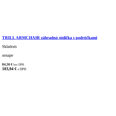
TRILL ARMCHAIR záhradná stolička s podrúčkami
Skladom
senape
84,50 €
bez DPH
103,94 €
s DPH