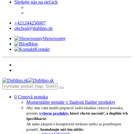
Sledujte nás na sieťach
+421244256007
obchod@dublino.sk
Showroomy
Blog
Kontakt
0
Cenová ponuka
Momentálne nemáte v žiadosti žiadne produkty
Aby sme vám mohli pripraviť individuálnu cenovú ponuku,
prosím,
vyberte produkty
, ktoré chcete naceniť, a doplňte ich
špecifikácie.
Ak máte záujem o komplexné riešenie alebo sa potrebujete
poradiť,
kontaktujte náš tím nižšie.