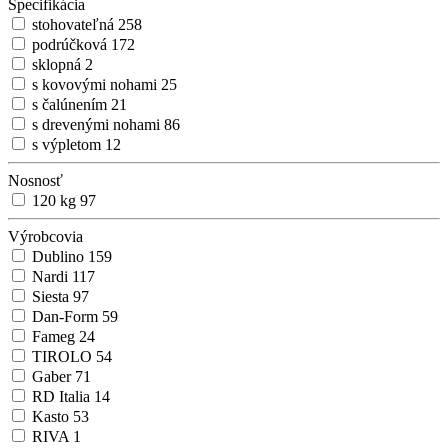
Špecifikácia
stohovateľná
258
podrúčková
172
sklopná
2
s kovovými nohami
25
s čalúnením
21
s drevenými nohami
86
s výpletom
12
Nosnosť
120 kg
97
Výrobcovia
Dublino
159
Nardi
117
Siesta
97
Dan-Form
59
Fameg
24
TIROLO
54
Gaber
71
RD Italia
14
Kasto
53
RIVA
1