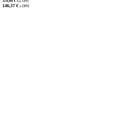
119,00 €
bez DPH
146,37 €
s DPH