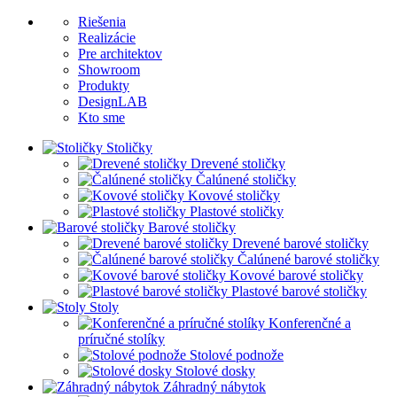
Riešenia
Realizácie
Pre architektov
Showroom
Produkty
DesignLAB
Kto sme
Stoličky
Drevené stoličky
Čalúnené stoličky
Kovové stoličky
Plastové stoličky
Barové stoličky
Drevené barové stoličky
Čalúnené barové stoličky
Kovové barové stoličky
Plastové barové stoličky
Stoly
Konferenčné a
príručné stolíky
Stolové podnože
Stolové dosky
Záhradný nábytok