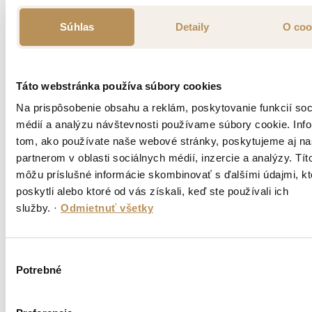
Súhlas
Detaily
O coo
Táto webstránka používa súbory cookies
NET záhradná stolička s podrúčkami
Na prispôsobenie obsahu a reklám, poskytovanie funkcií soc
médií a analýzu návštevnosti používame súbory cookie. Inf
Skladom
tom, ako používate naše webové stránky, poskytujeme aj n
antracite
partnerom v oblasti sociálnych médií, inzercie a analýzy. Títo
môžu príslušné informácie skombinovať s ďalšími údajmi, kt
91,00 €
bez DPH
111,93 €
s DPH
poskytli alebo ktoré od vás získali, keď ste používali ich
služby.
·
Odmietnuť všetky
Výber
Potrebné
súhlasu