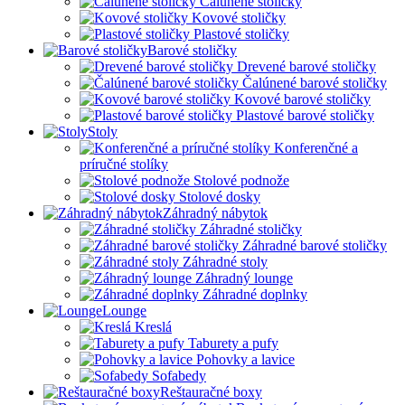
Čalúnené stoličky
Kovové stoličky
Plastové stoličky
Barové stoličky
Drevené barové stoličky
Čalúnené barové stoličky
Kovové barové stoličky
Plastové barové stoličky
Stoly
Konferenčné a
príručné stolíky
Stolové podnože
Stolové dosky
Záhradný nábytok
Záhradné stoličky
Záhradné barové stoličky
Záhradné stoly
Záhradný lounge
Záhradné doplnky
Lounge
Kreslá
Taburety a pufy
Pohovky a lavice
Sofabedy
Reštauračné boxy