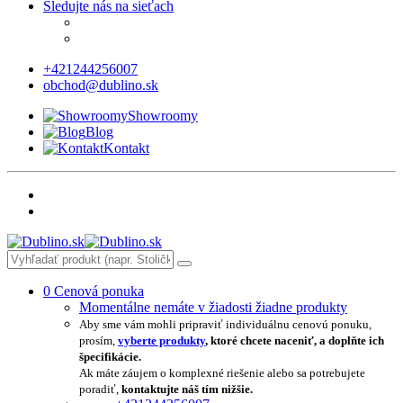
Sledujte nás na sieťach
+421244256007
obchod@dublino.sk
Showroomy
Blog
Kontakt
0
Cenová ponuka
Momentálne nemáte v žiadosti žiadne produkty
Aby sme vám mohli pripraviť individuálnu cenovú ponuku,
prosím,
vyberte produkty
, ktoré chcete naceniť, a doplňte ich
špecifikácie.
Ak máte záujem o komplexné riešenie alebo sa potrebujete
poradiť,
kontaktujte náš tím nižšie.