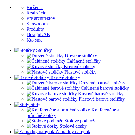
Riešenia
Realizácie
Pre architektov
Showroom
Produkty
DesignLAB
Kto sme
Stoličky
Drevené stoličky
Čalúnené stoličky
Kovové stoličky
Plastové stoličky
Barové stoličky
Drevené barové stoličky
Čalúnené barové stoličky
Kovové barové stoličky
Plastové barové stoličky
Stoly
Konferenčné a
príručné stolíky
Stolové podnože
Stolové dosky
Záhradný nábytok