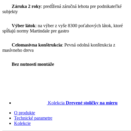
Záruka 2 roky
: predĺžená záručná lehota pre podnikateľké
subjekty
Výber látok
: na výber z vyše 8300 poťahových látok, ktoré
spĺňajú normy Martindale pre gastro
Celomasívna konštrukcia
: Pevná odolná konštrukcia z
masívneho dreva
Bez nutnosti montáže
Kolekcia
Drevené stoličky na mieru
O produkte
Technické parametre
Kolekcie