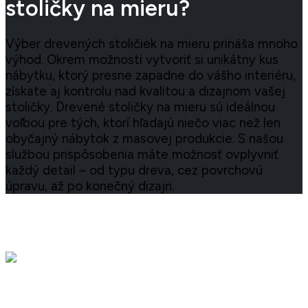
stoličky na mieru?
Výber drevených stoličiek na mieru prináša mnoho
výhod. Okrem možnosti vytvoriť si unikátny kus
nábytku, ktorý presne zapadne do vášho interiéru,
získate aj kontrolu nad kvalitou a dizajnom vašej
stoličky. Drevené stoličky na mieru sú ideálnou
voľbou pre tých, ktorí hľadajú niečo viac než len
obyčajný nábytok z masovej produkcie. S našou
službou prispôsobenia máte možnosť ovplyvniť
každý detail – od typu dreva, cez povrchovú
úpravu, až po konečný dizajn.