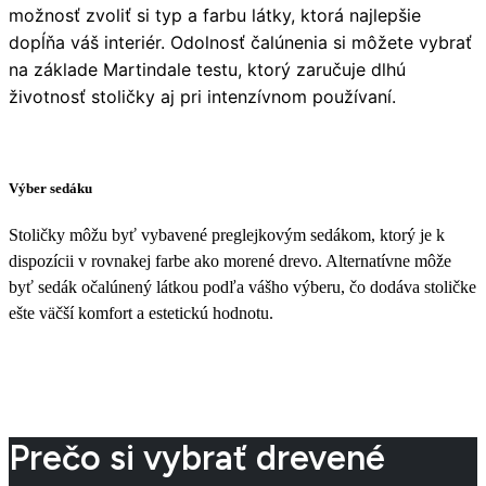
možnosť zvoliť si typ a farbu látky, ktorá najlepšie
dopĺňa váš interiér. Odolnosť čalúnenia si môžete vybrať
na základe Martindale testu, ktorý zaručuje dlhú
životnosť stoličky aj pri intenzívnom používaní.
Výber sedáku
Stoličky môžu byť vybavené preglejkovým sedákom, ktorý je k
dispozícii v rovnakej farbe ako morené drevo. Alternatívne môže
byť sedák očalúnený látkou podľa vášho výberu, čo dodáva stoličke
ešte väčší komfort a estetickú hodnotu.
Prečo si vybrať drevené