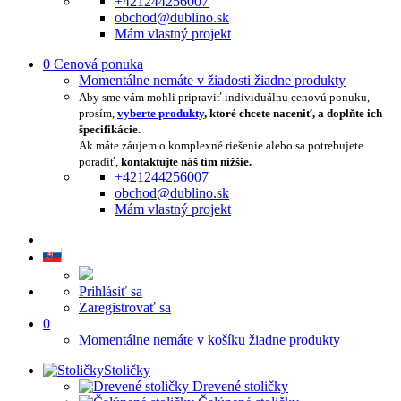
+421244256007
obchod@dublino.sk
Mám vlastný projekt
0
Cenová ponuka
Momentálne nemáte v žiadosti žiadne produkty
Aby sme vám mohli pripraviť individuálnu cenovú ponuku,
prosím,
vyberte produkty
, ktoré chcete naceniť, a doplňte ich
špecifikácie.
Ak máte záujem o komplexné riešenie alebo sa potrebujete
poradiť,
kontaktujte náš tím nižšie.
+421244256007
obchod@dublino.sk
Mám vlastný projekt
Prihlásiť sa
Zaregistrovať sa
0
Momentálne nemáte v košíku žiadne produkty
Stoličky
Drevené stoličky