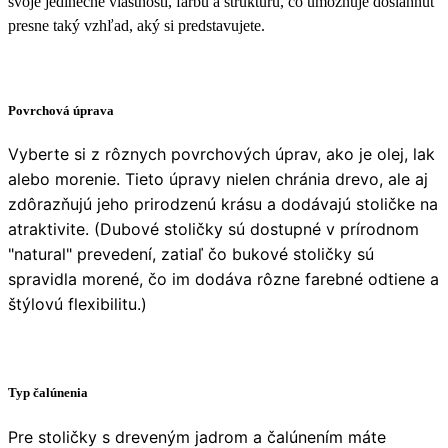
svoje jedinečné vlastnosti, farbu a štruktúru, čo umožňuje dosiahnuť
presne taký vzhľad, aký si predstavujete.
Povrchová úprava
Vyberte si z rôznych povrchových úprav, ako je olej, lak
alebo morenie. Tieto úpravy nielen chránia drevo, ale aj
zdôrazňujú jeho prirodzenú krásu a dodávajú stoličke na
atraktivite. (Dubové stoličky sú dostupné v prírodnom
"natural" prevedení, zatiaľ čo bukové stoličky sú
spravidla morené, čo im dodáva rôzne farebné odtiene a
štýlovú flexibilitu.)
Typ čalúnenia
Pre stoličky s dreveným jadrom a čalúnením máte