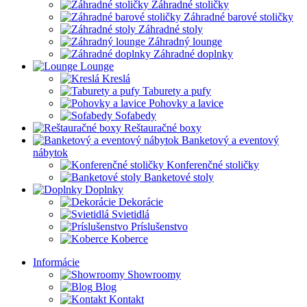
Záhradné stoličky
Záhradné barové stoličky
Záhradné stoly
Záhradný lounge
Záhradné doplnky
Lounge
Kreslá
Taburety a pufy
Pohovky a lavice
Sofabedy
Reštauračné boxy
Banketový a eventový
nábytok
Konferenčné stoličky
Banketové stoly
Doplnky
Dekorácie
Svietidlá
Príslušenstvo
Koberce
Informácie
Showroomy
Blog
Kontakt