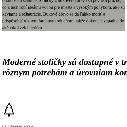
odolnosti a stabilite. Stoličky z bukového dreva sú pevné a pružné,
čo z nich robí ideálnu voľbu pre miesta s vysokým pohybom, ako sú
kaviarne a reštaurácie. Bukové drevo sa dá ľahko moriť a
prispôsobiť rôznym farebným odtieňom, takže dokonale zapadne do
akéhokoľvek interiéru.
Moderné stoličky sú dostupné v t
rôznym potrebám a úrovniam ko
Celodrevená verzia