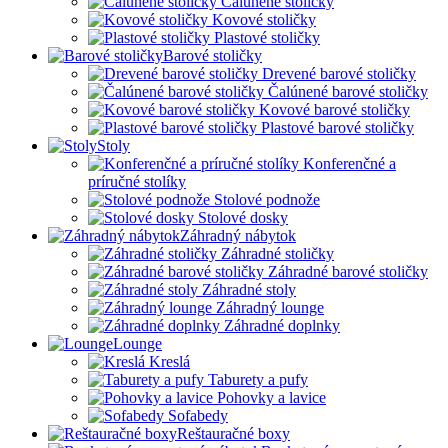
Čalúnené stoličky
Kovové stoličky
Plastové stoličky
Barové stoličky
Drevené barové stoličky
Čalúnené barové stoličky
Kovové barové stoličky
Plastové barové stoličky
Stoly
Konferenčné a
príručné stolíky
Stolové podnože
Stolové dosky
Záhradný nábytok
Záhradné stoličky
Záhradné barové stoličky
Záhradné stoly
Záhradný lounge
Záhradné doplnky
Lounge
Kreslá
Taburety a pufy
Pohovky a lavice
Sofabedy
Reštauračné boxy