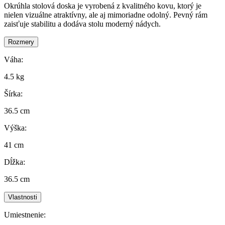
Okrúhla stolová doska je vyrobená z kvalitného kovu, ktorý je
nielen vizuálne atraktívny, ale aj mimoriadne odolný. Pevný rám
zaisťuje stabilitu a dodáva stolu moderný nádych.
Rozmery
Váha:
4.5 kg
Šírka:
36.5 cm
Výška:
41 cm
Dĺžka:
36.5 cm
Vlastnosti
Umiestnenie: