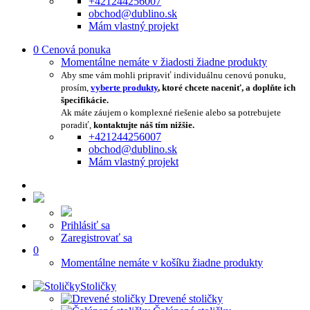
+421244256007
obchod@dublino.sk
Mám vlastný projekt
0
Cenová ponuka
Momentálne nemáte v žiadosti žiadne produkty
Aby sme vám mohli pripraviť individuálnu cenovú ponuku,
prosím,
vyberte produkty
, ktoré chcete naceniť, a doplňte ich
špecifikácie.
Ak máte záujem o komplexné riešenie alebo sa potrebujete
poradiť,
kontaktujte náš tím nižšie.
+421244256007
obchod@dublino.sk
Mám vlastný projekt
Prihlásiť sa
Zaregistrovať sa
0
Momentálne nemáte v košíku žiadne produkty
Stoličky
Drevené stoličky