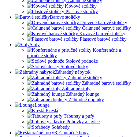
Čalúnené stoličky
Kovové stoličky
Plastové stoličky
Barové stoličky
Drevené barové stoličky
Čalúnené barové stoličky
Kovové barové stoličky
Plastové barové stoličky
Stoly
Konferenčné a
príručné stolíky
Stolové podnože
Stolové dosky
Záhradný nábytok
Záhradné stoličky
Záhradné barové stoličky
Záhradné stoly
Záhradný lounge
Záhradné doplnky
Lounge
Kreslá
Taburety a pufy
Pohovky a lavice
Sofabedy
Reštauračné boxy