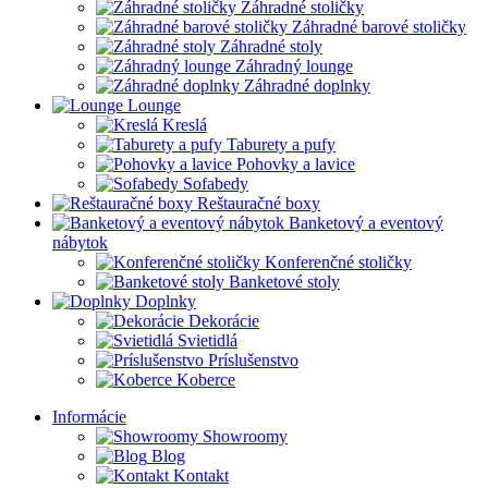
Záhradné stoličky
Záhradné barové stoličky
Záhradné stoly
Záhradný lounge
Záhradné doplnky
Lounge
Kreslá
Taburety a pufy
Pohovky a lavice
Sofabedy
Reštauračné boxy
Banketový a eventový
nábytok
Konferenčné stoličky
Banketové stoly
Doplnky
Dekorácie
Svietidlá
Príslušenstvo
Koberce
Informácie
Showroomy
Blog
Kontakt