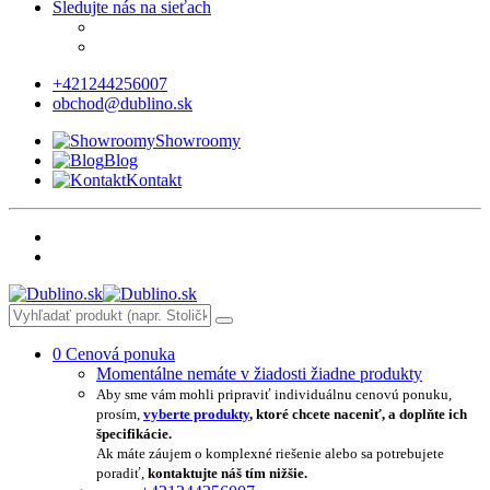
Sledujte nás na sieťach
+421244256007
obchod@dublino.sk
Showroomy
Blog
Kontakt
0
Cenová ponuka
Momentálne nemáte v žiadosti žiadne produkty
Aby sme vám mohli pripraviť individuálnu cenovú ponuku,
prosím,
vyberte produkty
, ktoré chcete naceniť, a doplňte ich
špecifikácie.
Ak máte záujem o komplexné riešenie alebo sa potrebujete
poradiť,
kontaktujte náš tím nižšie.