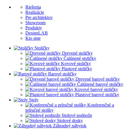
Riešenia
Realizácie
Pre architektov
Showroom
Produkty
DesignLAB
Kto sme
Stoličky
Drevené stoličky
Čalúnené stoličky
Kovové stoličky
Plastové stoličky
Barové stoličky
Drevené barové stoličky
Čalúnené barové stoličky
Kovové barové stoličky
Plastové barové stoličky
Stoly
Konferenčné a
príručné stolíky
Stolové podnože
Stolové dosky
Záhradný nábytok