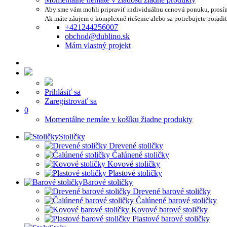
Aby sme vám mohli pripraviť individuálnu cenovú ponuku, prosí
Ak máte záujem o komplexné riešenie alebo sa potrebujete poradi
+421244256007
obchod@dublino.sk
Mám vlastný projekt
Prihlásiť sa
Zaregistrovať sa
0
Momentálne nemáte v košíku žiadne produkty
Stoličky
Drevené stoličky
Čalúnené stoličky
Kovové stoličky
Plastové stoličky
Barové stoličky
Drevené barové stoličky
Čalúnené barové stoličky
Kovové barové stoličky
Plastové barové stoličky