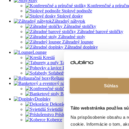
Stoly
Konferenčné a príručné
Stolové podnože
Stolové dosky
Záhradný nábytok
Záhradné stoličky
Záhradné barové stoličky
Záhradné stoly
Záhradný lounge
Záhradné doplnky
Lounge
Kreslá
Taburety a pufy
Pohovky a lavice
Sofabedy
Reštauračné boxy
Banketový a eventový nábyt
Súhlas
Konferenčné stoličky
Banketové stoly
Doplnky
Dekorácie
Táto webstránka používa sú
Svietidlá
Príslušenstvo
Na prispôsobenie obsahu a r
Koberce
cookie. Informácie o tom, ak