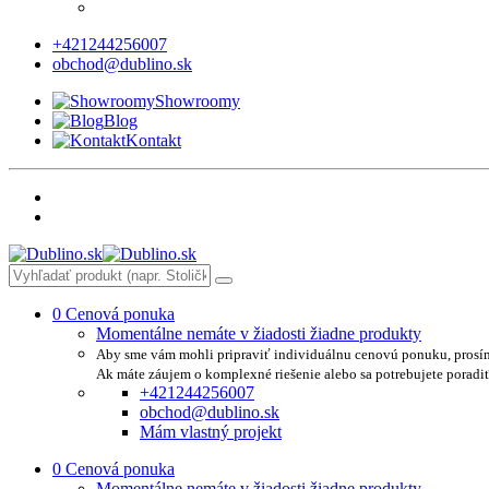
+421244256007
obchod@dublino.sk
Showroomy
Blog
Kontakt
0
Cenová ponuka
Momentálne nemáte v žiadosti žiadne produkty
Aby sme vám mohli pripraviť individuálnu cenovú ponuku, prosí
Ak máte záujem o komplexné riešenie alebo sa potrebujete poradi
+421244256007
obchod@dublino.sk
Mám vlastný projekt
0
Cenová ponuka
Momentálne nemáte v žiadosti žiadne produkty