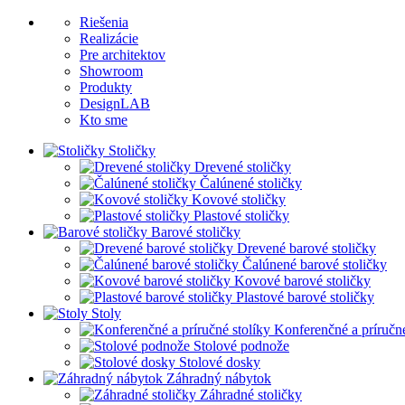
Riešenia
Realizácie
Pre architektov
Showroom
Produkty
DesignLAB
Kto sme
Stoličky
Drevené stoličky
Čalúnené stoličky
Kovové stoličky
Plastové stoličky
Barové stoličky
Drevené barové stoličky
Čalúnené barové stoličky
Kovové barové stoličky
Plastové barové stoličky
Stoly
Konferenčné a príručné
Stolové podnože
Stolové dosky
Záhradný nábytok
Záhradné stoličky