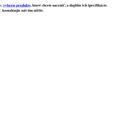
m,
vyberte produkty
, ktoré chcete naceniť, a doplňte ich špecifikácie.
ť,
kontaktujte náš tím nižšie.