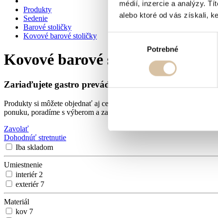
médií, inzercie a analýzy. Tí
Produkty
alebo ktoré od vás získali, ke
Sedenie
Barové stoličky
Kovové barové stoličky
Výber
Potrebné
súhlasu
Kovové barové stoličky
Zariaďujete gastro prevádzku?
Produkty si môžete objednať aj cez e-shop, no pre
reštaurácie, kavia
ponuku, poradíme s výberom a zabezpečíme kompletný servis.
Zavolať
Dohodnúť stretnutie
Iba skladom
Umiestnenie
interiér
2
exteriér
7
Materiál
kov
7