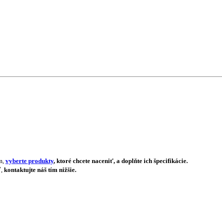
m,
vyberte produkty
, ktoré chcete naceniť, a doplňte ich špecifikácie.
ť,
kontaktujte náš tím nižšie.