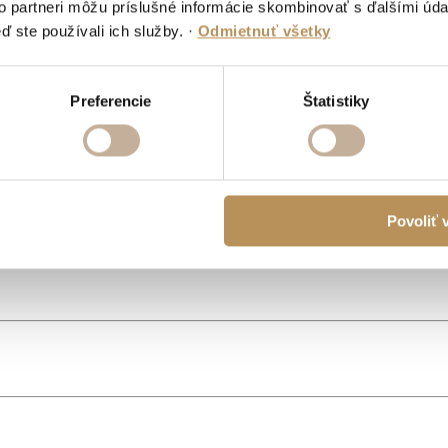
to partneri môžu príslušné informácie skombinovať s ďalšími údaj
ď ste používali ich služby.
·
Odmietnuť všetky
Preferencie
Štatistiky
rne, hotely a bary
odporúčame dohodnúť si nezáväzné stretnutie s n
Povoliť 