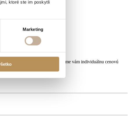
mi, ktoré ste im poskytli
Marketing
aším obchodným zástupcom. Pripravíme vám individuálnu cenovú
všetko