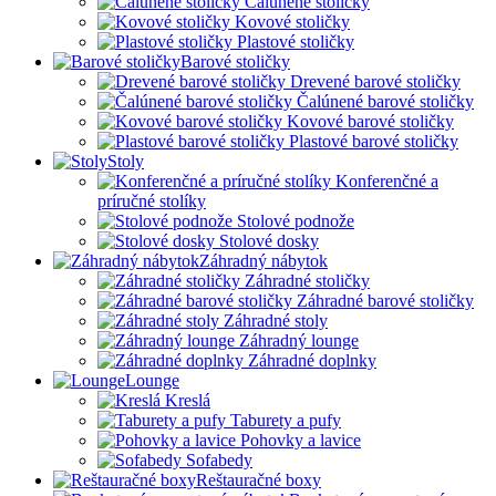
Čalúnené stoličky
Kovové stoličky
Plastové stoličky
Barové stoličky
Drevené barové stoličky
Čalúnené barové stoličky
Kovové barové stoličky
Plastové barové stoličky
Stoly
Konferenčné a
príručné stolíky
Stolové podnože
Stolové dosky
Záhradný nábytok
Záhradné stoličky
Záhradné barové stoličky
Záhradné stoly
Záhradný lounge
Záhradné doplnky
Lounge
Kreslá
Taburety a pufy
Pohovky a lavice
Sofabedy
Reštauračné boxy