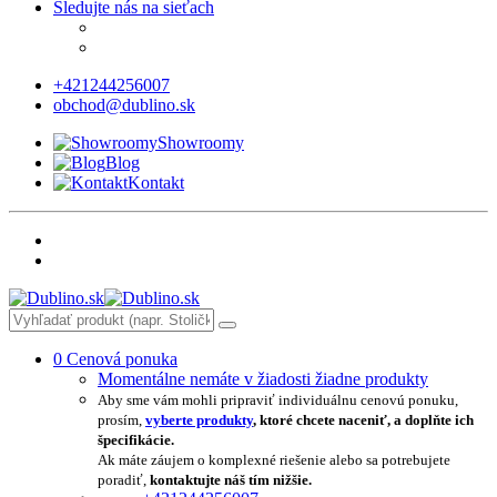
Sledujte nás na sieťach
+421244256007
obchod@dublino.sk
Showroomy
Blog
Kontakt
0
Cenová ponuka
Momentálne nemáte v žiadosti žiadne produkty
Aby sme vám mohli pripraviť individuálnu cenovú ponuku,
prosím,
vyberte produkty
, ktoré chcete naceniť, a doplňte ich
špecifikácie.
Ak máte záujem o komplexné riešenie alebo sa potrebujete
poradiť,
kontaktujte náš tím nižšie.