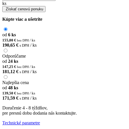
ks
Získať cenovú ponuku
Kúpte viac a ušetrite
od
6 ks
155,00 €
/ ks
bez DPH
190,65 €
/ ks
s DPH
Odporúčame
od
24 ks
147,25 €
/ ks
bez DPH
181,12 €
/ ks
s DPH
Najlepšia cena
od
48 ks
139,50 €
/ ks
bez DPH
171,59 €
/ ks
s DPH
Doručenie 4 - 8 týždňov,
pre presnú dobu dodania nás kontaktujte.
Technické parametre