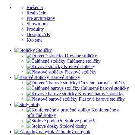
Riešenia
Realizácie
Pre architektov
Showroom
Produkty
DesignLAB
Kto sme
Stoličky
Drevené stoličky
Čalúnené stoličky
Kovové stoličky
Plastové stoličky
Barové stoličky
Drevené barové stoličky
Čalúnené barové stoličky
Kovové barové stoličky
Plastové barové stoličky
Stoly
Konferenčné a
príručné stolíky
Stolové podnože
Stolové dosky
Záhradný nábytok