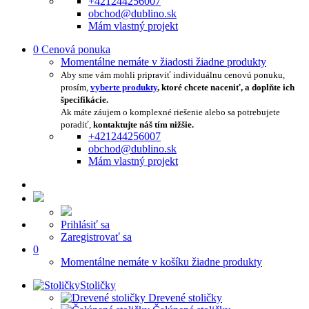
+421244256007
obchod@dublino.sk
Mám vlastný projekt
0
Cenová ponuka
Momentálne nemáte v žiadosti žiadne produkty
Aby sme vám mohli pripraviť individuálnu cenovú ponuku,
prosím,
vyberte produkty
, ktoré chcete naceniť, a doplňte ich
špecifikácie.
Ak máte záujem o komplexné riešenie alebo sa potrebujete
poradiť,
kontaktujte náš tím nižšie.
+421244256007
obchod@dublino.sk
Mám vlastný projekt
Prihlásiť sa
Zaregistrovať sa
0
Momentálne nemáte v košíku žiadne produkty
Stoličky
Drevené stoličky