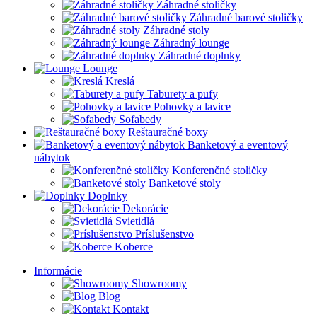
Záhradné stoličky
Záhradné barové stoličky
Záhradné stoly
Záhradný lounge
Záhradné doplnky
Lounge
Kreslá
Taburety a pufy
Pohovky a lavice
Sofabedy
Reštauračné boxy
Banketový a eventový
nábytok
Konferenčné stoličky
Banketové stoly
Doplnky
Dekorácie
Svietidlá
Príslušenstvo
Koberce
Informácie
Showroomy
Blog
Kontakt