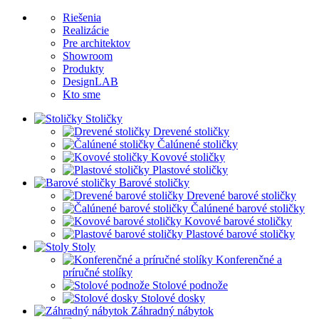
Riešenia
Realizácie
Pre architektov
Showroom
Produkty
DesignLAB
Kto sme
Stoličky
Drevené stoličky
Čalúnené stoličky
Kovové stoličky
Plastové stoličky
Barové stoličky
Drevené barové stoličky
Čalúnené barové stoličky
Kovové barové stoličky
Plastové barové stoličky
Stoly
Konferenčné a
príručné stolíky
Stolové podnože
Stolové dosky
Záhradný nábytok