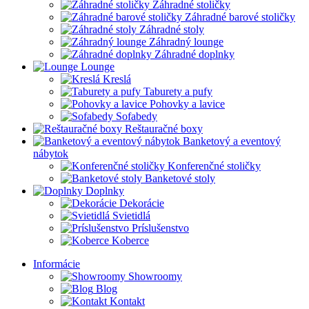
Záhradné stoličky
Záhradné barové stoličky
Záhradné stoly
Záhradný lounge
Záhradné doplnky
Lounge
Kreslá
Taburety a pufy
Pohovky a lavice
Sofabedy
Reštauračné boxy
Banketový a eventový
nábytok
Konferenčné stoličky
Banketové stoly
Doplnky
Dekorácie
Svietidlá
Príslušenstvo
Koberce
Informácie
Showroomy
Blog
Kontakt