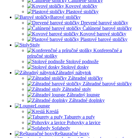
Čalúnené stoličky
Kovové stoličky
Plastové stoličky
Barové stoličky
Drevené barové stoličky
Čalúnené barové stoličky
Kovové barové stoličky
Plastové barové stoličky
Stoly
Konferenčné a
príručné stolíky
Stolové podnože
Stolové dosky
Záhradný nábytok
Záhradné stoličky
Záhradné barové stoličky
Záhradné stoly
Záhradný lounge
Záhradné doplnky
Lounge
Kreslá
Taburety a pufy
Pohovky a lavice
Sofabedy
Reštauračné boxy