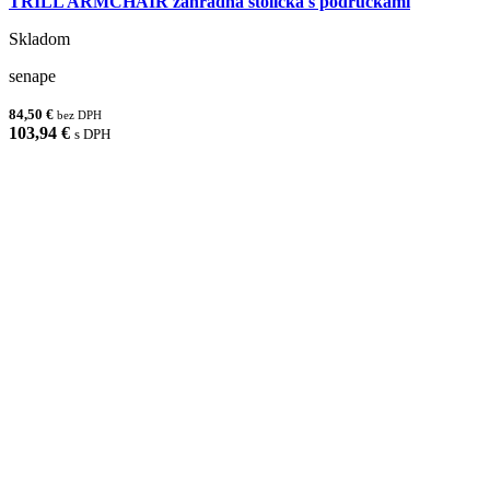
TRILL ARMCHAIR záhradná stolička s podrúčkami
Skladom
senape
84,50 €
bez DPH
103,94 €
s DPH