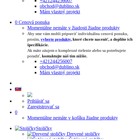
+421244256007
obchod@dublino.sk
Mám vlastný projekt
0
Cenová ponuka
Momentálne nemáte v žiadosti žiadne produkty
Aby sme vám mohli pripraviť individuálnu cenovú ponuku,
prosím,
vyberte produkty
, ktoré chcete naceniť, a doplňte ich
špecifikácie.
Ak máte záujem o komplexné riešenie alebo sa potrebujete
poradiť,
kontaktujte náš tím nižšie.
+421244256007
obchod@dublino.sk
Mám vlastný projekt
Prihlásiť sa
Zaregistrovať sa
0
Momentálne nemáte v košíku žiadne produkty
Stoličky
Drevené stoličky