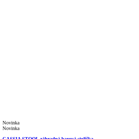
Novinka
Novinka
CASSIA STOOL záhradná barová stolička