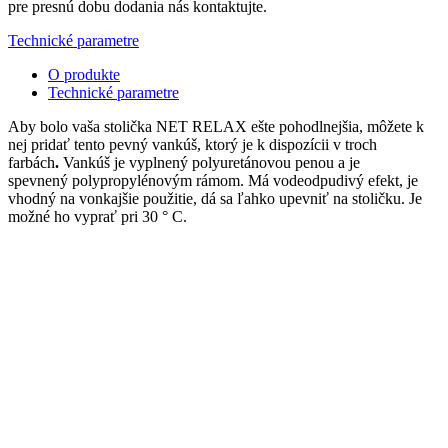
pre presnú dobu dodania nás kontaktujte.
Technické parametre
O produkte
Technické parametre
Aby bolo vaša stolička NET RELAX ešte pohodlnejšia, môžete k
nej pridať
tento
pevný vankúš, ktorý je k dispozícii v troch
farbách
.
Vankúš je vyplnený polyuretánovou penou a je
spevnený polypropylénovým rámom. Má
vodeodpudivý efekt, je
vhodný na vonkajšie použitie, dá sa ľahko upevniť na stoličku. Je
možné ho vyprať pri 30 ° C.