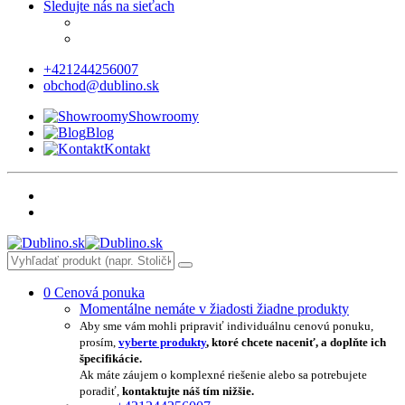
Sledujte nás na sieťach
+421244256007
obchod@dublino.sk
Showroomy
Blog
Kontakt
0
Cenová ponuka
Momentálne nemáte v žiadosti žiadne produkty
Aby sme vám mohli pripraviť individuálnu cenovú ponuku,
prosím,
vyberte produkty
, ktoré chcete naceniť, a doplňte ich
špecifikácie.
Ak máte záujem o komplexné riešenie alebo sa potrebujete
poradiť,
kontaktujte náš tím nižšie.