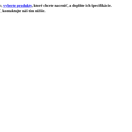
m,
vyberte produkty
, ktoré chcete naceniť, a doplňte ich špecifikácie.
ť,
kontaktujte náš tím nižšie.