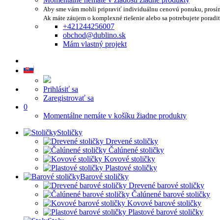
Aby sme vám mohli pripraviť individuálnu cenovú ponuku, prosí
Ak máte záujem o komplexné riešenie alebo sa potrebujete poradi
+421244256007
obchod@dublino.sk
Mám vlastný projekt
Prihlásiť sa
Zaregistrovať sa
0
Momentálne nemáte v košíku žiadne produkty
Stoličky
Drevené stoličky
Čalúnené stoličky
Kovové stoličky
Plastové stoličky
Barové stoličky
Drevené barové stoličky
Čalúnené barové stoličky
Kovové barové stoličky
Plastové barové stoličky