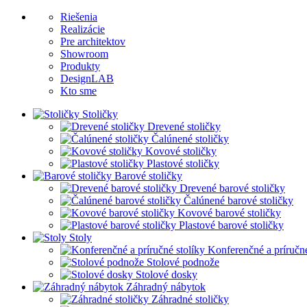
Riešenia
Realizácie
Pre architektov
Showroom
Produkty
DesignLAB
Kto sme
Stoličky
Drevené stoličky
Čalúnené stoličky
Kovové stoličky
Plastové stoličky
Barové stoličky
Drevené barové stoličky
Čalúnené barové stoličky
Kovové barové stoličky
Plastové barové stoličky
Stoly
Konferenčné a príručné
Stolové podnože
Stolové dosky
Záhradný nábytok
Záhradné stoličky