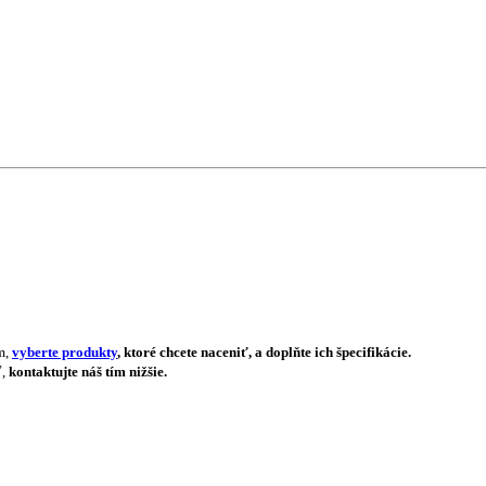
m,
vyberte produkty
, ktoré chcete naceniť, a doplňte ich špecifikácie.
ť,
kontaktujte náš tím nižšie.