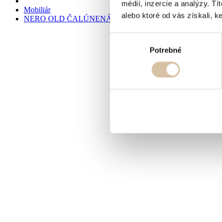
médií, inzercie a analýzy. Tí
Mobiliár
alebo ktoré od vás získali, ke
NERO OLD ČALÚNENÁ BAROVÁ STOLIČKA NA MIE
Výber
Potrebné
súhlasu