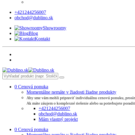
+421244256007
obchod@dublino.sk
Showroomy
Blog
Kontakt
0
Cenová ponuka
Momentálne nemáte v žiadosti žiadne produkty
Aby sme vám mohli pripraviť individuálnu cenovú ponuku, prosí
Ak máte záujem o komplexné riešenie alebo sa potrebujete poradi
+421244256007
obchod@dublino.sk
Mám vlastný projekt
0
Cenová ponuka
Momentálne nemáte v žiadosti žiadne produkty