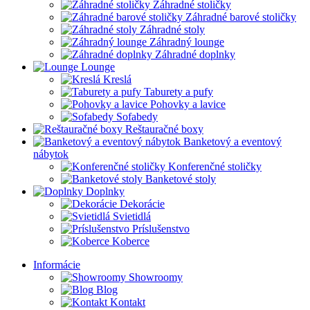
Záhradné stoličky
Záhradné barové stoličky
Záhradné stoly
Záhradný lounge
Záhradné doplnky
Lounge
Kreslá
Taburety a pufy
Pohovky a lavice
Sofabedy
Reštauračné boxy
Banketový a eventový
nábytok
Konferenčné stoličky
Banketové stoly
Doplnky
Dekorácie
Svietidlá
Príslušenstvo
Koberce
Informácie
Showroomy
Blog
Kontakt