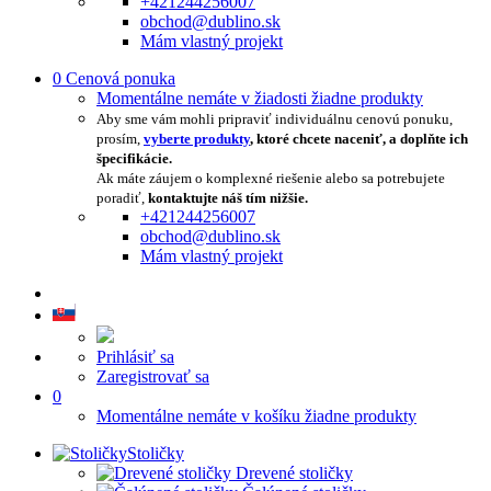
+421244256007
obchod@dublino.sk
Mám vlastný projekt
0
Cenová ponuka
Momentálne nemáte v žiadosti žiadne produkty
Aby sme vám mohli pripraviť individuálnu cenovú ponuku,
prosím,
vyberte produkty
, ktoré chcete naceniť, a doplňte ich
špecifikácie.
Ak máte záujem o komplexné riešenie alebo sa potrebujete
poradiť,
kontaktujte náš tím nižšie.
+421244256007
obchod@dublino.sk
Mám vlastný projekt
Prihlásiť sa
Zaregistrovať sa
0
Momentálne nemáte v košíku žiadne produkty
Stoličky
Drevené stoličky