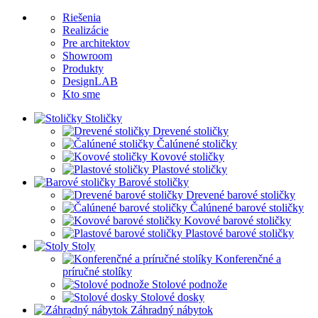
Riešenia
Realizácie
Pre architektov
Showroom
Produkty
DesignLAB
Kto sme
Stoličky
Drevené stoličky
Čalúnené stoličky
Kovové stoličky
Plastové stoličky
Barové stoličky
Drevené barové stoličky
Čalúnené barové stoličky
Kovové barové stoličky
Plastové barové stoličky
Stoly
Konferenčné a
príručné stolíky
Stolové podnože
Stolové dosky
Záhradný nábytok