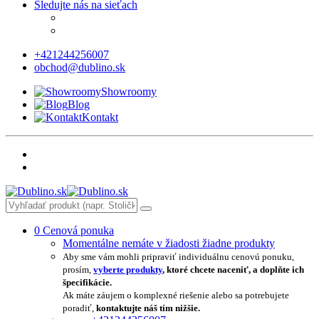
Sledujte nás na sieťach
+421244256007
obchod@dublino.sk
Showroomy
Blog
Kontakt
0
Cenová ponuka
Momentálne nemáte v žiadosti žiadne produkty
Aby sme vám mohli pripraviť individuálnu cenovú ponuku,
prosím,
vyberte produkty
, ktoré chcete naceniť, a doplňte ich
špecifikácie.
Ak máte záujem o komplexné riešenie alebo sa potrebujete
poradiť,
kontaktujte náš tím nižšie.