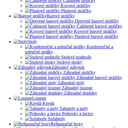
Čalúnené stoličky
Kovové stoličky
Plastové stoličky
Barové stoličky
Drevené barové stoličky
Čalúnené barové stoličky
Kovové barové stoličky
Plastové barové stoličky
Stoly
Konferenčné a
príručné stolíky
Stolové podnože
Stolové dosky
Záhradný nábytok
Záhradné stoličky
Záhradné barové stoličky
Záhradné stoly
Záhradný lounge
Záhradné doplnky
Lounge
Kreslá
Taburety a pufy
Pohovky a lavice
Sofabedy
Reštauračné boxy