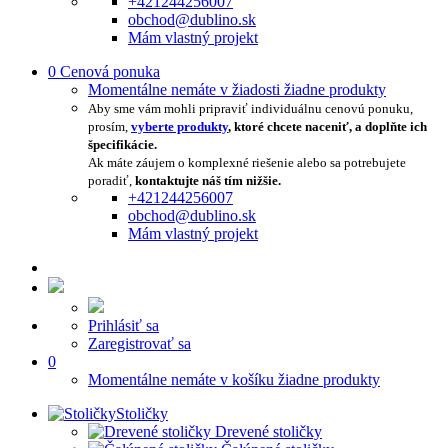
+421244256007
obchod@dublino.sk
Mám vlastný projekt
0
Cenová ponuka
Momentálne nemáte v žiadosti žiadne produkty
Aby sme vám mohli pripraviť individuálnu cenovú ponuku,
prosím,
vyberte produkty
, ktoré chcete naceniť, a doplňte ich
špecifikácie.
Ak máte záujem o komplexné riešenie alebo sa potrebujete
poradiť,
kontaktujte náš tím nižšie.
+421244256007
obchod@dublino.sk
Mám vlastný projekt
Prihlásiť sa
Zaregistrovať sa
0
Momentálne nemáte v košíku žiadne produkty
Stoličky
Drevené stoličky