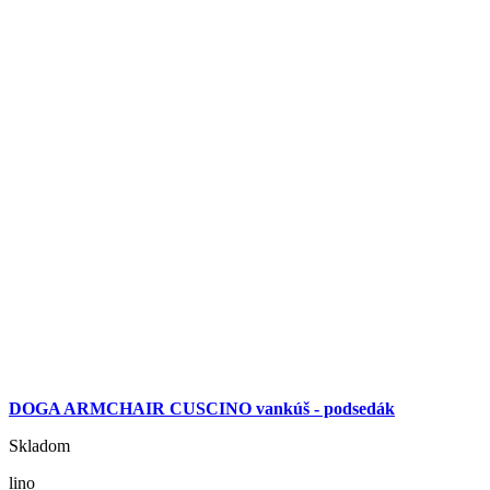
DOGA ARMCHAIR CUSCINO vankúš - podsedák
Skladom
lino