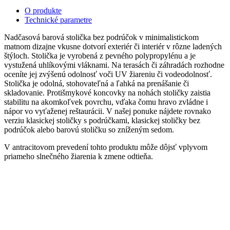
O produkte
Technické parametre
Nadčasová barová stolička bez podrúčok v minimalistickom
matnom dizajne vkusne dotvorí exteriér či interiér v rôzne ladených
štýloch. Stolička je vyrobená z pevného polypropylénu a je
vystužená uhlíkovými vláknami. Na terasách či záhradách rozhodne
oceníte jej zvýšenú odolnosť voči UV žiareniu či vodeodolnosť.
Stolička je odolná, stohovateľná a ľahká na prenášanie či
skladovanie. Protišmykové koncovky na nohách stoličky zaistia
stabilitu na akomkoľvek povrchu, vďaka čomu hravo zvládne i
nápor vo vyťaženej reštaurácii. V našej ponuke nájdete rovnako
verziu klasickej stoličky s podrúčkami, klasickej stoličky bez
podrúčok alebo barovú stoličku so zníženým sedom.
V antracitovom prevedení tohto produktu môže dôjsť vplyvom
priameho slnečného žiarenia k zmene odtieňa.