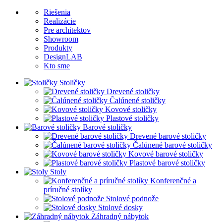
Riešenia
Realizácie
Pre architektov
Showroom
Produkty
DesignLAB
Kto sme
Stoličky
Drevené stoličky
Čalúnené stoličky
Kovové stoličky
Plastové stoličky
Barové stoličky
Drevené barové stoličky
Čalúnené barové stoličky
Kovové barové stoličky
Plastové barové stoličky
Stoly
Konferenčné a
príručné stolíky
Stolové podnože
Stolové dosky
Záhradný nábytok