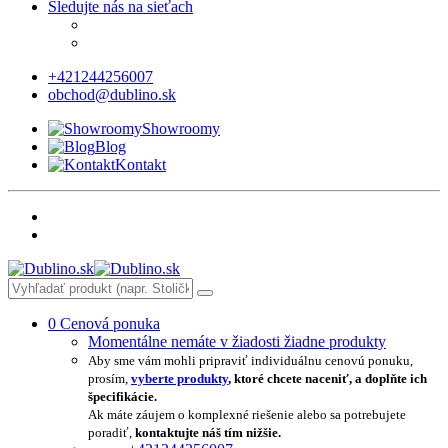
Sledujte nás na sieťach
+421244256007
obchod@dublino.sk
Showroomy
Blog
Kontakt
0
Cenová ponuka
Momentálne nemáte v žiadosti žiadne produkty
Aby sme vám mohli pripraviť individuálnu cenovú ponuku,
prosím,
vyberte produkty
, ktoré chcete naceniť, a doplňte ich
špecifikácie.
Ak máte záujem o komplexné riešenie alebo sa potrebujete
poradiť,
kontaktujte náš tím nižšie.