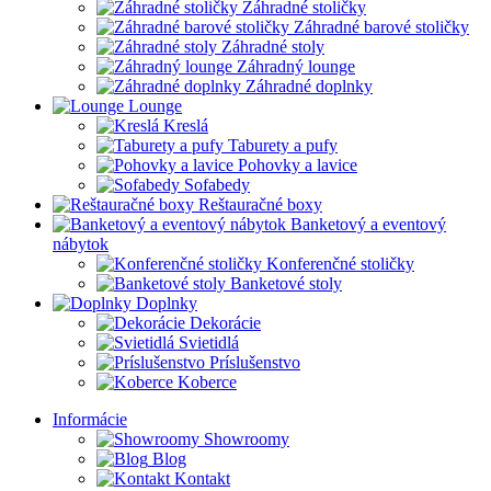
Záhradné stoličky
Záhradné barové stoličky
Záhradné stoly
Záhradný lounge
Záhradné doplnky
Lounge
Kreslá
Taburety a pufy
Pohovky a lavice
Sofabedy
Reštauračné boxy
Banketový a eventový
nábytok
Konferenčné stoličky
Banketové stoly
Doplnky
Dekorácie
Svietidlá
Príslušenstvo
Koberce
Informácie
Showroomy
Blog
Kontakt