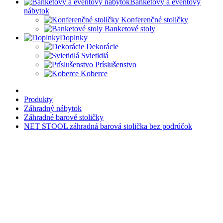
Banketový a eventový
nábytok
Konferenčné stoličky
Banketové stoly
Doplnky
Dekorácie
Svietidlá
Príslušenstvo
Koberce
Produkty
Záhradný nábytok
Záhradné barové stoličky
NET STOOL záhradná barová stolička bez podrúčok