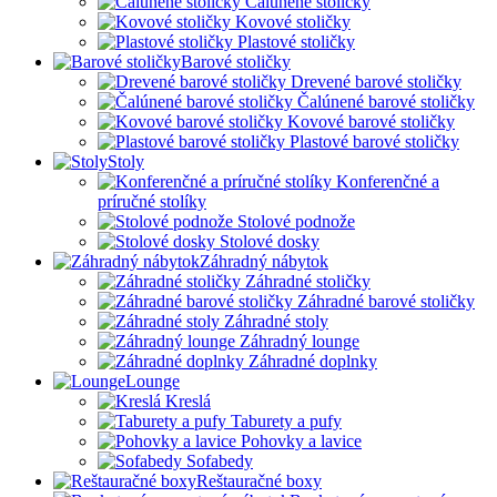
Čalúnené stoličky
Kovové stoličky
Plastové stoličky
Barové stoličky
Drevené barové stoličky
Čalúnené barové stoličky
Kovové barové stoličky
Plastové barové stoličky
Stoly
Konferenčné a
príručné stolíky
Stolové podnože
Stolové dosky
Záhradný nábytok
Záhradné stoličky
Záhradné barové stoličky
Záhradné stoly
Záhradný lounge
Záhradné doplnky
Lounge
Kreslá
Taburety a pufy
Pohovky a lavice
Sofabedy
Reštauračné boxy