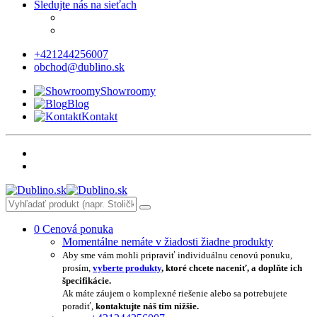
Sledujte nás na sieťach
+421244256007
obchod@dublino.sk
Showroomy
Blog
Kontakt
0
Cenová ponuka
Momentálne nemáte v žiadosti žiadne produkty
Aby sme vám mohli pripraviť individuálnu cenovú ponuku,
prosím,
vyberte produkty
, ktoré chcete naceniť, a doplňte ich
špecifikácie.
Ak máte záujem o komplexné riešenie alebo sa potrebujete
poradiť,
kontaktujte náš tím nižšie.