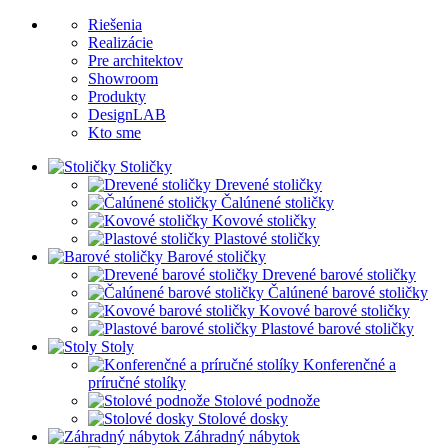
Riešenia
Realizácie
Pre architektov
Showroom
Produkty
DesignLAB
Kto sme
Stoličky
Drevené stoličky
Čalúnené stoličky
Kovové stoličky
Plastové stoličky
Barové stoličky
Drevené barové stoličky
Čalúnené barové stoličky
Kovové barové stoličky
Plastové barové stoličky
Stoly
Konferenčné a
príručné stolíky
Stolové podnože
Stolové dosky
Záhradný nábytok