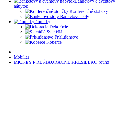
Banketový a eventový
nábytok
Konferenčné stoličky
Banketové stoly
Doplnky
Dekorácie
Svietidlá
Príslušenstvo
Koberce
Mobiliár
MICKEY P REŠTAURAČNÉ KRESIELKO round