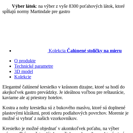
Výber látok
: na výber z vyše 8300 poťahových látok, ktoré
spĺňajú normy Martindale pre gastro
Kolekcia
Čalúnené stoličky na mieru
O produkte
Technické parametre
3D model
Kolekcie
Elegantné čalúnené kresielko v krásnom dizajne, ktoré sa hodí do
akejkoľvek gastro prevádzky. Je ideálnou voľbou pre reštaurácie,
kaviarne ale aj priestory hotelov.
Kostra a nohy kresielka sú z bukového masívu, ktoré sú doplnené
plastovými klzákmi, proti oderu podlahových povrchov. Morenie je
možné si vybrať z našich vzorkovníkov.
Kresielko je možné objednať v akomkoľvek poťahu, na výber