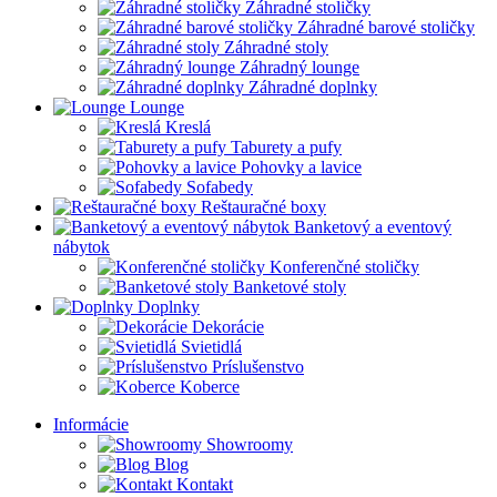
Záhradné stoličky
Záhradné barové stoličky
Záhradné stoly
Záhradný lounge
Záhradné doplnky
Lounge
Kreslá
Taburety a pufy
Pohovky a lavice
Sofabedy
Reštauračné boxy
Banketový a eventový
nábytok
Konferenčné stoličky
Banketové stoly
Doplnky
Dekorácie
Svietidlá
Príslušenstvo
Koberce
Informácie
Showroomy
Blog
Kontakt