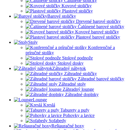
Čalúnené stoličky
Kovové stoličky
Plastové stoličky
Barové stoličky
Drevené barové stoličky
Čalúnené barové stoličky
Kovové barové stoličky
Plastové barové stoličky
Stoly
Konferenčné a
príručné stolíky
Stolové podnože
Stolové dosky
Záhradný nábytok
Záhradné stoličky
Záhradné barové stoličky
Záhradné stoly
Záhradný lounge
Záhradné doplnky
Lounge
Kreslá
Taburety a pufy
Pohovky a lavice
Sofabedy
Reštauračné boxy