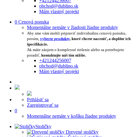
+421244256007
obchod@dublino.sk
Mám vlastný projekt
0
Cenová ponuka
Momentálne nemáte v žiadosti žiadne produkty
Aby sme vám mohli pripraviť individuálnu cenovú ponuku,
prosím,
vyberte produkty
, ktoré chcete naceniť, a doplňte ich
špecifikácie.
Ak máte záujem o komplexné riešenie alebo sa potrebujete
poradiť,
kontaktujte náš tím nižšie.
+421244256007
obchod@dublino.sk
Mám vlastný projekt
Prihlásiť sa
Zaregistrovať sa
0
Momentálne nemáte v košíku žiadne produkty
Stoličky
Drevené stoličky