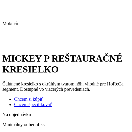
Mobiliár
MICKEY P REŠTAURAČNÉ
KRESIELKO
Čalúnené kresielko s okrúhlym tvarom nôh, vhodné pre HoReCa
segment. Dostupné vo viacerých prevedeniach.
Chcem si kúpiť
Chcem špecifikovať
Na objednávku
Minimálny odber:
4 ks