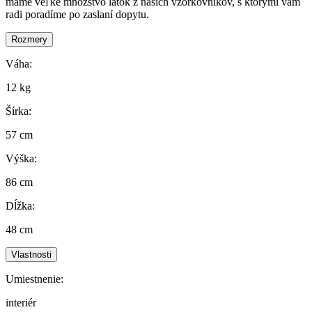
máme veľké množstvo látok z našich vzorkovnikov, s ktorými vám
radi poradíme po zaslaní dopytu.
Rozmery
Váha:
12 kg
Šírka:
57 cm
Výška:
86 cm
Dĺžka:
48 cm
Vlastnosti
Umiestnenie:
interiér