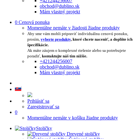
+421244256007
obchod@dublino.sk
Mám vlastný projekt
0
Cenová ponuka
Momentálne nemáte v žiadosti žiadne produkty
Aby sme vám mohli pripraviť individuálnu cenovú ponuku,
prosím,
vyberte produkty
, ktoré chcete naceniť, a doplňte ich
špecifikácie.
Ak máte záujem o komplexné riešenie alebo sa potrebujete
poradiť,
kontaktujte náš tím nižšie.
+421244256007
obchod@dublino.sk
Mám vlastný projekt
Prihlásiť sa
Zaregistrovať sa
0
Momentálne nemáte v košíku žiadne produkty
Stoličky
Drevené stoličky