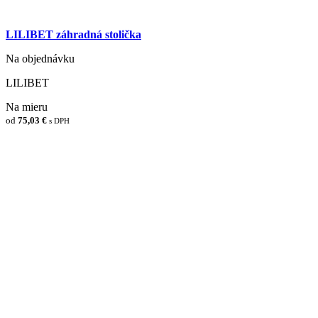
LILIBET záhradná stolička
Na objednávku
LILIBET
Na mieru
od
75,03 €
s DPH