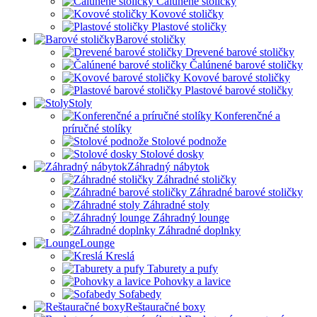
Čalúnené stoličky
Kovové stoličky
Plastové stoličky
Barové stoličky
Drevené barové stoličky
Čalúnené barové stoličky
Kovové barové stoličky
Plastové barové stoličky
Stoly
Konferenčné a
príručné stolíky
Stolové podnože
Stolové dosky
Záhradný nábytok
Záhradné stoličky
Záhradné barové stoličky
Záhradné stoly
Záhradný lounge
Záhradné doplnky
Lounge
Kreslá
Taburety a pufy
Pohovky a lavice
Sofabedy
Reštauračné boxy