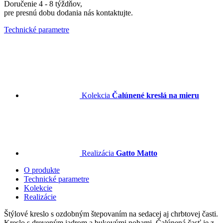
Doručenie 4 - 8 týždňov,
pre presnú dobu dodania nás kontaktujte.
Technické parametre
Kolekcia
Čalúnené kreslá na mieru
Realizácia
Gatto Matto
O produkte
Technické parametre
Kolekcie
Realizácie
Štýlové kreslo s ozdobným štepovaním na sedacej aj chrbtovej časti.
Kreslo s dreveným jadrom a bukovými nohami. Čalúnená časť je z