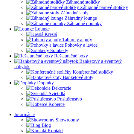
Záhradné stoličky
Záhradné barové stoličky
Záhradné stoly
Záhradný lounge
Záhradné doplnky
Lounge
Kreslá
Taburety a pufy
Pohovky a lavice
Sofabedy
Reštauračné boxy
Banketový a eventový
nábytok
Konferenčné stoličky
Banketové stoly
Doplnky
Dekorácie
Svietidlá
Príslušenstvo
Koberce
Informácie
Showroomy
Blog
Kontakt