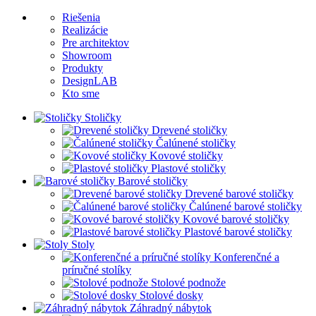
Riešenia
Realizácie
Pre architektov
Showroom
Produkty
DesignLAB
Kto sme
Stoličky
Drevené stoličky
Čalúnené stoličky
Kovové stoličky
Plastové stoličky
Barové stoličky
Drevené barové stoličky
Čalúnené barové stoličky
Kovové barové stoličky
Plastové barové stoličky
Stoly
Konferenčné a
príručné stolíky
Stolové podnože
Stolové dosky
Záhradný nábytok