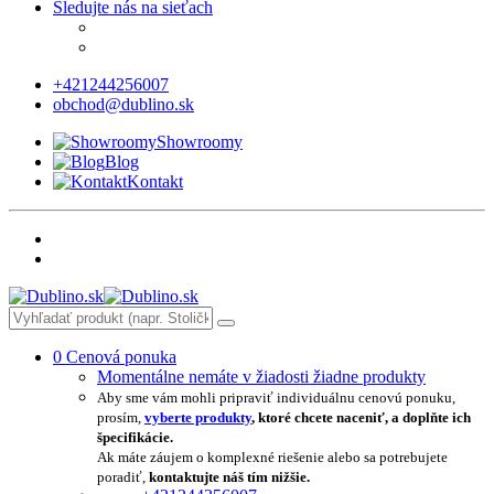
Sledujte nás na sieťach
+421244256007
obchod@dublino.sk
Showroomy
Blog
Kontakt
0
Cenová ponuka
Momentálne nemáte v žiadosti žiadne produkty
Aby sme vám mohli pripraviť individuálnu cenovú ponuku,
prosím,
vyberte produkty
, ktoré chcete naceniť, a doplňte ich
špecifikácie.
Ak máte záujem o komplexné riešenie alebo sa potrebujete
poradiť,
kontaktujte náš tím nižšie.