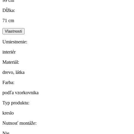
99 cm
Dĺžka:
71 cm
Vlastnosti
Umiestnenie:
interiér
Materiál:
drevo, látka
Farba:
podľa vzorkovnika
Typ produktu:
kreslo
Nutnosť montáže:
Nie