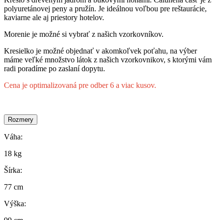
polyuretánovej peny a pružín. Je ideálnou voľbou pre reštaurácie,
kaviarne ale aj priestory hotelov.
Morenie je možné si vybrať z našich vzorkovníkov.
Kresielko je možné objednať v akomkoľvek poťahu, na výber
máme veľké množstvo látok z našich vzorkovnikov, s ktorými vám
radi poradíme po zaslaní dopytu.
Cena je optimalizovaná pre odber 6 a viac kusov.
Rozmery
Váha:
18 kg
Šírka:
77 cm
Výška: