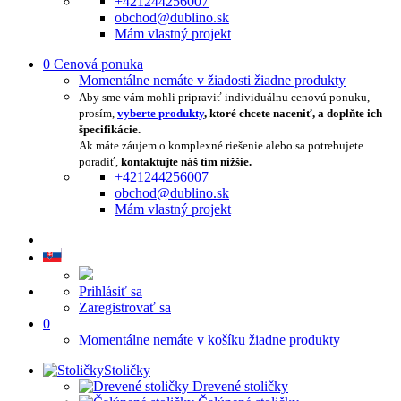
+421244256007
obchod@dublino.sk
Mám vlastný projekt
0
Cenová ponuka
Momentálne nemáte v žiadosti žiadne produkty
Aby sme vám mohli pripraviť individuálnu cenovú ponuku,
prosím,
vyberte produkty
, ktoré chcete naceniť, a doplňte ich
špecifikácie.
Ak máte záujem o komplexné riešenie alebo sa potrebujete
poradiť,
kontaktujte náš tím nižšie.
+421244256007
obchod@dublino.sk
Mám vlastný projekt
Prihlásiť sa
Zaregistrovať sa
0
Momentálne nemáte v košíku žiadne produkty
Stoličky
Drevené stoličky