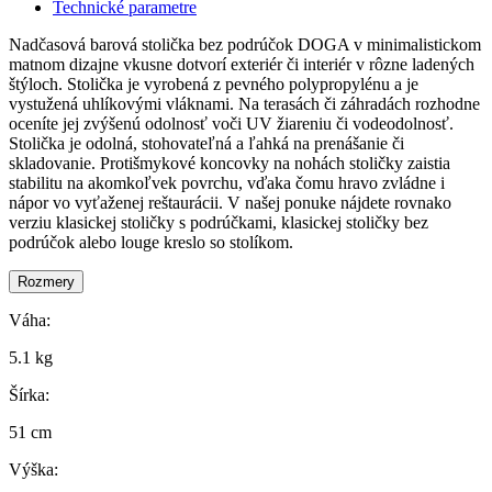
Technické parametre
Nadčasová barová stolička bez podrúčok DOGA v minimalistickom
matnom dizajne vkusne dotvorí exteriér či interiér v rôzne ladených
štýloch. Stolička je vyrobená z pevného polypropylénu a je
vystužená uhlíkovými vláknami. Na terasách či záhradách rozhodne
oceníte jej zvýšenú odolnosť voči UV žiareniu či vodeodolnosť.
Stolička je odolná, stohovateľná a ľahká na prenášanie či
skladovanie. Protišmykové koncovky na nohách stoličky zaistia
stabilitu na akomkoľvek povrchu, vďaka čomu hravo zvládne i
nápor vo vyťaženej reštaurácii. V našej ponuke nájdete rovnako
verziu klasickej stoličky s podrúčkami, klasickej stoličky bez
podrúčok alebo louge kreslo so stolíkom.
Rozmery
Váha:
5.1 kg
Šírka:
51 cm
Výška: