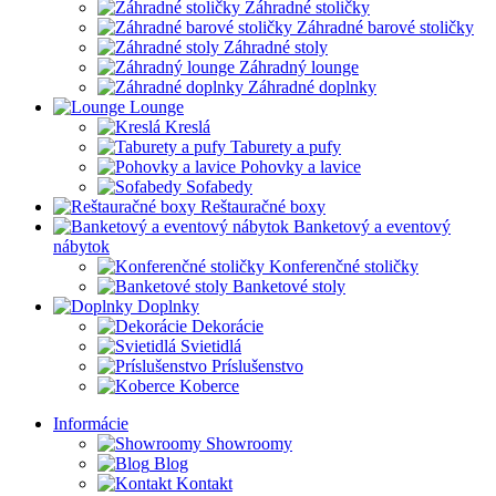
Záhradné stoličky
Záhradné barové stoličky
Záhradné stoly
Záhradný lounge
Záhradné doplnky
Lounge
Kreslá
Taburety a pufy
Pohovky a lavice
Sofabedy
Reštauračné boxy
Banketový a eventový
nábytok
Konferenčné stoličky
Banketové stoly
Doplnky
Dekorácie
Svietidlá
Príslušenstvo
Koberce
Informácie
Showroomy
Blog
Kontakt