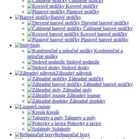
Čalúnené stoličky
Kovové stoličky
Plastové stoličky
Barové stoličky
Drevené barové stoličky
Čalúnené barové stoličky
Kovové barové stoličky
Plastové barové stoličky
Stoly
Konferenčné a
príručné stolíky
Stolové podnože
Stolové dosky
Záhradný nábytok
Záhradné stoličky
Záhradné barové stoličky
Záhradné stoly
Záhradný lounge
Záhradné doplnky
Lounge
Kreslá
Taburety a pufy
Pohovky a lavice
Sofabedy
Reštauračné boxy