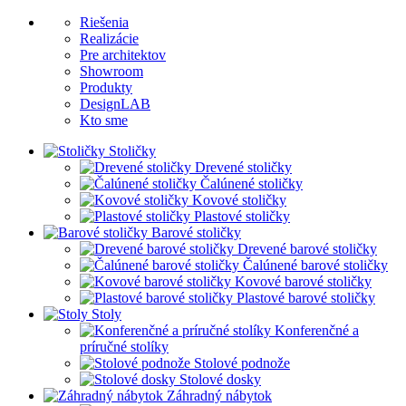
Riešenia
Realizácie
Pre architektov
Showroom
Produkty
DesignLAB
Kto sme
Stoličky
Drevené stoličky
Čalúnené stoličky
Kovové stoličky
Plastové stoličky
Barové stoličky
Drevené barové stoličky
Čalúnené barové stoličky
Kovové barové stoličky
Plastové barové stoličky
Stoly
Konferenčné a
príručné stolíky
Stolové podnože
Stolové dosky
Záhradný nábytok