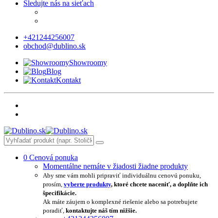
Sledujte nás na sieťach
+421244256007
obchod@dublino.sk
Showroomy
Blog
Kontakt
0
Cenová ponuka
Momentálne nemáte v žiadosti žiadne produkty
Aby sme vám mohli pripraviť individuálnu cenovú ponuku,
prosím,
vyberte produkty
, ktoré chcete naceniť, a doplňte ich
špecifikácie.
Ak máte záujem o komplexné riešenie alebo sa potrebujete
poradiť,
kontaktujte náš tím nižšie.