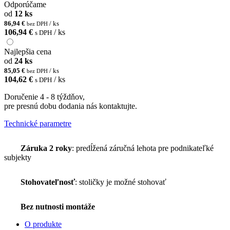
Odporúčame
od
12 ks
86,94 €
/ ks
bez DPH
106,94 €
/ ks
s DPH
Najlepšia cena
od
24 ks
85,05 €
/ ks
bez DPH
104,62 €
/ ks
s DPH
Doručenie 4 - 8 týždňov,
pre presnú dobu dodania nás kontaktujte.
Technické parametre
Záruka 2 roky
: predĺžená záručná lehota pre podnikateľké
subjekty
Stohovateľnosť
: stoličky je možné stohovať
Bez nutnosti montáže
O produkte