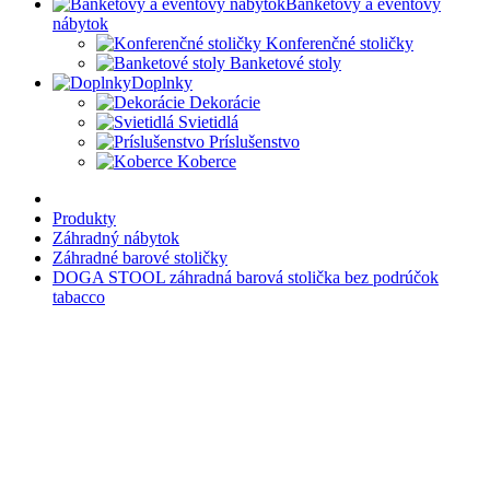
Banketový a eventový
nábytok
Konferenčné stoličky
Banketové stoly
Doplnky
Dekorácie
Svietidlá
Príslušenstvo
Koberce
Produkty
Záhradný nábytok
Záhradné barové stoličky
DOGA STOOL záhradná barová stolička bez podrúčok
tabacco