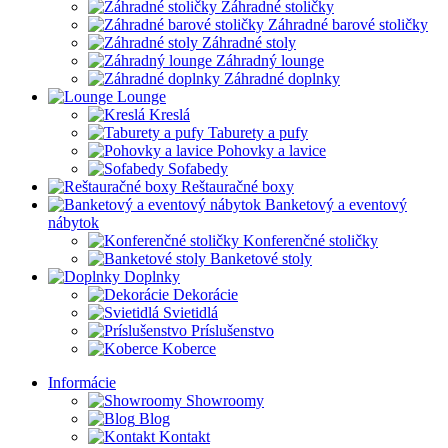
Záhradné stoličky
Záhradné barové stoličky
Záhradné stoly
Záhradný lounge
Záhradné doplnky
Lounge
Kreslá
Taburety a pufy
Pohovky a lavice
Sofabedy
Reštauračné boxy
Banketový a eventový
nábytok
Konferenčné stoličky
Banketové stoly
Doplnky
Dekorácie
Svietidlá
Príslušenstvo
Koberce
Informácie
Showroomy
Blog
Kontakt