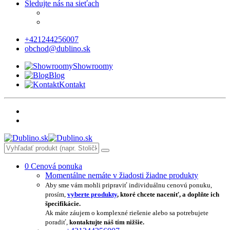
Sledujte nás na sieťach
+421244256007
obchod@dublino.sk
Showroomy
Blog
Kontakt
0
Cenová ponuka
Momentálne nemáte v žiadosti žiadne produkty
Aby sme vám mohli pripraviť individuálnu cenovú ponuku,
prosím,
vyberte produkty
, ktoré chcete naceniť, a doplňte ich
špecifikácie.
Ak máte záujem o komplexné riešenie alebo sa potrebujete
poradiť,
kontaktujte náš tím nižšie.