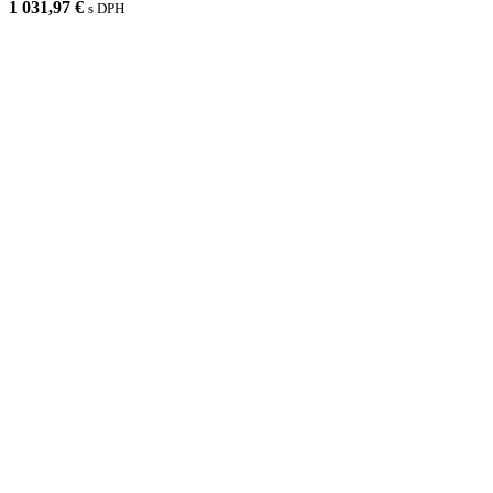
1 031,97 €
s DPH