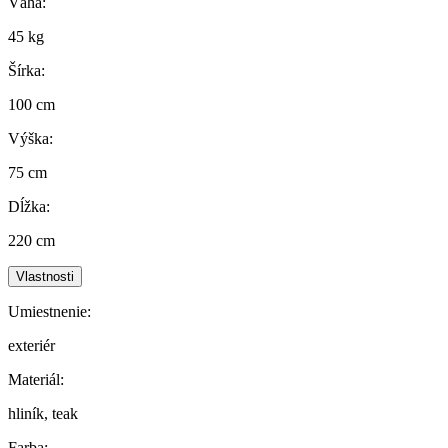
Váha:
45 kg
Šírka:
100 cm
Výška:
75 cm
Dĺžka:
220 cm
Vlastnosti
Umiestnenie:
exteriér
Materiál:
hliník, teak
Farba: