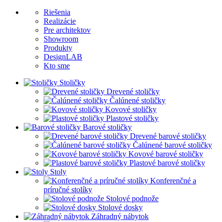
Riešenia
Realizácie
Pre architektov
Showroom
Produkty
DesignLAB
Kto sme
Stoličky
Drevené stoličky
Čalúnené stoličky
Kovové stoličky
Plastové stoličky
Barové stoličky
Drevené barové stoličky
Čalúnené barové stoličky
Kovové barové stoličky
Plastové barové stoličky
Stoly
Konferenčné a
príručné stolíky
Stolové podnože
Stolové dosky
Záhradný nábytok