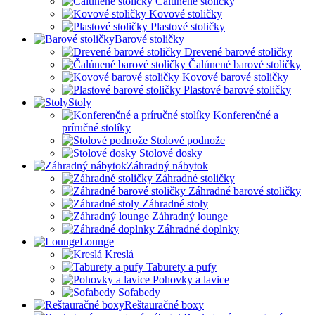
Čalúnené stoličky
Kovové stoličky
Plastové stoličky
Barové stoličky
Drevené barové stoličky
Čalúnené barové stoličky
Kovové barové stoličky
Plastové barové stoličky
Stoly
Konferenčné a
príručné stolíky
Stolové podnože
Stolové dosky
Záhradný nábytok
Záhradné stoličky
Záhradné barové stoličky
Záhradné stoly
Záhradný lounge
Záhradné doplnky
Lounge
Kreslá
Taburety a pufy
Pohovky a lavice
Sofabedy
Reštauračné boxy