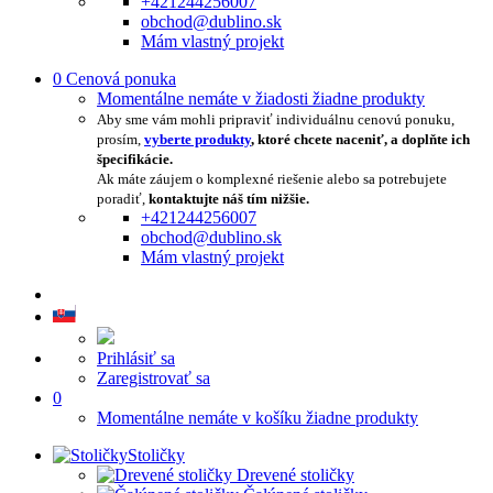
+421244256007
obchod@dublino.sk
Mám vlastný projekt
0
Cenová ponuka
Momentálne nemáte v žiadosti žiadne produkty
Aby sme vám mohli pripraviť individuálnu cenovú ponuku,
prosím,
vyberte produkty
, ktoré chcete naceniť, a doplňte ich
špecifikácie.
Ak máte záujem o komplexné riešenie alebo sa potrebujete
poradiť,
kontaktujte náš tím nižšie.
+421244256007
obchod@dublino.sk
Mám vlastný projekt
Prihlásiť sa
Zaregistrovať sa
0
Momentálne nemáte v košíku žiadne produkty
Stoličky
Drevené stoličky