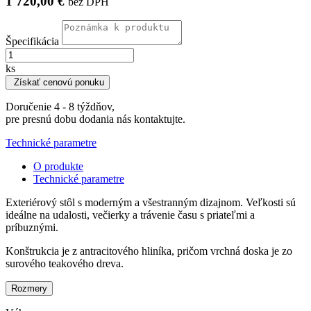
1 720,00 €
bez DPH
Špecifikácia
ks
Získať cenovú ponuku
Doručenie 4 - 8 týždňov,
pre presnú dobu dodania nás kontaktujte.
Technické parametre
O produkte
Technické parametre
Exteriérový stôl s moderným a všestranným dizajnom. Veľkosti sú
ideálne na udalosti, večierky a trávenie času s priateľmi a
príbuznými.
Konštrukcia je z antracitového hliníka, pričom vrchná doska je zo
surového teakového dreva.
Rozmery