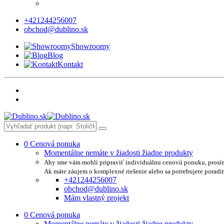
+421244256007
obchod@dublino.sk
Showroomy
Blog
Kontakt
0
Cenová ponuka
Momentálne nemáte v žiadosti žiadne produkty
Aby sme vám mohli pripraviť individuálnu cenovú ponuku, prosí
Ak máte záujem o komplexné riešenie alebo sa potrebujete poradi
+421244256007
obchod@dublino.sk
Mám vlastný projekt
0
Cenová ponuka
Momentálne nemáte v žiadosti žiadne produkty