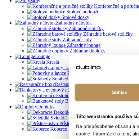
Stoly
Konferenčné a príručné
Stolové podnože
Stolové dosky
Záhradný nábytok
Záhradné stoličky
Záhradné barové stoličky
Záhradné stoly
Záhradný lounge
Záhradné doplnky
Lounge
Kreslá
Taburety a pufy
Pohovky a lavice
Sofabedy
Reštauračné boxy
Banketový a eventový nábyt
Súhlas
Konferenčné stoličky
Banketové stoly
Doplnky
Dekorácie
Táto webstránka používa sú
Svietidlá
Príslušenstvo
Na prispôsobenie obsahu a r
Koberce
cookie. Informácie o tom, ak