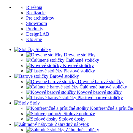
Riešenia
Realizácie
Pre architektov
Showroom
Produkty
DesignLAB
Kto sme
Stoličky
Drevené stoličky
Čalúnené stoličky
Kovové stoličky
Plastové stoličky
Barové stoličky
Drevené barové stoličky
Čalúnené barové stoličky
Kovové barové stoličky
Plastové barové stoličky
Stoly
Konferenčné a príručné
Stolové podnože
Stolové dosky
Záhradný nábytok
Záhradné stoličky