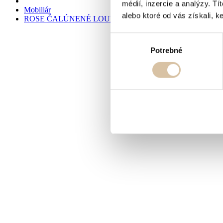
médií, inzercie a analýzy. Tí
Mobiliár
alebo ktoré od vás získali, ke
ROSE ČALÚNENÉ LOUNGE KRESLO
Výber
Potrebné
súhlasu