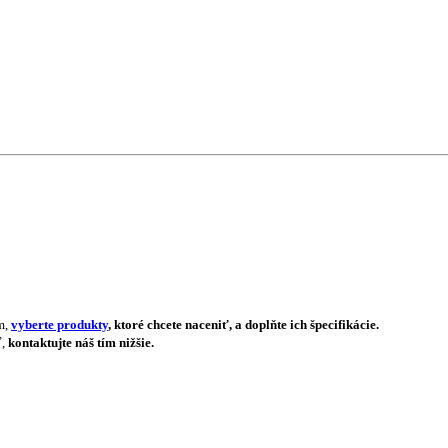
m,
vyberte produkty
, ktoré chcete naceniť, a doplňte ich špecifikácie.
ť,
kontaktujte náš tím nižšie.