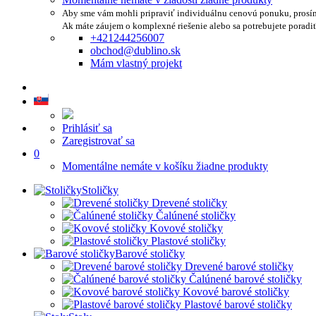
Aby sme vám mohli pripraviť individuálnu cenovú ponuku, prosí
Ak máte záujem o komplexné riešenie alebo sa potrebujete poradi
+421244256007
obchod@dublino.sk
Mám vlastný projekt
Prihlásiť sa
Zaregistrovať sa
0
Momentálne nemáte v košíku žiadne produkty
Stoličky
Drevené stoličky
Čalúnené stoličky
Kovové stoličky
Plastové stoličky
Barové stoličky
Drevené barové stoličky
Čalúnené barové stoličky
Kovové barové stoličky
Plastové barové stoličky