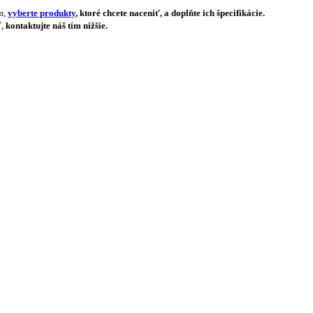
m,
vyberte produkty
, ktoré chcete naceniť, a doplňte ich špecifikácie.
ť,
kontaktujte náš tím nižšie.