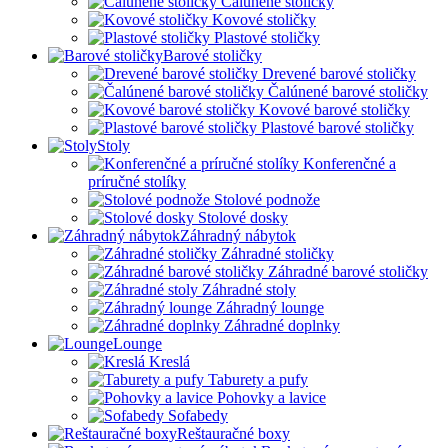
Čalúnené stoličky
Kovové stoličky
Plastové stoličky
Barové stoličky
Drevené barové stoličky
Čalúnené barové stoličky
Kovové barové stoličky
Plastové barové stoličky
Stoly
Konferenčné a
príručné stolíky
Stolové podnože
Stolové dosky
Záhradný nábytok
Záhradné stoličky
Záhradné barové stoličky
Záhradné stoly
Záhradný lounge
Záhradné doplnky
Lounge
Kreslá
Taburety a pufy
Pohovky a lavice
Sofabedy
Reštauračné boxy