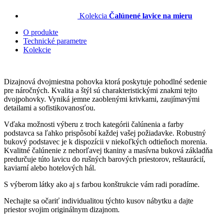
Kolekcia
Čalúnené lavice na mieru
O produkte
Technické parametre
Kolekcie
Dizajnová dvojmiestna pohovka ktorá poskytuje pohodlné sedenie
pre náročných. Kvalita a štýl sú charakteristickými znakmi tejto
dvojpohovky. Vyniká jemne zaoblenými krivkami, zaujímavými
detailami a sofistikovanosťou.
Vďaka možnosti výberu z troch kategórii čalúnenia a farby
podstavca sa ľahko prispôsobí každej vašej požiadavke. Robustný
bukový podstavec je k dispozícii v niekoľkých odtieňoch morenia.
Kvalitné čalúnenie z nehorľavej tkaniny a masívna buková základňa
predurčuje túto lavicu do rušných barových priestorov, reštaurácií,
kaviarní alebo hotelových hál.
S výberom látky ako aj s farbou konštrukcie vám radi poradíme.
Nechajte sa očariť individualitou týchto kusov nábytku a dajte
priestor svojim originálnym dizajnom.