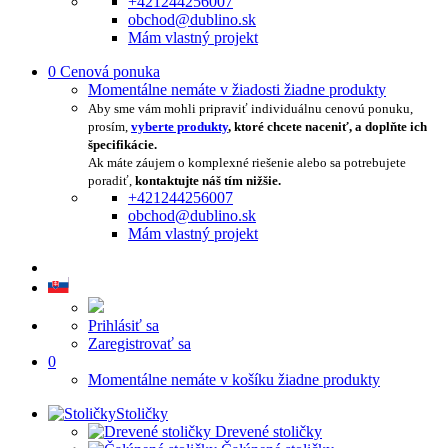
+421244256007
obchod@dublino.sk
Mám vlastný projekt
0
Cenová ponuka
Momentálne nemáte v žiadosti žiadne produkty
Aby sme vám mohli pripraviť individuálnu cenovú ponuku,
prosím,
vyberte produkty
, ktoré chcete naceniť, a doplňte ich
špecifikácie.
Ak máte záujem o komplexné riešenie alebo sa potrebujete
poradiť,
kontaktujte náš tím nižšie.
+421244256007
obchod@dublino.sk
Mám vlastný projekt
Prihlásiť sa
Zaregistrovať sa
0
Momentálne nemáte v košíku žiadne produkty
Stoličky
Drevené stoličky