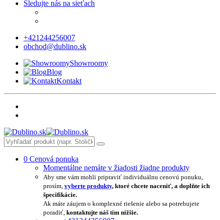
Sledujte nás na sieťach
+421244256007
obchod@dublino.sk
Showroomy
Blog
Kontakt
0
Cenová ponuka
Momentálne nemáte v žiadosti žiadne produkty
Aby sme vám mohli pripraviť individuálnu cenovú ponuku,
prosím,
vyberte produkty
, ktoré chcete naceniť, a doplňte ich
špecifikácie.
Ak máte záujem o komplexné riešenie alebo sa potrebujete
poradiť,
kontaktujte náš tím nižšie.