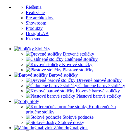
Riešenia
Realizácie
Pre architektov
Showroom
Produkty
DesignLAB
Kto sme
Stoličky
Drevené stoličky
Čalúnené stoličky
Kovové stoličky
Plastové stoličky
Barové stoličky
Drevené barové stoličky
Čalúnené barové stoličky
Kovové barové stoličky
Plastové barové stoličky
Stoly
Konferenčné a
príručné stolíky
Stolové podnože
Stolové dosky
Záhradný nábytok