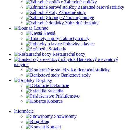
Záhradné stoličky
Záhradné barové stoličky
Záhradné stoly
Záhradný lounge
Záhradné doplnky
Lounge
Kreslá
Taburety a pufy
Pohovky a lavice
Sofabedy
Reštauračné boxy
Banketový a eventový
nábytok
Konferenčné stoličky
Banketové stoly
Doplnky
Dekorácie
Svietidlá
Príslušenstvo
Koberce
Informácie
Showroomy
Blog
Kontakt