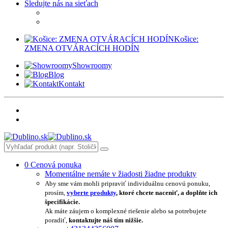
Sledujte nás na sieťach
Košice:
ZMENA OTVÁRACÍCH HODÍN
Showroomy
Blog
Kontakt
0
Cenová ponuka
Momentálne nemáte v žiadosti žiadne produkty
Aby sme vám mohli pripraviť individuálnu cenovú ponuku,
prosím,
vyberte produkty
, ktoré chcete naceniť, a doplňte ich
špecifikácie.
Ak máte záujem o komplexné riešenie alebo sa potrebujete
poradiť,
kontaktujte náš tím nižšie.