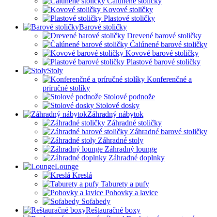
Čalúnené stoličky
Kovové stoličky
Plastové stoličky
Barové stoličky
Drevené barové stoličky
Čalúnené barové stoličky
Kovové barové stoličky
Plastové barové stoličky
Stoly
Konferenčné a
príručné stolíky
Stolové podnože
Stolové dosky
Záhradný nábytok
Záhradné stoličky
Záhradné barové stoličky
Záhradné stoly
Záhradný lounge
Záhradné doplnky
Lounge
Kreslá
Taburety a pufy
Pohovky a lavice
Sofabedy
Reštauračné boxy