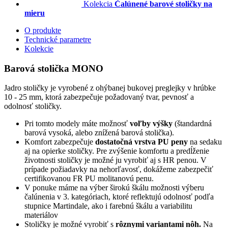
Kolekcia
Čalúnené barové stoličky na
mieru
O produkte
Technické parametre
Kolekcie
Barová stolička MONO
Jadro stoličky je vyrobené z ohýbanej bukovej preglejky v hrúbke
10 - 25 mm, ktorá zabezpečuje požadovaný tvar, pevnosť a
odolnosť stoličky.
Pri tomto modely máte možnosť
voľby výšky
(štandardná
barová vysoká, alebo znížená barová stolička).
Komfort zabezpečuje
dostatočná vrstva PU peny
na sedaku
aj na opierke stoličky. Pre zvýšenie komfortu a predĺženie
životnosti stoličky je možné ju vyrobiť aj s HR penou. V
prípade požiadavky na nehorľavosť, dokážeme zabezpečiť
certifikovanou FR PU molitanovú penu.
V ponuke máme na výber širokú škálu možnosti výberu
čalúnenia v 3. kategóriach, ktoré reflektujú odolnosť podľa
stupnice Martindale, ako i farebnú škálu a variabilitu
materiálov
Stoličky je možné vyrobiť s
rôznymi variantami nôh.
Na