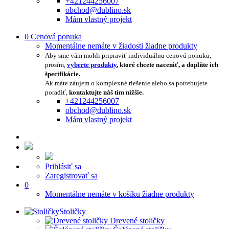
+421244256007
obchod@dublino.sk
Mám vlastný projekt
0
Cenová ponuka
Momentálne nemáte v žiadosti žiadne produkty
Aby sme vám mohli pripraviť individuálnu cenovú ponuku,
prosím,
vyberte produkty
, ktoré chcete naceniť, a doplňte ich
špecifikácie.
Ak máte záujem o komplexné riešenie alebo sa potrebujete
poradiť,
kontaktujte náš tím nižšie.
+421244256007
obchod@dublino.sk
Mám vlastný projekt
Prihlásiť sa
Zaregistrovať sa
0
Momentálne nemáte v košíku žiadne produkty
Stoličky
Drevené stoličky