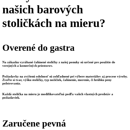
našich barových
stoličkách na mieru?
Overené do gastra
Na zákazku vyrábané čalúnené stoličky z našej ponuky sú určené pre použitie do
verejných a komerčných priestorov.
Požiadavky na zvýšenú odolnosť sú zohľadnené pri výbere materiálov aj procese výroby.
Zvoľte si tvar, výšku stoličky, typ nožičiek, čalúnenie, morenie, či hrúbku peny
polstrovania.
Každá stolička na mieru je modifikovateľná podľa vašich vlastných predstáv a
požiadaviek.
Zaručene pevná