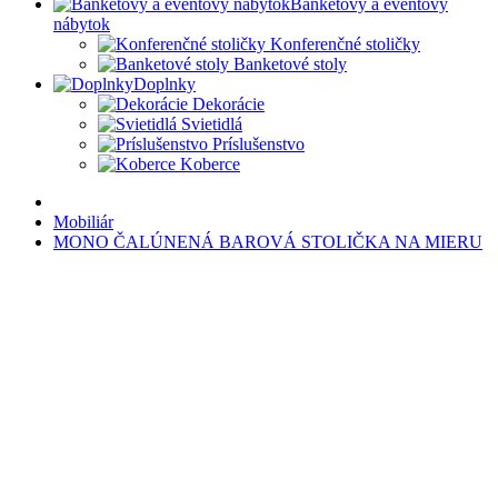
Banketový a eventový
nábytok
Konferenčné stoličky
Banketové stoly
Doplnky
Dekorácie
Svietidlá
Príslušenstvo
Koberce
Mobiliár
MONO ČALÚNENÁ BAROVÁ STOLIČKA NA MIERU