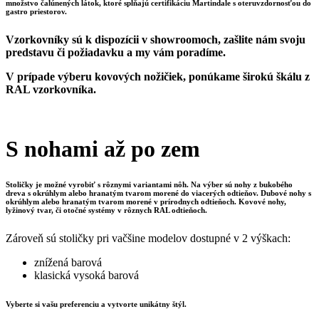
množstvo čalúnených látok, ktoré splňajú certifikáciu Martindale s oteruvzdornosťou do
gastro priestorov.
Vzorkovníky sú k dispozícii v showroomoch, zašlite nám svoju
predstavu či požiadavku a my vám poradíme.
V prípade výberu kovových nožičiek, ponúkame širokú škálu z
RAL vzorkovníka.
S nohami až po zem
Stoličky je možné vyrobiť s rôznymi variantami nôh. Na výber sú nohy z bukobého
dreva s okrúhlym alebo hranatým tvarom morené do viacerých odtieňov. Dubové nohy s
okrúhlym alebo hranatým tvarom morené v prírodnych odtieňoch. Kovové nohy,
lyžinový tvar, či otočné systémy v rôznych RAL odtieňoch.
Zároveň sú stoličky pri vačšine modelov dostupné v 2 výškach:
znížená barová
klasická vysoká barová
Vyberte si vašu preferenciu a vytvorte unikátny štýl.