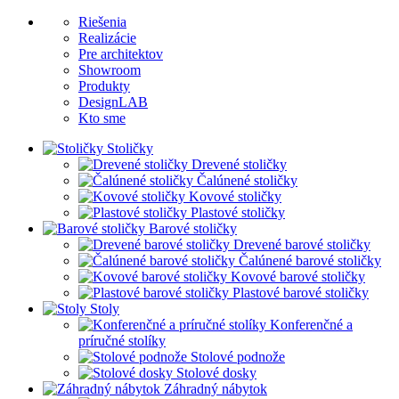
Riešenia
Realizácie
Pre architektov
Showroom
Produkty
DesignLAB
Kto sme
Stoličky
Drevené stoličky
Čalúnené stoličky
Kovové stoličky
Plastové stoličky
Barové stoličky
Drevené barové stoličky
Čalúnené barové stoličky
Kovové barové stoličky
Plastové barové stoličky
Stoly
Konferenčné a
príručné stolíky
Stolové podnože
Stolové dosky
Záhradný nábytok