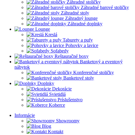
Záhradné stoličky
Záhradné barové stoličky
Záhradné stoly
Záhradný lounge
Záhradné doplnky
Lounge
Kreslá
Taburety a pufy
Pohovky a lavice
Sofabedy
Reštauračné boxy
Banketový a eventový
nábytok
Konferenčné stoličky
Banketové stoly
Doplnky
Dekorácie
Svietidlá
Príslušenstvo
Koberce
Informácie
Showroomy
Blog
Kontakt