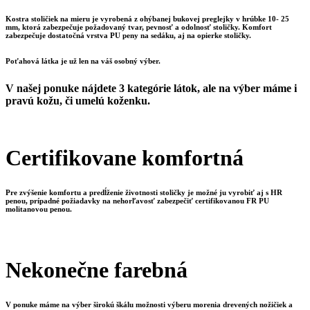
Kostra stoličiek na mieru je vyrobená z ohýbanej bukovej preglejky v hrúbke 10- 25
mm, ktorá zabezpečuje požadovaný tvar, pevnosť a odolnosť stoličky. Komfort
zabezpečuje dostatočná vrstva PU peny na sedáku, aj na opierke stoličky.
Poťahová látka je už len na váš osobný výber.
V našej ponuke nájdete 3 kategórie látok, ale na výber máme i
pravú kožu, či umelú koženku.
Certifikovane komfortná
Pre zvýšenie komfortu a predĺženie životnosti stoličky je možné ju vyrobiť aj s HR
penou, prípadné požiadavky na nehorľavosť zabezpečiť certifikovanou FR PU
molitanovou penou.
Nekonečne farebná
V ponuke máme na výber širokú škálu možnosti výberu morenia drevených nožičiek a