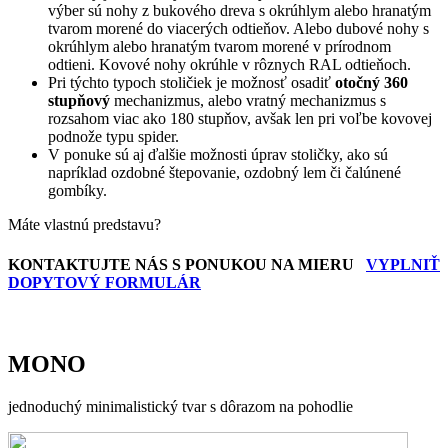
výber sú nohy z bukového dreva s okrúhlym alebo hranatým
tvarom morené do viacerých odtieňov. Alebo dubové nohy s
okrúhlym alebo hranatým tvarom morené v prírodnom
odtieni. Kovové nohy okrúhle v rôznych RAL odtieňoch.
Pri týchto typoch stoličiek je možnosť osadiť
otočný 360
stupňový
mechanizmus, alebo vratný mechanizmus s
rozsahom viac ako 180 stupňov, avšak len pri voľbe kovovej
podnože typu spider.
V ponuke sú aj ďalšie možnosti úprav stoličky, ako sú
napríklad ozdobné štepovanie, ozdobný lem či čalúnené
gombíky.
Máte vlastnú predstavu?
KONTAKTUJTE NÁS S PONUKOU NA MIERU
VYPLNIŤ
DOPYTOVÝ FORMULÁR
MONO
jednoduchý minimalistický tvar s dôrazom na pohodlie