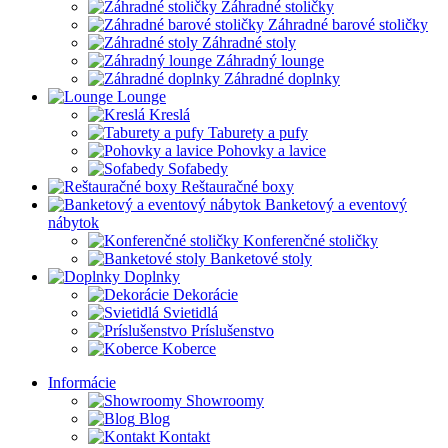
Záhradné stoličky
Záhradné barové stoličky
Záhradné stoly
Záhradný lounge
Záhradné doplnky
Lounge
Kreslá
Taburety a pufy
Pohovky a lavice
Sofabedy
Reštauračné boxy
Banketový a eventový
nábytok
Konferenčné stoličky
Banketové stoly
Doplnky
Dekorácie
Svietidlá
Príslušenstvo
Koberce
Informácie
Showroomy
Blog
Kontakt