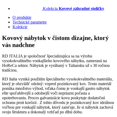
Kolekcia
Kovové záhradné stoličky
O produkte
Technické parametre
Kolekcie
Kovový nábytok v čistom dizajne, ktorý
vás nadchne
RD ITALIA je spoločnosť špecializujúca sa na výrobu
vysokokvalitného vonkajšieho kovového nábytku, zameraná na
HoReCa sektor. Nábytok je vyrábaný v Taliansku už s 30 ročnou
tradíciou.
RD Italia vyniká použitím špeciálneho vysokokvalitného materiálu,
ktorý je obzvlášť odolný: vopred pozinkovaný kov. Tento materiál
ponúka množstvo výhod, vďaka čomu je vonkajší gastro nábytok
ešte spoľahlivejší a odolnejší voči nepriazni počasia a
opotrebovaniu. Proces galvanizácie kovu poskytuje dodatočnú
ochranu proti korózii . Z tohto dôvodu je pozinkovaný kov ideálnou
voľbou pre vonkajší nábytok, ktorý zaisťuje, že si nábytok zachová
svoju štrukturu a dokonalý vzhľad po dlhú dobu.