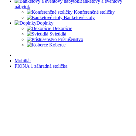
Banketový a eventový
nábytok
Konferenčné stoličky
Banketové stoly
Doplnky
Dekorácie
Svietidlá
Príslušenstvo
Koberce
Mobiliár
FIONA 1 záhradná stolička