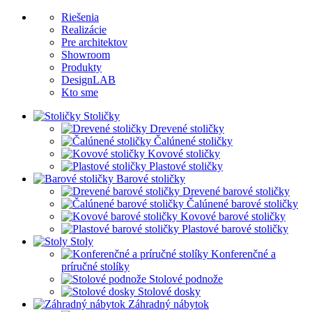
Riešenia
Realizácie
Pre architektov
Showroom
Produkty
DesignLAB
Kto sme
Stoličky
Drevené stoličky
Čalúnené stoličky
Kovové stoličky
Plastové stoličky
Barové stoličky
Drevené barové stoličky
Čalúnené barové stoličky
Kovové barové stoličky
Plastové barové stoličky
Stoly
Konferenčné a
príručné stolíky
Stolové podnože
Stolové dosky
Záhradný nábytok