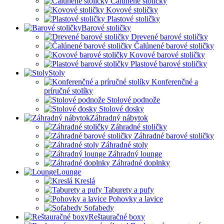
Čalúnené stoličky
Kovové stoličky
Plastové stoličky
Barové stoličky
Drevené barové stoličky
Čalúnené barové stoličky
Kovové barové stoličky
Plastové barové stoličky
Stoly
Konferenčné a
príručné stolíky
Stolové podnože
Stolové dosky
Záhradný nábytok
Záhradné stoličky
Záhradné barové stoličky
Záhradné stoly
Záhradný lounge
Záhradné doplnky
Lounge
Kreslá
Taburety a pufy
Pohovky a lavice
Sofabedy
Reštauračné boxy