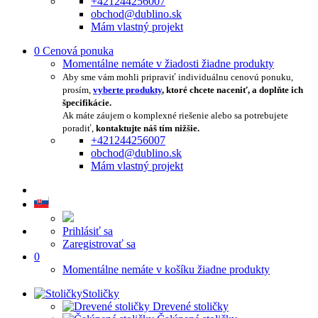
+421244256007
obchod@dublino.sk
Mám vlastný projekt
0
Cenová ponuka
Momentálne nemáte v žiadosti žiadne produkty
Aby sme vám mohli pripraviť individuálnu cenovú ponuku,
prosím,
vyberte produkty
, ktoré chcete naceniť, a doplňte ich
špecifikácie.
Ak máte záujem o komplexné riešenie alebo sa potrebujete
poradiť,
kontaktujte náš tím nižšie.
+421244256007
obchod@dublino.sk
Mám vlastný projekt
Prihlásiť sa
Zaregistrovať sa
0
Momentálne nemáte v košíku žiadne produkty
Stoličky
Drevené stoličky