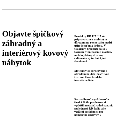
Objavte špičkový
Produkty RD ITALIA sú
pripravované s osobitným
záhradný a
dôrazom na rovnováhu medzi
užitočnosťou a krásou. V
továrni v Breganze sa kov
interiérový kovový
formuje v prepojení s plastmi,
metakrylátmi, drevom,
čalúnením aj technickými
nábytok
tkaninami.
Materiály sú spracované s
ohľadom na dizajnový tvar
tvoriaci klasické alebo
inovatívne línie.
Starostlivosť, vyváženosť a
široká škála produktov si
vyslúžili medzinárodné uznanie
spoločnosti RD Italia ako
vedúcej spoločnosti pre
kompletné dodávky v