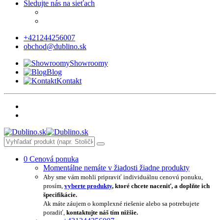
Sledujte nás na sieťach
+421244256007
obchod@dublino.sk
Showroomy
Blog
Kontakt
0
Cenová ponuka
Momentálne nemáte v žiadosti žiadne produkty
Aby sme vám mohli pripraviť individuálnu cenovú ponuku,
prosím,
vyberte produkty
, ktoré chcete naceniť, a doplňte ich
špecifikácie.
Ak máte záujem o komplexné riešenie alebo sa potrebujete
poradiť,
kontaktujte náš tím nižšie.