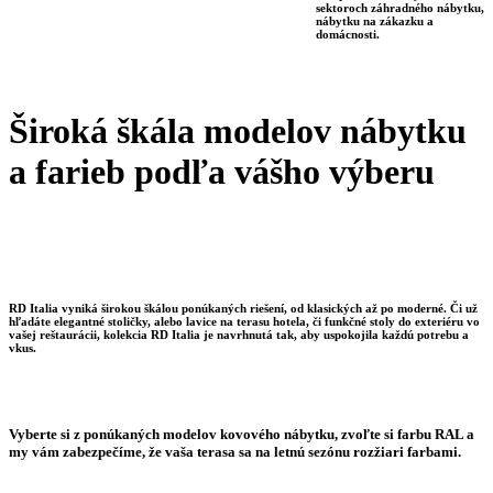
sektoroch záhradného nábytku,
nábytku na zákazku a
domácnosti.
Široká škála modelov nábytku
a farieb podľa vášho výberu
RD Italia vyniká širokou škálou ponúkaných riešení, od klasických až po moderné. Či už
hľadáte elegantné stoličky, alebo lavice na terasu hotela, či funkčné stoly do exteriéru vo
vašej reštaurácii, kolekcia RD Italia je navrhnutá tak, aby uspokojila každú potrebu a
vkus.
Vyberte si z ponúkaných modelov kovového nábytku, zvoľte si farbu RAL a
my vám zabezpečíme, že vaša terasa sa na letnú sezónu rozžiari farbami.