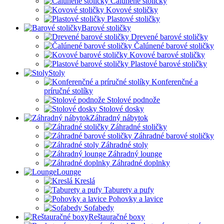
Čalúnené stoličky
Kovové stoličky
Plastové stoličky
Barové stoličky
Drevené barové stoličky
Čalúnené barové stoličky
Kovové barové stoličky
Plastové barové stoličky
Stoly
Konferenčné a
príručné stolíky
Stolové podnože
Stolové dosky
Záhradný nábytok
Záhradné stoličky
Záhradné barové stoličky
Záhradné stoly
Záhradný lounge
Záhradné doplnky
Lounge
Kreslá
Taburety a pufy
Pohovky a lavice
Sofabedy
Reštauračné boxy