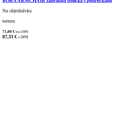
BORA ARMCHAIR záhradná stolička s podrúčkami
Na objednávku
tortora
71,00 €
bez DPH
87,33 €
s DPH