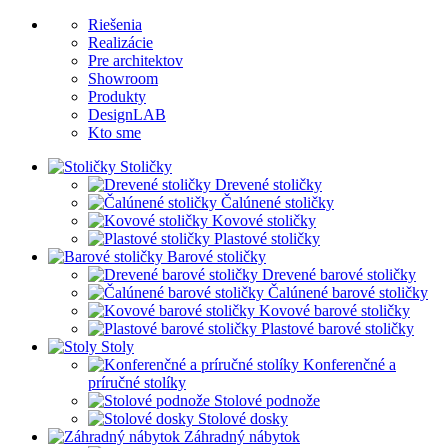
Riešenia
Realizácie
Pre architektov
Showroom
Produkty
DesignLAB
Kto sme
Stoličky
Drevené stoličky
Čalúnené stoličky
Kovové stoličky
Plastové stoličky
Barové stoličky
Drevené barové stoličky
Čalúnené barové stoličky
Kovové barové stoličky
Plastové barové stoličky
Stoly
Konferenčné a
príručné stolíky
Stolové podnože
Stolové dosky
Záhradný nábytok