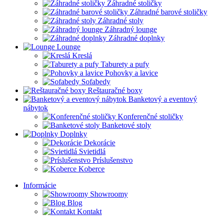
Záhradné stoličky
Záhradné barové stoličky
Záhradné stoly
Záhradný lounge
Záhradné doplnky
Lounge
Kreslá
Taburety a pufy
Pohovky a lavice
Sofabedy
Reštauračné boxy
Banketový a eventový
nábytok
Konferenčné stoličky
Banketové stoly
Doplnky
Dekorácie
Svietidlá
Príslušenstvo
Koberce
Informácie
Showroomy
Blog
Kontakt