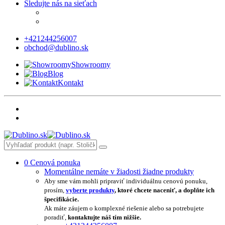
Sledujte nás na sieťach
+421244256007
obchod@dublino.sk
Showroomy
Blog
Kontakt
0
Cenová ponuka
Momentálne nemáte v žiadosti žiadne produkty
Aby sme vám mohli pripraviť individuálnu cenovú ponuku,
prosím,
vyberte produkty
, ktoré chcete naceniť, a doplňte ich
špecifikácie.
Ak máte záujem o komplexné riešenie alebo sa potrebujete
poradiť,
kontaktujte náš tím nižšie.