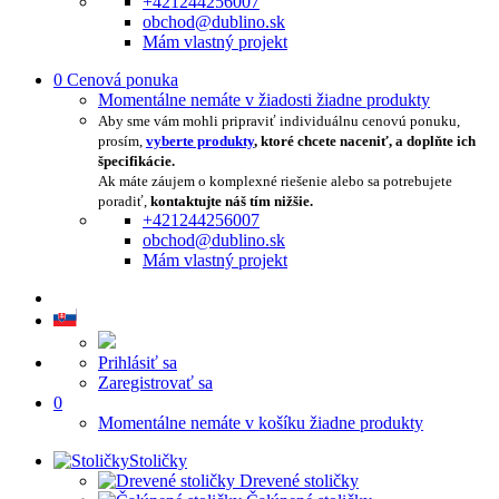
+421244256007
obchod@dublino.sk
Mám vlastný projekt
0
Cenová ponuka
Momentálne nemáte v žiadosti žiadne produkty
Aby sme vám mohli pripraviť individuálnu cenovú ponuku,
prosím,
vyberte produkty
, ktoré chcete naceniť, a doplňte ich
špecifikácie.
Ak máte záujem o komplexné riešenie alebo sa potrebujete
poradiť,
kontaktujte náš tím nižšie.
+421244256007
obchod@dublino.sk
Mám vlastný projekt
Prihlásiť sa
Zaregistrovať sa
0
Momentálne nemáte v košíku žiadne produkty
Stoličky
Drevené stoličky