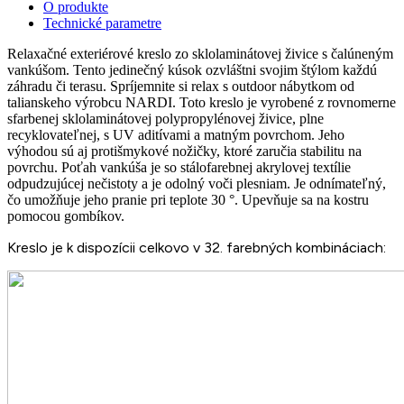
O produkte
Technické parametre
Relaxačné exteriérové kreslo zo sklolaminátovej živice s čalúneným
vankúšom. Tento jedinečný kúsok ozvláštni svojim štýlom každú
záhradu či terasu. Spríjemnite si relax s outdoor nábytkom od
talianskeho výrobcu NARDI. Toto kreslo je vyrobené z rovnomerne
sfarbenej sklolaminátovej polypropylénovej živice, plne
recyklovateľnej, s UV aditívami a matným povrchom. Jeho
výhodou sú aj protišmykové nožičky, ktoré zaručia stabilitu na
povrchu. Poťah vankúša je so stálofarebnej akrylovej textílie
odpudzujúcej nečistoty a je odolný voči plesniam. Je odnímateľný,
čo umožňuje jeho pranie pri teplote 30 °. Upevňuje sa na kostru
pomocou gombíkov.
Kreslo je k dispozícii celkovo v 32. farebných kombináciach: