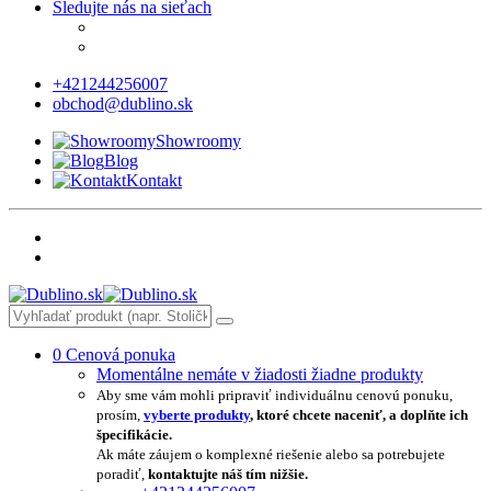
Sledujte nás na sieťach
+421244256007
obchod@dublino.sk
Showroomy
Blog
Kontakt
0
Cenová ponuka
Momentálne nemáte v žiadosti žiadne produkty
Aby sme vám mohli pripraviť individuálnu cenovú ponuku,
prosím,
vyberte produkty
, ktoré chcete naceniť, a doplňte ich
špecifikácie.
Ak máte záujem o komplexné riešenie alebo sa potrebujete
poradiť,
kontaktujte náš tím nižšie.