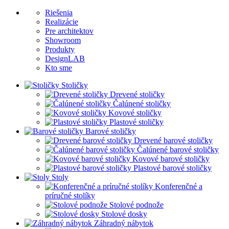
Riešenia
Realizácie
Pre architektov
Showroom
Produkty
DesignLAB
Kto sme
Stoličky
Drevené stoličky
Čalúnené stoličky
Kovové stoličky
Plastové stoličky
Barové stoličky
Drevené barové stoličky
Čalúnené barové stoličky
Kovové barové stoličky
Plastové barové stoličky
Stoly
Konferenčné a
príručné stolíky
Stolové podnože
Stolové dosky
Záhradný nábytok