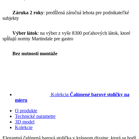
Záruka 2 roky
: predĺžená záručná lehota pre podnikateľké
subjekty
Výber látok
: na výber z vyše 8300 poťahových látok, ktoré
spĺňajú normy Martindale pre gastro
Bez nutnosti montáže
Kolekcia
Čalúnené barové stoličky na
mieru
O produkte
Technické parametre
3D model
Kolekcie
Elegantná čalúnená barová stolička v krásnom dizajne, ktorá sa hodí