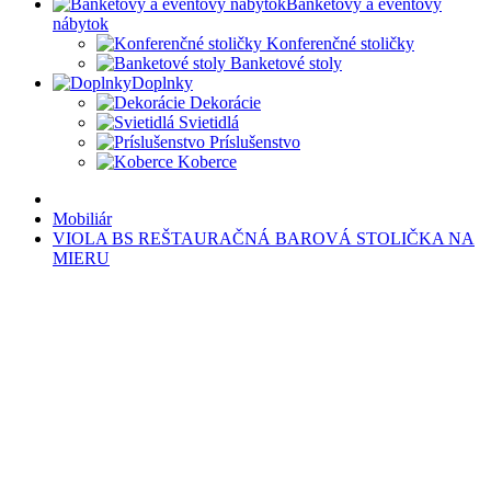
Banketový a eventový
nábytok
Konferenčné stoličky
Banketové stoly
Doplnky
Dekorácie
Svietidlá
Príslušenstvo
Koberce
Mobiliár
VIOLA BS REŠTAURAČNÁ BAROVÁ STOLIČKA NA
MIERU