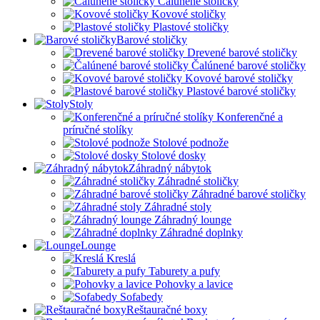
Čalúnené stoličky
Kovové stoličky
Plastové stoličky
Barové stoličky
Drevené barové stoličky
Čalúnené barové stoličky
Kovové barové stoličky
Plastové barové stoličky
Stoly
Konferenčné a
príručné stolíky
Stolové podnože
Stolové dosky
Záhradný nábytok
Záhradné stoličky
Záhradné barové stoličky
Záhradné stoly
Záhradný lounge
Záhradné doplnky
Lounge
Kreslá
Taburety a pufy
Pohovky a lavice
Sofabedy
Reštauračné boxy