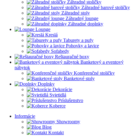
Záhradné stoličky
Záhradné barové stoličky
Záhradné stoly
Záhradný lounge
Záhradné doplnky
Lounge
Kreslá
Taburety a pufy
Pohovky a lavice
Sofabedy
Reštauračné boxy
Banketový a eventový
nábytok
Konferenčné stoličky
Banketové stoly
Doplnky
Dekorácie
Svietidlá
Príslušenstvo
Koberce
Informácie
Showroomy
Blog
Kontakt