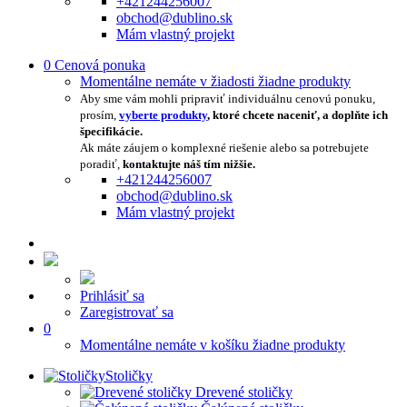
+421244256007
obchod@dublino.sk
Mám vlastný projekt
0
Cenová ponuka
Momentálne nemáte v žiadosti žiadne produkty
Aby sme vám mohli pripraviť individuálnu cenovú ponuku,
prosím,
vyberte produkty
, ktoré chcete naceniť, a doplňte ich
špecifikácie.
Ak máte záujem o komplexné riešenie alebo sa potrebujete
poradiť,
kontaktujte náš tím nižšie.
+421244256007
obchod@dublino.sk
Mám vlastný projekt
Prihlásiť sa
Zaregistrovať sa
0
Momentálne nemáte v košíku žiadne produkty
Stoličky
Drevené stoličky