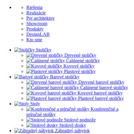
Riešenia
Realizácie
Pre architektov
Showroom
Produkty
DesignLAB
Kto sme
Stoličky
Drevené stoličky
Čalúnené stoličky
Kovové stoličky
Plastové stoličky
Barové stoličky
Drevené barové stoličky
Čalúnené barové stoličky
Kovové barové stoličky
Plastové barové stoličky
Stoly
Konferenčné a
príručné stolíky
Stolové podnože
Stolové dosky
Záhradný nábytok