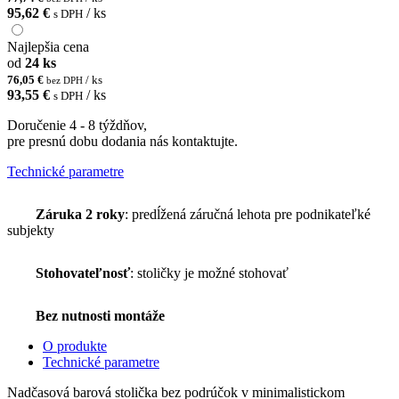
95,62 €
/ ks
s DPH
Najlepšia cena
od
24 ks
76,05 €
/ ks
bez DPH
93,55 €
/ ks
s DPH
Doručenie 4 - 8 týždňov,
pre presnú dobu dodania nás kontaktujte.
Technické parametre
Záruka 2 roky
: predĺžená záručná lehota pre podnikateľké
subjekty
Stohovateľnosť
: stoličky je možné stohovať
Bez nutnosti montáže
O produkte
Technické parametre
Nadčasová barová stolička bez podrúčok v minimalistickom