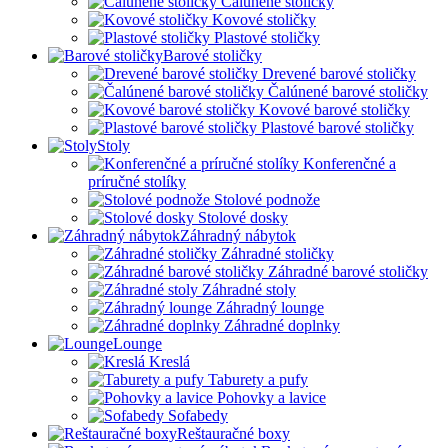
Čalúnené stoličky
Kovové stoličky
Plastové stoličky
Barové stoličky
Drevené barové stoličky
Čalúnené barové stoličky
Kovové barové stoličky
Plastové barové stoličky
Stoly
Konferenčné a
príručné stolíky
Stolové podnože
Stolové dosky
Záhradný nábytok
Záhradné stoličky
Záhradné barové stoličky
Záhradné stoly
Záhradný lounge
Záhradné doplnky
Lounge
Kreslá
Taburety a pufy
Pohovky a lavice
Sofabedy
Reštauračné boxy