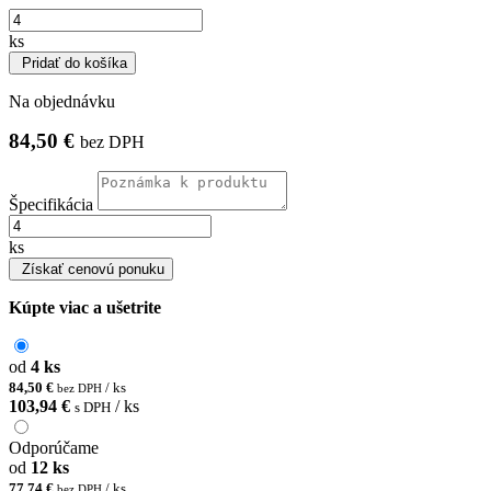
ks
Pridať do košíka
Na objednávku
84,50 €
bez DPH
Špecifikácia
ks
Získať cenovú ponuku
Kúpte viac a ušetrite
od
4 ks
84,50 €
/ ks
bez DPH
103,94 €
/ ks
s DPH
Odporúčame
od
12 ks
77,74 €
/ ks
bez DPH