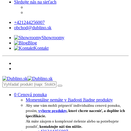
Sledujte nás na sieťach
+421244256007
obchod@dublino.sk
Showroomy
Blog
Kontakt
0
Cenová ponuka
Momentálne nemáte v žiadosti žiadne produkty
Aby sme vám mohli pripraviť individuálnu cenovú ponuku,
prosím,
vyberte produkty
, ktoré chcete naceniť, a doplňte ich
špecifikácie.
Ak máte záujem o komplexné riešenie alebo sa potrebujete
poradiť,
kontaktujte náš tím nižšie.