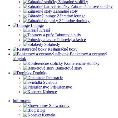
Záhradné stoličky
Záhradné barové stoličky
Záhradné stoly
Záhradný lounge
Záhradné doplnky
Lounge
Kreslá
Taburety a pufy
Pohovky a lavice
Sofabedy
Reštauračné boxy
Banketový a eventový
nábytok
Konferenčné stoličky
Banketové stoly
Doplnky
Dekorácie
Svietidlá
Príslušenstvo
Koberce
Informácie
Showroomy
Blog
Kontakt