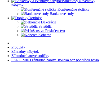
Banketový a eventový
nábytok
Konferenčné stoličky
Banketové stoly
Doplnky
Dekorácie
Svietidlá
Príslušenstvo
Koberce
Produkty
Záhradný nábytok
Záhradné barové stoličky
FARO MINI záhradná barová stolička bez podrúčok rosso