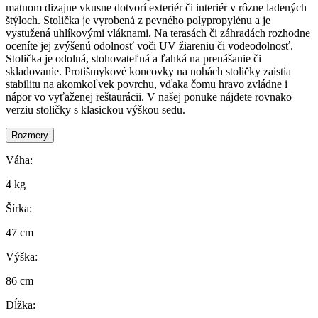
matnom dizajne vkusne dotvorí exteriér či interiér v rôzne ladených
štýloch. Stolička je vyrobená z pevného polypropylénu a je
vystužená uhlíkovými vláknami. Na terasách či záhradách rozhodne
oceníte jej zvýšenú odolnosť voči UV žiareniu či vodeodolnosť.
Stolička je odolná, stohovateľná a ľahká na prenášanie či
skladovanie. Protišmykové koncovky na nohách stoličky zaistia
stabilitu na akomkoľvek povrchu, vďaka čomu hravo zvládne i
nápor vo vyťaženej reštaurácii. V našej ponuke nájdete rovnako
verziu stoličky s klasickou výškou sedu.
Rozmery
Váha:
4 kg
Šírka:
47 cm
Výška:
86 cm
Dĺžka: