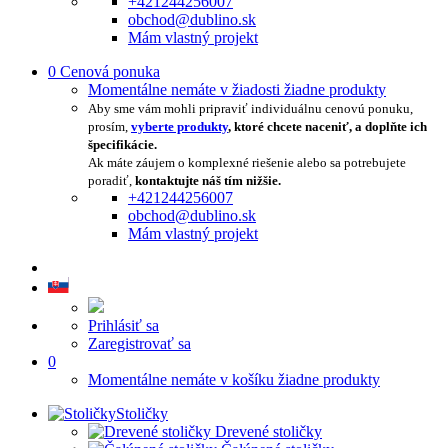
+421244256007
obchod@dublino.sk
Mám vlastný projekt
0
Cenová ponuka
Momentálne nemáte v žiadosti žiadne produkty
Aby sme vám mohli pripraviť individuálnu cenovú ponuku,
prosím,
vyberte produkty
, ktoré chcete naceniť, a doplňte ich
špecifikácie.
Ak máte záujem o komplexné riešenie alebo sa potrebujete
poradiť,
kontaktujte náš tím nižšie.
+421244256007
obchod@dublino.sk
Mám vlastný projekt
Prihlásiť sa
Zaregistrovať sa
0
Momentálne nemáte v košíku žiadne produkty
Stoličky
Drevené stoličky