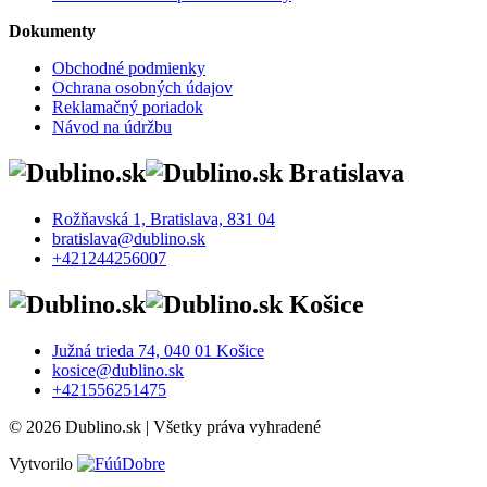
Dokumenty
Obchodné podmienky
Ochrana osobných údajov
Reklamačný poriadok
Návod na údržbu
Bratislava
Rožňavská 1, Bratislava, 831 04
bratislava@dublino.sk
+421244256007
Košice
Južná trieda 74, 040 01 Košice
kosice@dublino.sk
+421556251475
© 2026 Dublino.sk | Všetky práva vyhradené
Vytvorilo