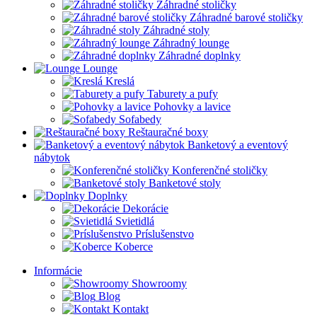
Záhradné stoličky
Záhradné barové stoličky
Záhradné stoly
Záhradný lounge
Záhradné doplnky
Lounge
Kreslá
Taburety a pufy
Pohovky a lavice
Sofabedy
Reštauračné boxy
Banketový a eventový
nábytok
Konferenčné stoličky
Banketové stoly
Doplnky
Dekorácie
Svietidlá
Príslušenstvo
Koberce
Informácie
Showroomy
Blog
Kontakt