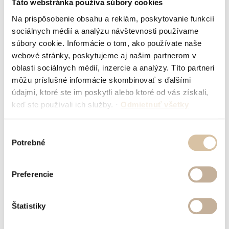
Čalúnené stoličky
Táto webstránka používa súbory cookies
Kovové stoličky
Na prispôsobenie obsahu a reklám, poskytovanie funkcií
Plastové stoličky
Barové stoličky
sociálnych médií a analýzu návštevnosti používame
Drevené barové stoličky
súbory cookie. Informácie o tom, ako používate naše
Čalúnené barové stoličky
webové stránky, poskytujeme aj našim partnerom v
Kovové barové stoličky
Plastové barové stoličky
oblasti sociálnych médií, inzercie a analýzy. Títo partneri
Stoly
môžu príslušné informácie skombinovať s ďalšími
Konferenčné a
údajmi, ktoré ste im poskytli alebo ktoré od vás získali,
príručné stolíky
Stolové podnože
keď ste používali ich služby.
·
Odmietnuť všetky
Stolové dosky
Záhradný nábytok
Záhradné stoličky
Výber
Záhradné barové stoličky
Potrebné
súhlasu
Záhradné stoly
Záhradný lounge
Záhradné doplnky
Preferencie
Lounge
Kreslá
Taburety a pufy
Pohovky a lavice
Štatistiky
Sofabedy
Reštauračné boxy