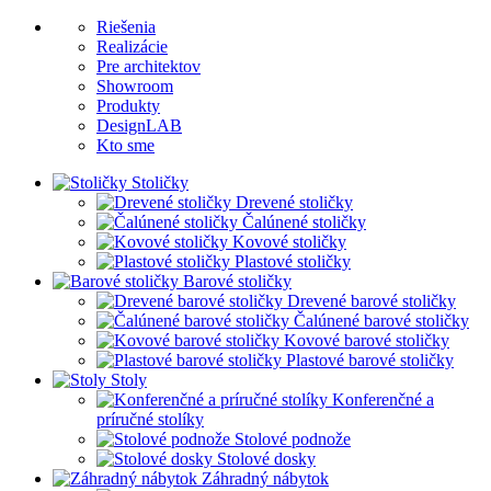
Riešenia
Realizácie
Pre architektov
Showroom
Produkty
DesignLAB
Kto sme
Stoličky
Drevené stoličky
Čalúnené stoličky
Kovové stoličky
Plastové stoličky
Barové stoličky
Drevené barové stoličky
Čalúnené barové stoličky
Kovové barové stoličky
Plastové barové stoličky
Stoly
Konferenčné a
príručné stolíky
Stolové podnože
Stolové dosky
Záhradný nábytok