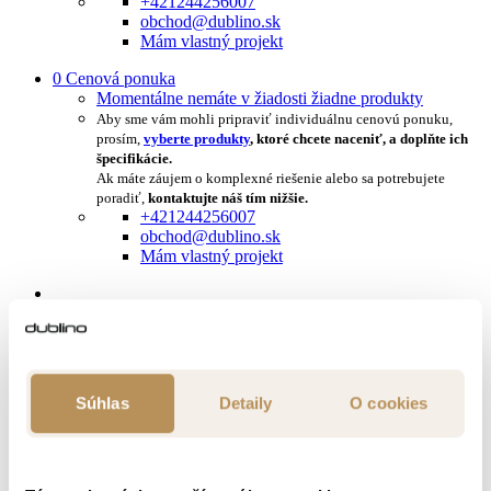
+421244256007
obchod@dublino.sk
Mám vlastný projekt
0
Cenová ponuka
Momentálne nemáte v žiadosti žiadne produkty
Aby sme vám mohli pripraviť individuálnu cenovú ponuku,
prosím,
vyberte produkty
, ktoré chcete naceniť, a doplňte ich
špecifikácie.
Ak máte záujem o komplexné riešenie alebo sa potrebujete
poradiť,
kontaktujte náš tím nižšie.
+421244256007
obchod@dublino.sk
Mám vlastný projekt
Prihlásiť sa
Zaregistrovať sa
0
Súhlas
Detaily
O cookies
Momentálne nemáte v košíku žiadne produkty
Stoličky
Drevené stoličky