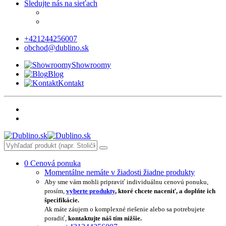
Sledujte nás na sieťach
+421244256007
obchod@dublino.sk
Showroomy
Blog
Kontakt
0
Cenová ponuka
Momentálne nemáte v žiadosti žiadne produkty
Aby sme vám mohli pripraviť individuálnu cenovú ponuku,
prosím,
vyberte produkty
, ktoré chcete naceniť, a doplňte ich
špecifikácie.
Ak máte záujem o komplexné riešenie alebo sa potrebujete
poradiť,
kontaktujte náš tím nižšie.