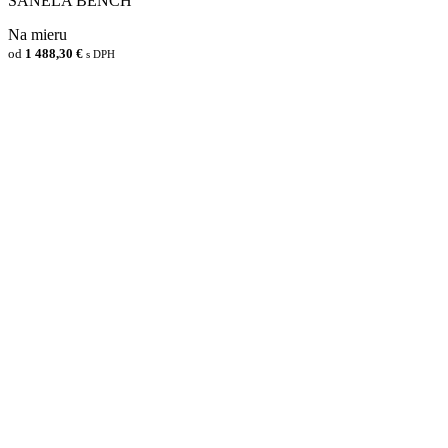
SANELA BENCH
Na mieru
od
1 488,30 €
s DPH