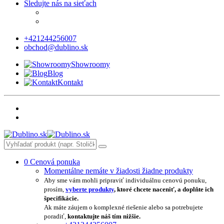
Sledujte nás na sieťach
+421244256007
obchod@dublino.sk
Showroomy
Blog
Kontakt
0
Cenová ponuka
Momentálne nemáte v žiadosti žiadne produkty
Aby sme vám mohli pripraviť individuálnu cenovú ponuku,
prosím,
vyberte produkty
, ktoré chcete naceniť, a doplňte ich
špecifikácie.
Ak máte záujem o komplexné riešenie alebo sa potrebujete
poradiť,
kontaktujte náš tím nižšie.