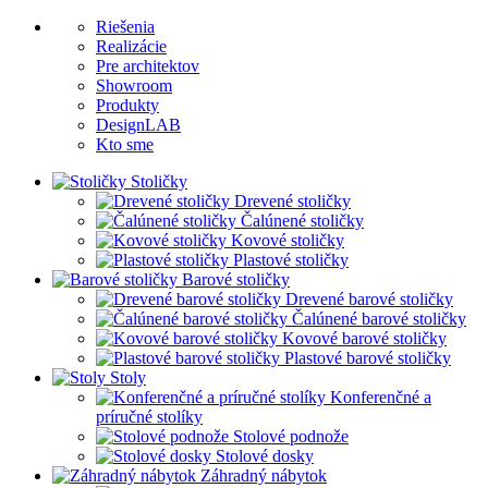
Riešenia
Realizácie
Pre architektov
Showroom
Produkty
DesignLAB
Kto sme
Stoličky
Drevené stoličky
Čalúnené stoličky
Kovové stoličky
Plastové stoličky
Barové stoličky
Drevené barové stoličky
Čalúnené barové stoličky
Kovové barové stoličky
Plastové barové stoličky
Stoly
Konferenčné a
príručné stolíky
Stolové podnože
Stolové dosky
Záhradný nábytok