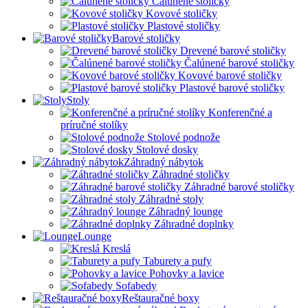
Čalúnené stoličky
Kovové stoličky
Plastové stoličky
Barové stoličky
Drevené barové stoličky
Čalúnené barové stoličky
Kovové barové stoličky
Plastové barové stoličky
Stoly
Konferenčné a
príručné stolíky
Stolové podnože
Stolové dosky
Záhradný nábytok
Záhradné stoličky
Záhradné barové stoličky
Záhradné stoly
Záhradný lounge
Záhradné doplnky
Lounge
Kreslá
Taburety a pufy
Pohovky a lavice
Sofabedy
Reštauračné boxy