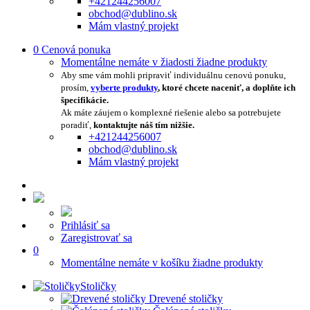
+421244256007
obchod@dublino.sk
Mám vlastný projekt
0
Cenová ponuka
Momentálne nemáte v žiadosti žiadne produkty
Aby sme vám mohli pripraviť individuálnu cenovú ponuku,
prosím,
vyberte produkty
, ktoré chcete naceniť, a doplňte ich
špecifikácie.
Ak máte záujem o komplexné riešenie alebo sa potrebujete
poradiť,
kontaktujte náš tím nižšie.
+421244256007
obchod@dublino.sk
Mám vlastný projekt
Prihlásiť sa
Zaregistrovať sa
0
Momentálne nemáte v košíku žiadne produkty
Stoličky
Drevené stoličky