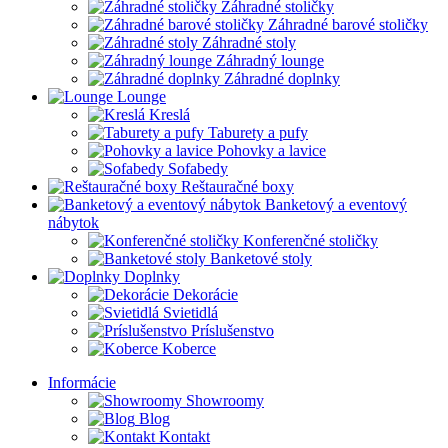
Záhradné stoličky
Záhradné barové stoličky
Záhradné stoly
Záhradný lounge
Záhradné doplnky
Lounge
Kreslá
Taburety a pufy
Pohovky a lavice
Sofabedy
Reštauračné boxy
Banketový a eventový
nábytok
Konferenčné stoličky
Banketové stoly
Doplnky
Dekorácie
Svietidlá
Príslušenstvo
Koberce
Informácie
Showroomy
Blog
Kontakt