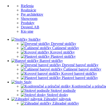
Riešenia
Realizácie
Pre architektov
Showroom
Produkty
DesignLAB
Kto sme
Stoličky
Drevené stoličky
Čalúnené stoličky
Kovové stoličky
Plastové stoličky
Barové stoličky
Drevené barové stoličky
Čalúnené barové stoličky
Kovové barové stoličky
Plastové barové stoličky
Stoly
Konferenčné a príručné
Stolové podnože
Stolové dosky
Záhradný nábytok
Záhradné stoličky