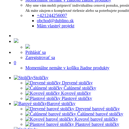
Aby sme vám mohli pripraviť individuálnu cenovú ponuku, prosí
Ak máte záujem o komplexné riešenie alebo sa potrebujete poradi
+421244256007
obchod@dublino.sk
Mám vlastný projekt
Prihlásiť sa
Zaregistrovať sa
0
Momentálne nemáte v košíku žiadne produkty
Stoličky
Drevené stoličky
Čalúnené stoličky
Kovové stoličky
Plastové stoličky
Barové stoličky
Drevené barové stoličky
Čalúnené barové stoličky
Kovové barové stoličky
Plastové barové stoličky