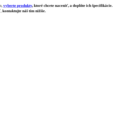
m,
vyberte produkty
, ktoré chcete naceniť, a doplňte ich špecifikácie.
ť,
kontaktujte náš tím nižšie.