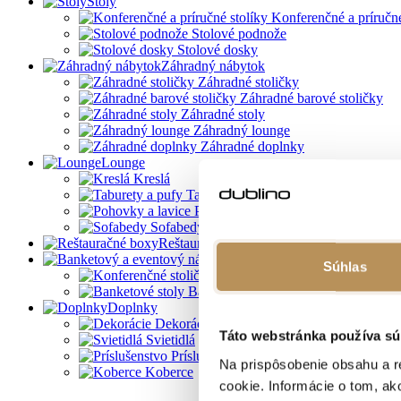
Stoly
Konferenčné a príručné
Stolové podnože
Stolové dosky
Záhradný nábytok
Záhradné stoličky
Záhradné barové stoličky
Záhradné stoly
Záhradný lounge
Záhradné doplnky
Lounge
Kreslá
Taburety a pufy
Pohovky a lavice
Sofabedy
Reštauračné boxy
Banketový a eventový nábyt
Súhlas
Konferenčné stoličky
Banketové stoly
Doplnky
Dekorácie
Táto webstránka používa sú
Svietidlá
Príslušenstvo
Na prispôsobenie obsahu a r
Koberce
cookie. Informácie o tom, ak