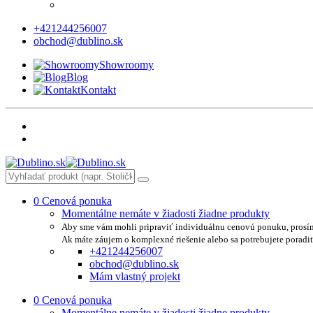
+421244256007
obchod@dublino.sk
Showroomy
Blog
Kontakt
0
Cenová ponuka
Momentálne nemáte v žiadosti žiadne produkty
Aby sme vám mohli pripraviť individuálnu cenovú ponuku, prosí
Ak máte záujem o komplexné riešenie alebo sa potrebujete poradi
+421244256007
obchod@dublino.sk
Mám vlastný projekt
0
Cenová ponuka
Momentálne nemáte v žiadosti žiadne produkty