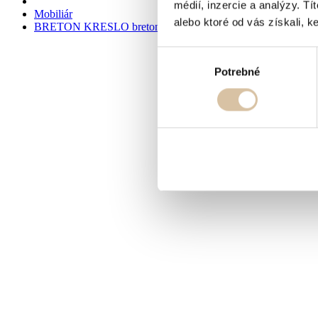
médií, inzercie a analýzy. Tí
Mobiliár
alebo ktoré od vás získali, ke
BRETON KRESLO breton
Výber
Potrebné
súhlasu