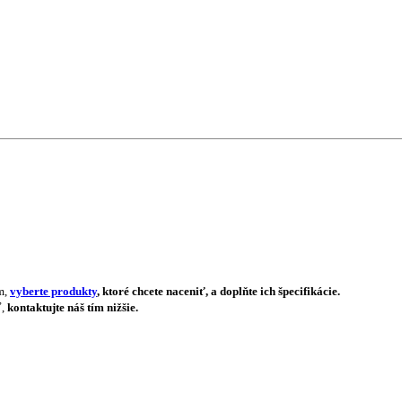
m,
vyberte produkty
, ktoré chcete naceniť, a doplňte ich špecifikácie.
ť,
kontaktujte náš tím nižšie.