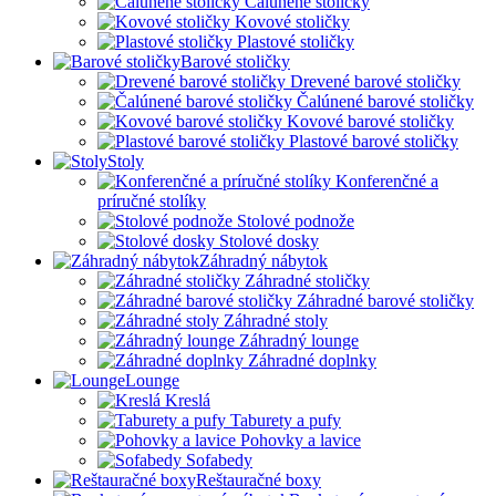
Čalúnené stoličky
Kovové stoličky
Plastové stoličky
Barové stoličky
Drevené barové stoličky
Čalúnené barové stoličky
Kovové barové stoličky
Plastové barové stoličky
Stoly
Konferenčné a
príručné stolíky
Stolové podnože
Stolové dosky
Záhradný nábytok
Záhradné stoličky
Záhradné barové stoličky
Záhradné stoly
Záhradný lounge
Záhradné doplnky
Lounge
Kreslá
Taburety a pufy
Pohovky a lavice
Sofabedy
Reštauračné boxy