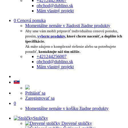
+421244256007
obchod@dublino.sk
Mám vlastný projekt
0
Cenová ponuka
Momentálne nemáte v žiadosti žiadne produkty
Aby sme vám mohli pripraviť individuálnu cenovú ponuku,
prosím,
vyberte produkty
, ktoré chcete naceniť, a doplňte ich
špecifikácie.
Ak máte záujem o komplexné riešenie alebo sa potrebujete
poradiť,
kontaktujte náš tím nižšie.
+421244256007
obchod@dublino.sk
Mám vlastný projekt
Prihlásiť sa
Zaregistrovať sa
0
Momentálne nemáte v košíku žiadne produkty
Stoličky
Drevené stoličky