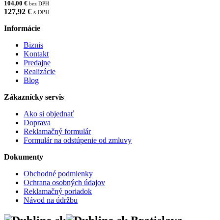
104,00 €
bez DPH
127,92 €
s DPH
Informácie
Biznis
Kontakt
Predajne
Realizácie
Blog
Zákaznícky servis
Ako si objednať
Doprava
Reklamačný formulár
Formulár na odstúpenie od zmluvy
Dokumenty
Obchodné podmienky
Ochrana osobných údajov
Reklamačný poriadok
Návod na údržbu