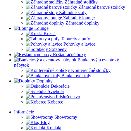
Záhradné stoličky
Záhradné barové stoličky
Záhradné stoly
Záhradný lounge
Záhradné doplnky
Lounge
Kreslá
Taburety a pufy
Pohovky a lavice
Sofabedy
Reštauračné boxy
Banketový a eventový
nábytok
Konferenčné stoličky
Banketové stoly
Doplnky
Dekorácie
Svietidlá
Príslušenstvo
Koberce
Informácie
Showroomy
Blog
Kontakt