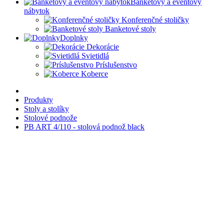
Banketový a eventový
nábytok
Konferenčné stoličky
Banketové stoly
Doplnky
Dekorácie
Svietidlá
Príslušenstvo
Koberce
Produkty
Stoly a stolíky
Stolové podnože
PB ART 4/110 - stolová podnož black