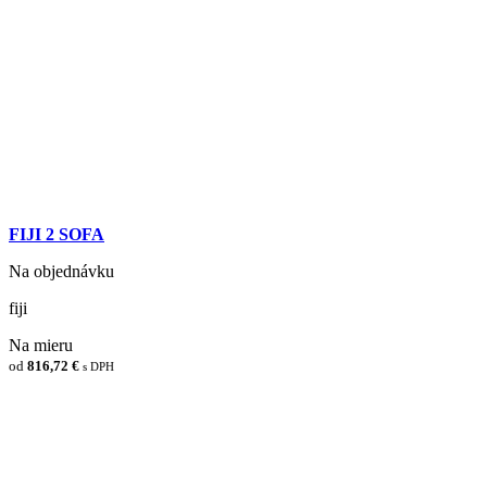
FIJI 2 SOFA
Na objednávku
fiji
Na mieru
od
816,72 €
s DPH