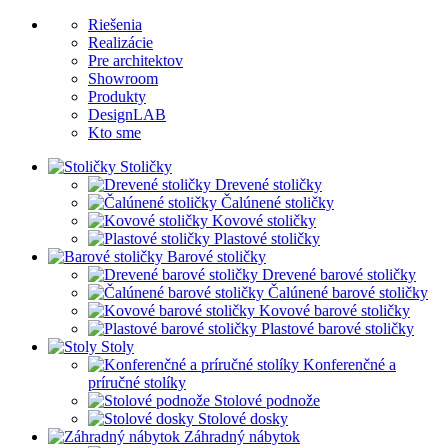
Riešenia
Realizácie
Pre architektov
Showroom
Produkty
DesignLAB
Kto sme
Stoličky
Drevené stoličky
Čalúnené stoličky
Kovové stoličky
Plastové stoličky
Barové stoličky
Drevené barové stoličky
Čalúnené barové stoličky
Kovové barové stoličky
Plastové barové stoličky
Stoly
Konferenčné a
príručné stolíky
Stolové podnože
Stolové dosky
Záhradný nábytok