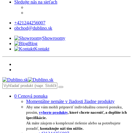
Sledujte nás na sieťach
+421244256007
obchod@dublino.sk
Showroomy
Blog
Kontakt
0
Cenová ponuka
Momentálne nemáte v žiadosti žiadne produkty
Aby sme vám mohli pripraviť individuálnu cenovú ponuku,
prosím,
vyberte produkty
, ktoré chcete naceniť, a doplňte ich
špecifikácie.
Ak máte záujem o komplexné riešenie alebo sa potrebujete
poradiť,
kontaktujte náš tím nižšie.