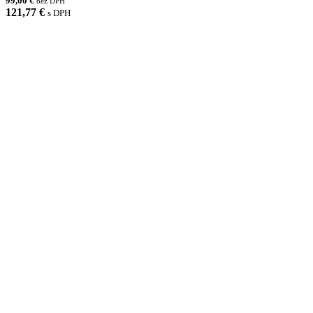
99,00 €
bez DPH
121,77 €
s DPH