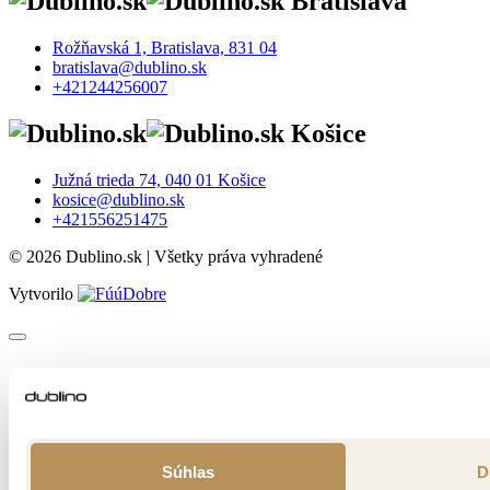
Bratislava
Rožňavská 1, Bratislava, 831 04
bratislava@dublino.sk
+421244256007
Košice
Južná trieda 74, 040 01 Košice
kosice@dublino.sk
+421556251475
© 2026 Dublino.sk | Všetky práva vyhradené
Vytvorilo
Súhlas
D