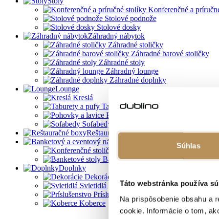
Stoly
Konferenčné a príručné
Stolové podnože
Stolové dosky
Záhradný nábytok
Záhradné stoličky
Záhradné barové stoličky
Záhradné stoly
Záhradný lounge
Záhradné doplnky
Lounge
Kreslá
Taburety a pufy
Pohovky a lavice
Sofabedy
Reštauračné boxy
Banketový a eventový nábyt
Súhlas
Konferenčné stoličky
Banketové stoly
Doplnky
Dekorácie
Táto webstránka používa sú
Svietidlá
Príslušenstvo
Na prispôsobenie obsahu a r
Koberce
cookie. Informácie o tom, ak