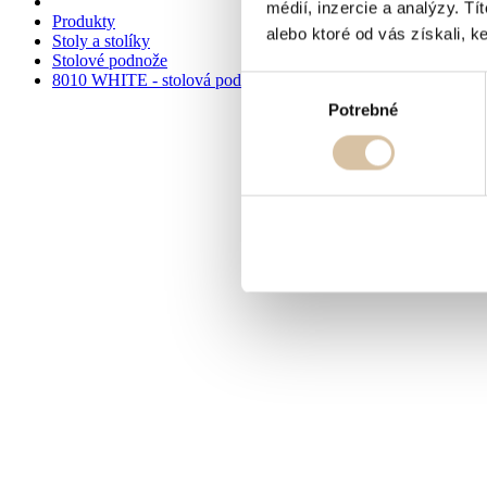
médií, inzercie a analýzy. Tí
Produkty
alebo ktoré od vás získali, ke
Stoly a stolíky
Stolové podnože
8010 WHITE - stolová podnož white
Výber
Potrebné
súhlasu