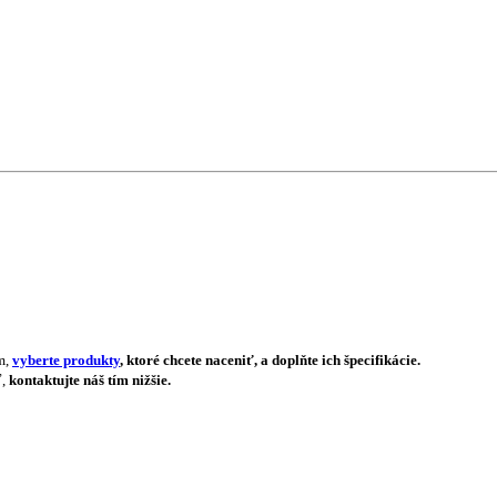
m,
vyberte produkty
, ktoré chcete naceniť, a doplňte ich špecifikácie.
ť,
kontaktujte náš tím nižšie.