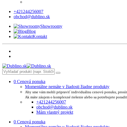
+421244256007
obchod@dublino.sk
Showroomy
Blog
Kontakt
0
Cenová ponuka
Momentálne nemáte v žiadosti žiadne produkty
Aby sme vám mohli pripraviť individuálnu cenovú ponuku, prosí
Ak máte záujem o komplexné riešenie alebo sa potrebujete poradi
+421244256007
obchod@dublino.sk
Mám vlastný projekt
0
Cenová ponuka
Momentálne nemáte v žiadosti žiadne produkty