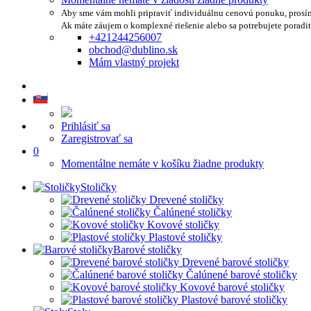
Aby sme vám mohli pripraviť individuálnu cenovú ponuku, prosí
Ak máte záujem o komplexné riešenie alebo sa potrebujete poradi
+421244256007
obchod@dublino.sk
Mám vlastný projekt
Prihlásiť sa
Zaregistrovať sa
0
Momentálne nemáte v košíku žiadne produkty
Stoličky
Drevené stoličky
Čalúnené stoličky
Kovové stoličky
Plastové stoličky
Barové stoličky
Drevené barové stoličky
Čalúnené barové stoličky
Kovové barové stoličky
Plastové barové stoličky