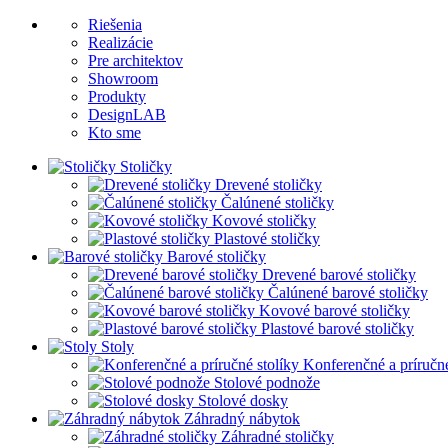
Riešenia
Realizácie
Pre architektov
Showroom
Produkty
DesignLAB
Kto sme
Stoličky
Drevené stoličky
Čalúnené stoličky
Kovové stoličky
Plastové stoličky
Barové stoličky
Drevené barové stoličky
Čalúnené barové stoličky
Kovové barové stoličky
Plastové barové stoličky
Stoly
Konferenčné a príručné
Stolové podnože
Stolové dosky
Záhradný nábytok
Záhradné stoličky