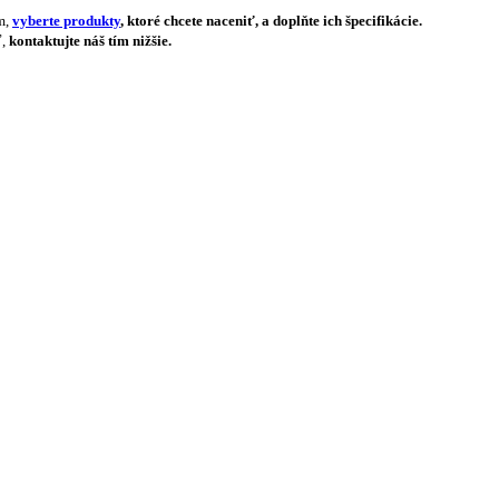
m,
vyberte produkty
, ktoré chcete naceniť, a doplňte ich špecifikácie.
ť,
kontaktujte náš tím nižšie.