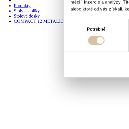
médií, inzercie a analýzy. Tí
Produkty
alebo ktoré od vás získali, ke
Stoly a stolíky
Stolové dosky
COMPACT 12 METALIC OXID - STOLOVÁ DOSKA
Výber
Potrebné
súhlasu