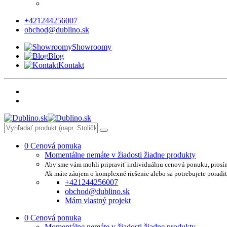
+421244256007
obchod@dublino.sk
Showroomy
Blog
Kontakt
0
Cenová ponuka
Momentálne nemáte v žiadosti žiadne produkty
Aby sme vám mohli pripraviť individuálnu cenovú ponuku, prosí
Ak máte záujem o komplexné riešenie alebo sa potrebujete poradi
+421244256007
obchod@dublino.sk
Mám vlastný projekt
0
Cenová ponuka
Momentálne nemáte v žiadosti žiadne produkty