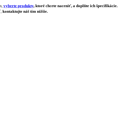
m,
vyberte produkty
, ktoré chcete naceniť, a doplňte ich špecifikácie.
ť,
kontaktujte náš tím nižšie.