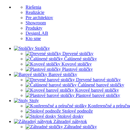
Riešenia
Realizácie
Pre architektov
Showroom
Produkty
DesignLAB
Kto sme
Stoličky
Drevené stoličky
Čalúnené stoličky
Kovové stoličky
Plastové stoličky
Barové stoličky
Drevené barové stoličky
Čalúnené barové stoličky
Kovové barové stoličky
Plastové barové stoličky
Stoly
Konferenčné a príručné
Stolové podnože
Stolové dosky
Záhradný nábytok
Záhradné stoličky