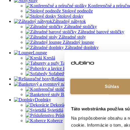
Stoly
Konferenčné a príručné
Stolové podnože
Stolové dosky
Záhradný nábytok
Záhradné stoličky
Záhradné barové stoličky
Záhradné stoly
Záhradný lounge
Záhradné doplnky
Lounge
Kreslá
Taburety a pufy
Pohovky a lavice
Sofabedy
Reštauračné boxy
Banketový a eventový nábyt
Súhlas
Konferenčné stoličky
Banketové stoly
Doplnky
Dekorácie
Táto webstránka používa sú
Svietidlá
Príslušenstvo
Na prispôsobenie obsahu a r
Koberce
cookie. Informácie o tom, ak