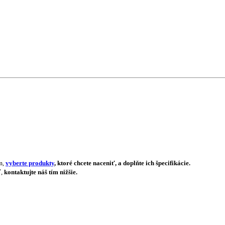
m,
vyberte produkty
, ktoré chcete naceniť, a doplňte ich špecifikácie.
ť,
kontaktujte náš tím nižšie.