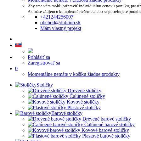
Aby sme vám mohli pripraviť individuálnu cenovú ponuku, prosí
Ak máte záujem o komplexné riešenie alebo sa potrebujete poradi
+421244256007
obchod@dublino.sk
Mám vlastný projekt
Prihlásiť sa
Zaregistrovať sa
0
Momentálne nemáte v košíku žiadne produkty
Stoličky
Drevené stoličky
Čalúnené stoličky
Kovové stoličky
Plastové stoličky
Barové stoličky
Drevené barové stoličky
Čalúnené barové stoličky
Kovové barové stoličky
Plastové barové stoličky