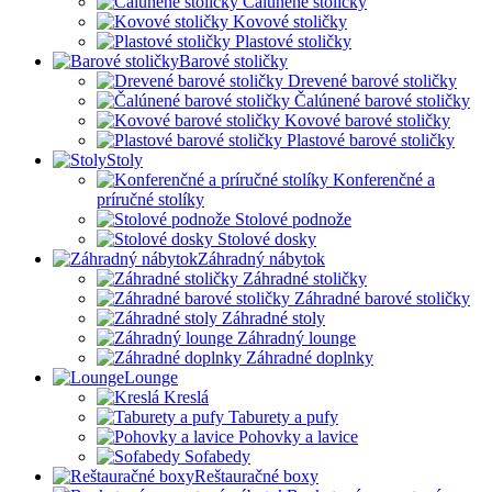
Čalúnené stoličky
Kovové stoličky
Plastové stoličky
Barové stoličky
Drevené barové stoličky
Čalúnené barové stoličky
Kovové barové stoličky
Plastové barové stoličky
Stoly
Konferenčné a
príručné stolíky
Stolové podnože
Stolové dosky
Záhradný nábytok
Záhradné stoličky
Záhradné barové stoličky
Záhradné stoly
Záhradný lounge
Záhradné doplnky
Lounge
Kreslá
Taburety a pufy
Pohovky a lavice
Sofabedy
Reštauračné boxy