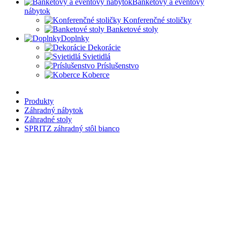
Banketový a eventový
nábytok
Konferenčné stoličky
Banketové stoly
Doplnky
Dekorácie
Svietidlá
Príslušenstvo
Koberce
Produkty
Záhradný nábytok
Záhradné stoly
SPRITZ záhradný stôl bianco