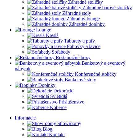
Záhradné stoličky
Záhradné barové stoličky
Záhradné stoly
Záhradný lounge
Záhradné doplnky
Lounge
Kreslá
Taburety a pufy
Pohovky a lavice
Sofabedy
Reštauračné boxy
Banketový a eventový
nábytok
Konferenčné stoličky
Banketové stoly
Doplnky
Dekorácie
Svietidlá
Príslušenstvo
Koberce
Informácie
Showroomy
Blog
Kontakt