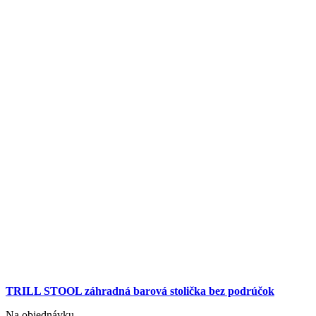
TRILL STOOL záhradná barová stolička bez podrúčok
Na objednávku