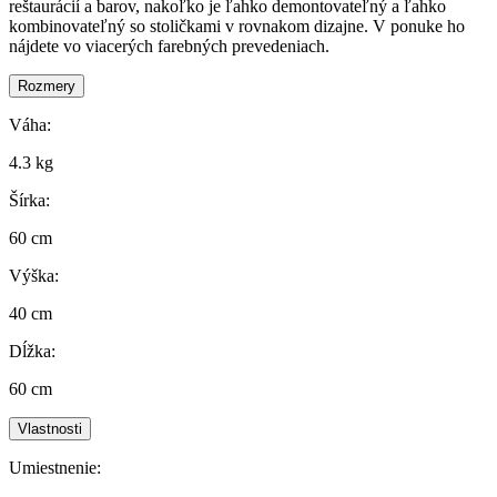
reštaurácií a barov, nakoľko je ľahko demontovateľný a ľahko
kombinovateľný so stoličkami v rovnakom dizajne. V ponuke ho
nájdete vo viacerých farebných prevedeniach.
Rozmery
Váha:
4.3 kg
Šírka:
60 cm
Výška:
40 cm
Dĺžka:
60 cm
Vlastnosti
Umiestnenie: