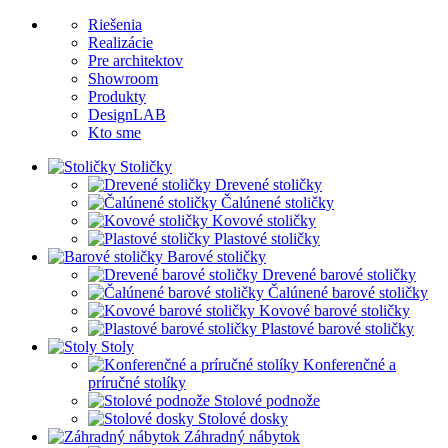
Riešenia
Realizácie
Pre architektov
Showroom
Produkty
DesignLAB
Kto sme
Stoličky
Drevené stoličky
Čalúnené stoličky
Kovové stoličky
Plastové stoličky
Barové stoličky
Drevené barové stoličky
Čalúnené barové stoličky
Kovové barové stoličky
Plastové barové stoličky
Stoly
Konferenčné a
príručné stolíky
Stolové podnože
Stolové dosky
Záhradný nábytok