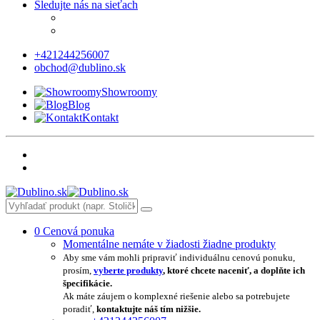
Sledujte nás na sieťach
+421244256007
obchod@dublino.sk
Showroomy
Blog
Kontakt
0
Cenová ponuka
Momentálne nemáte v žiadosti žiadne produkty
Aby sme vám mohli pripraviť individuálnu cenovú ponuku,
prosím,
vyberte produkty
, ktoré chcete naceniť, a doplňte ich
špecifikácie.
Ak máte záujem o komplexné riešenie alebo sa potrebujete
poradiť,
kontaktujte náš tím nižšie.