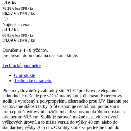
od
6 ks
70,38 €
/ ks
bez DPH
86,57 €
/ ks
s DPH
Najlepšia cena
od
12 ks
68,85 €
/ ks
bez DPH
84,69 €
/ ks
s DPH
Doručenie 4 - 8 týždňov,
pre presnú dobu dodania nás kontaktujte.
Technické parametre
O produkte
Technické parametre
Plne recyklovateľný záhradný stôl STEP predstavuje elegantné a
jednoduché riešenie pre váš záhradný kútik či terasu. Exteriérový
stolík je vyrobený z polypropylénu ošetreného proti UV žiareniu pre
zachovanie stálosti farby. Stôl disponuje centrálnou podnožou s
troma protišmykovými nožičkami a dizajnovou okrúhlou doskou s
priemerom 60,5 cm. Stolík je zároveň možné nastaviť do dvoch
výškových úrovní, a to nižšia verzia do výšky 40 cm, alebo do
štandardnej výšky 76,5 cm. Okrúhly stolík sa perfektne hodí do