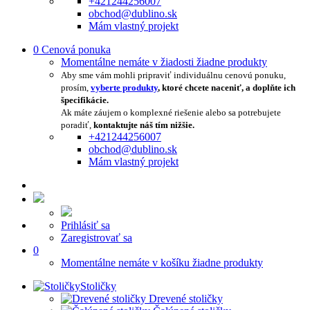
+421244256007
obchod@dublino.sk
Mám vlastný projekt
0
Cenová ponuka
Momentálne nemáte v žiadosti žiadne produkty
Aby sme vám mohli pripraviť individuálnu cenovú ponuku,
prosím,
vyberte produkty
, ktoré chcete naceniť, a doplňte ich
špecifikácie.
Ak máte záujem o komplexné riešenie alebo sa potrebujete
poradiť,
kontaktujte náš tím nižšie.
+421244256007
obchod@dublino.sk
Mám vlastný projekt
Prihlásiť sa
Zaregistrovať sa
0
Momentálne nemáte v košíku žiadne produkty
Stoličky
Drevené stoličky