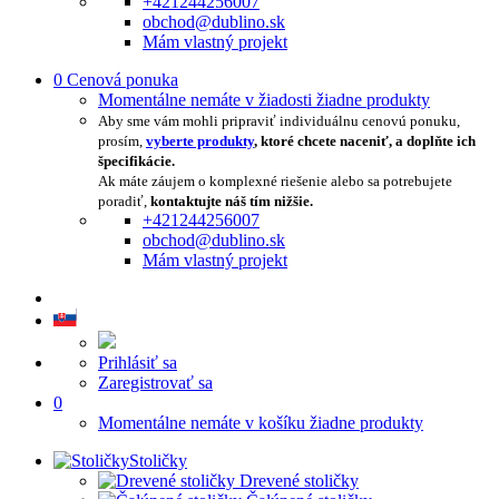
+421244256007
obchod@dublino.sk
Mám vlastný projekt
0
Cenová ponuka
Momentálne nemáte v žiadosti žiadne produkty
Aby sme vám mohli pripraviť individuálnu cenovú ponuku,
prosím,
vyberte produkty
, ktoré chcete naceniť, a doplňte ich
špecifikácie.
Ak máte záujem o komplexné riešenie alebo sa potrebujete
poradiť,
kontaktujte náš tím nižšie.
+421244256007
obchod@dublino.sk
Mám vlastný projekt
Prihlásiť sa
Zaregistrovať sa
0
Momentálne nemáte v košíku žiadne produkty
Stoličky
Drevené stoličky