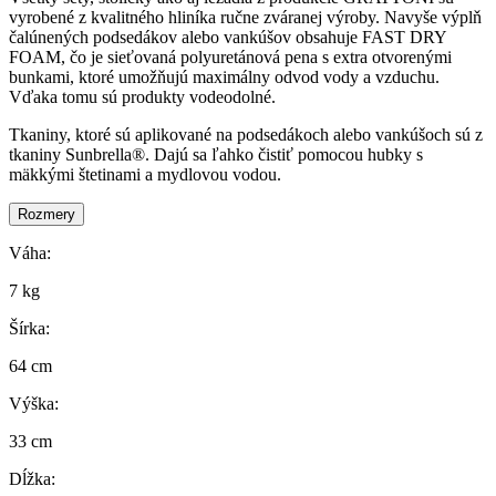
vyrobené z kvalitného hliníka ručne zváranej výroby. Navyše výplň
čalúnených podsedákov alebo vankúšov obsahuje FAST DRY
FOAM, čo je sieťovaná polyuretánová pena s extra otvorenými
bunkami, ktoré umožňujú maximálny odvod vody a vzduchu.
Vďaka tomu sú produkty vodeodolné.
Tkaniny, ktoré sú aplikované na podsedákoch alebo vankúšoch sú z
tkaniny Sunbrella®. Dajú sa ľahko čistiť pomocou hubky s
mäkkými štetinami a mydlovou vodou.
Rozmery
Váha:
7 kg
Šírka:
64 cm
Výška:
33 cm
Dĺžka: