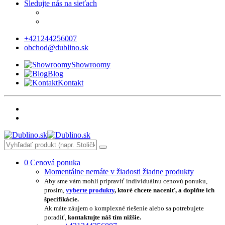
Sledujte nás na sieťach
+421244256007
obchod@dublino.sk
Showroomy
Blog
Kontakt
0
Cenová ponuka
Momentálne nemáte v žiadosti žiadne produkty
Aby sme vám mohli pripraviť individuálnu cenovú ponuku,
prosím,
vyberte produkty
, ktoré chcete naceniť, a doplňte ich
špecifikácie.
Ak máte záujem o komplexné riešenie alebo sa potrebujete
poradiť,
kontaktujte náš tím nižšie.