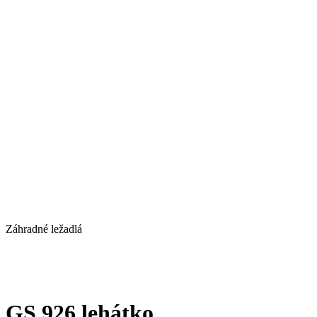
Záhradné ležadlá
GS 926 lehátko