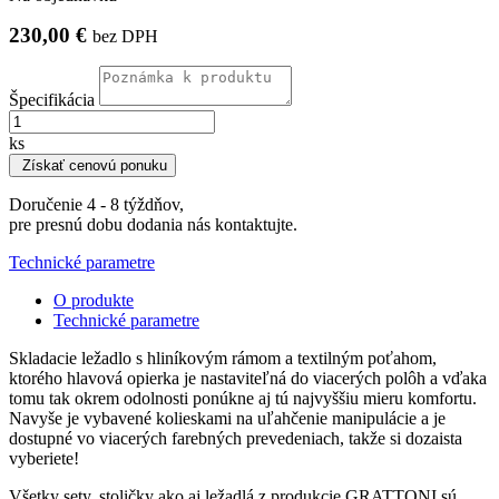
230,00 €
bez DPH
Špecifikácia
ks
Získať cenovú ponuku
Doručenie 4 - 8 týždňov,
pre presnú dobu dodania nás kontaktujte.
Technické parametre
O produkte
Technické parametre
Skladacie ležadlo s hliníkovým rámom a textilným poťahom,
ktorého hlavová opierka je nastaviteľná do viacerých polôh a vďaka
tomu tak okrem odolnosti ponúkne aj tú najvyššiu mieru komfortu.
Navyše je vybavené kolieskami na uľahčenie manipulácie a je
dostupné vo viacerých farebných prevedeniach, takže si dozaista
vyberiete!
Všetky sety, stoličky ako aj ležadlá z produkcie GRATTONI sú