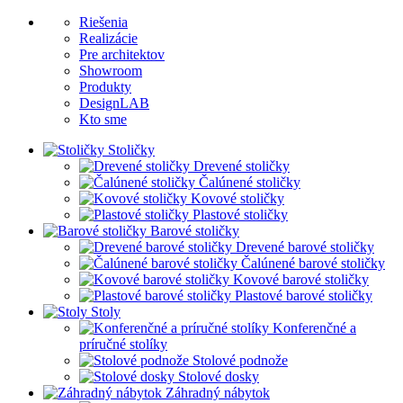
Riešenia
Realizácie
Pre architektov
Showroom
Produkty
DesignLAB
Kto sme
Stoličky
Drevené stoličky
Čalúnené stoličky
Kovové stoličky
Plastové stoličky
Barové stoličky
Drevené barové stoličky
Čalúnené barové stoličky
Kovové barové stoličky
Plastové barové stoličky
Stoly
Konferenčné a
príručné stolíky
Stolové podnože
Stolové dosky
Záhradný nábytok