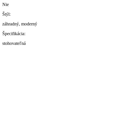
Nie
Štýl:
záhradný, moderný
Špecifikácia:
stohovateľná