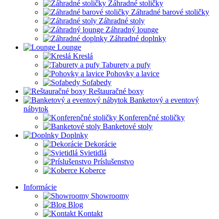
Záhradné stoličky
Záhradné barové stoličky
Záhradné stoly
Záhradný lounge
Záhradné doplnky
Lounge
Kreslá
Taburety a pufy
Pohovky a lavice
Sofabedy
Reštauračné boxy
Banketový a eventový
nábytok
Konferenčné stoličky
Banketové stoly
Doplnky
Dekorácie
Svietidlá
Príslušenstvo
Koberce
Informácie
Showroomy
Blog
Kontakt