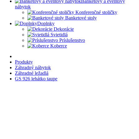
Banketový a eventový
nábytok
Konferenčné stoličky
Banketové stoly
Doplnky
Dekorácie
Svietidlá
Príslušenstvo
Koberce
Produkty
Záhradný nábytok
Záhradné ležadlá
GS 926 lehátko taupe