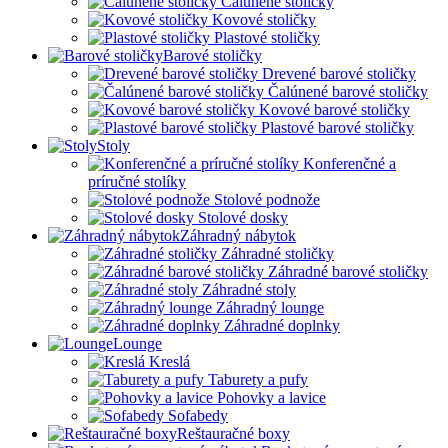
Čalúnené stoličky
Kovové stoličky
Plastové stoličky
Barové stoličky
Drevené barové stoličky
Čalúnené barové stoličky
Kovové barové stoličky
Plastové barové stoličky
Stoly
Konferenčné a
príručné stolíky
Stolové podnože
Stolové dosky
Záhradný nábytok
Záhradné stoličky
Záhradné barové stoličky
Záhradné stoly
Záhradný lounge
Záhradné doplnky
Lounge
Kreslá
Taburety a pufy
Pohovky a lavice
Sofabedy
Reštauračné boxy