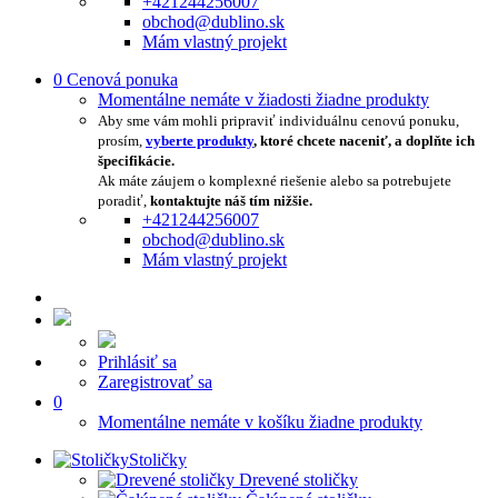
+421244256007
obchod@dublino.sk
Mám vlastný projekt
0
Cenová ponuka
Momentálne nemáte v žiadosti žiadne produkty
Aby sme vám mohli pripraviť individuálnu cenovú ponuku,
prosím,
vyberte produkty
, ktoré chcete naceniť, a doplňte ich
špecifikácie.
Ak máte záujem o komplexné riešenie alebo sa potrebujete
poradiť,
kontaktujte náš tím nižšie.
+421244256007
obchod@dublino.sk
Mám vlastný projekt
Prihlásiť sa
Zaregistrovať sa
0
Momentálne nemáte v košíku žiadne produkty
Stoličky
Drevené stoličky