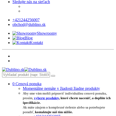
Sledujte nás na sieťach
+421244256007
obchod@dublino.sk
Showroomy
Blog
Kontakt
0
Cenová ponuka
Momentálne nemáte v žiadosti žiadne produkty
Aby sme vám mohli pripraviť individuálnu cenovú ponuku,
prosím,
vyberte produkty
, ktoré chcete naceniť, a doplňte ich
špecifikácie.
Ak máte záujem o komplexné riešenie alebo sa potrebujete
poradiť,
kontaktujte náš tím nižšie.