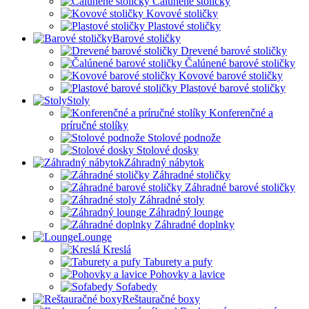
Čalúnené stoličky
Kovové stoličky
Plastové stoličky
Barové stoličky
Drevené barové stoličky
Čalúnené barové stoličky
Kovové barové stoličky
Plastové barové stoličky
Stoly
Konferenčné a
príručné stolíky
Stolové podnože
Stolové dosky
Záhradný nábytok
Záhradné stoličky
Záhradné barové stoličky
Záhradné stoly
Záhradný lounge
Záhradné doplnky
Lounge
Kreslá
Taburety a pufy
Pohovky a lavice
Sofabedy
Reštauračné boxy