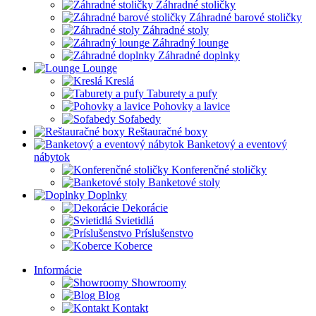
Záhradné stoličky
Záhradné barové stoličky
Záhradné stoly
Záhradný lounge
Záhradné doplnky
Lounge
Kreslá
Taburety a pufy
Pohovky a lavice
Sofabedy
Reštauračné boxy
Banketový a eventový
nábytok
Konferenčné stoličky
Banketové stoly
Doplnky
Dekorácie
Svietidlá
Príslušenstvo
Koberce
Informácie
Showroomy
Blog
Kontakt