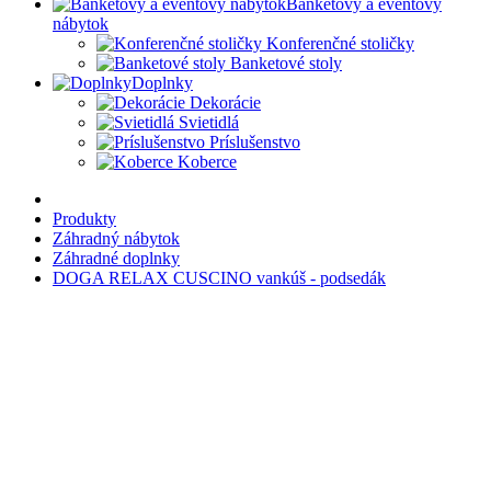
Banketový a eventový
nábytok
Konferenčné stoličky
Banketové stoly
Doplnky
Dekorácie
Svietidlá
Príslušenstvo
Koberce
Produkty
Záhradný nábytok
Záhradné doplnky
DOGA RELAX CUSCINO vankúš - podsedák