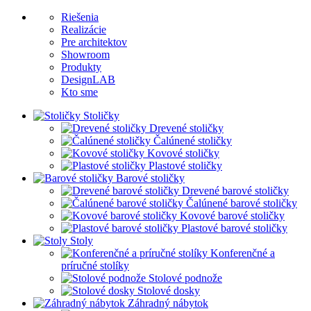
Riešenia
Realizácie
Pre architektov
Showroom
Produkty
DesignLAB
Kto sme
Stoličky
Drevené stoličky
Čalúnené stoličky
Kovové stoličky
Plastové stoličky
Barové stoličky
Drevené barové stoličky
Čalúnené barové stoličky
Kovové barové stoličky
Plastové barové stoličky
Stoly
Konferenčné a
príručné stolíky
Stolové podnože
Stolové dosky
Záhradný nábytok