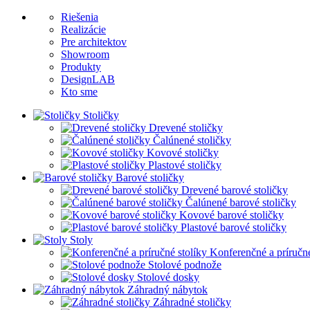
Riešenia
Realizácie
Pre architektov
Showroom
Produkty
DesignLAB
Kto sme
Stoličky
Drevené stoličky
Čalúnené stoličky
Kovové stoličky
Plastové stoličky
Barové stoličky
Drevené barové stoličky
Čalúnené barové stoličky
Kovové barové stoličky
Plastové barové stoličky
Stoly
Konferenčné a príručné
Stolové podnože
Stolové dosky
Záhradný nábytok
Záhradné stoličky