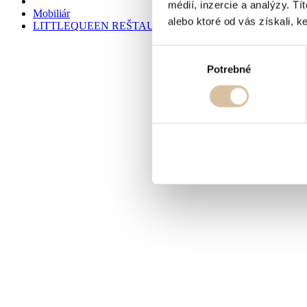
médií, inzercie a analýzy. Tí
Mobiliár
alebo ktoré od vás získali, ke
LITTLEQUEEN REŠTAURAČNÉ KRESIELKO kate
Výber
Potrebné
súhlasu