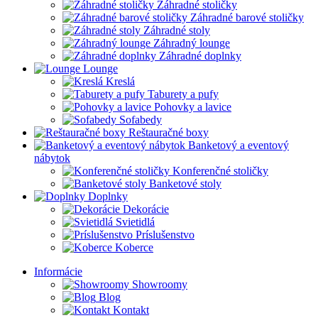
Záhradné stoličky
Záhradné barové stoličky
Záhradné stoly
Záhradný lounge
Záhradné doplnky
Lounge
Kreslá
Taburety a pufy
Pohovky a lavice
Sofabedy
Reštauračné boxy
Banketový a eventový
nábytok
Konferenčné stoličky
Banketové stoly
Doplnky
Dekorácie
Svietidlá
Príslušenstvo
Koberce
Informácie
Showroomy
Blog
Kontakt