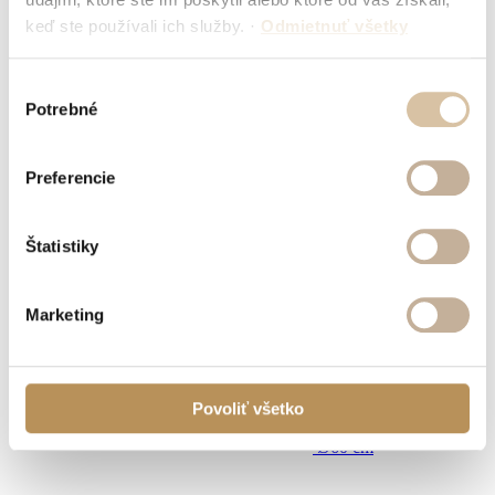
keď ste používali ich služby.
·
Odmietnuť všetky
Výber
Potrebné
súhlasu
Preferencie
antracite
Štatistiky
Marketing
Povoliť všetko
Ø60 cm