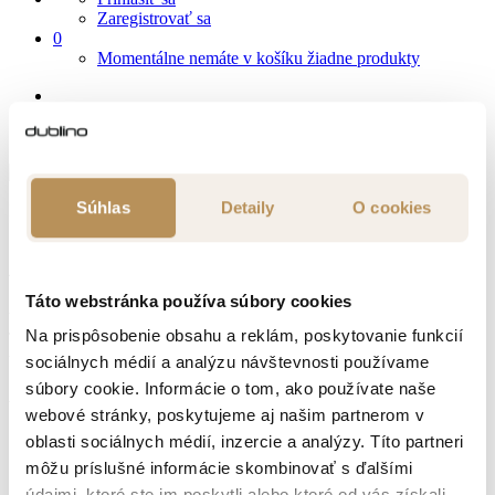
Zaregistrovať sa
0
Momentálne nemáte v košíku žiadne produkty
Realizácie
Aura
Súhlas
Detaily
O cookies
Realizácie
Aura
Táto webstránka používa súbory cookies
V kaviarni Aura sme sa postarali o pohodlné vonkajšie sedenie.
Na prispôsobenie obsahu a reklám, poskytovanie funkcií
Teraz si môžete vychutnať skvelú matchu a ďalšie lahodné nápoje v
útulnom prostredí.
sociálnych médií a analýzu návštevnosti používame
súbory cookie. Informácie o tom, ako používate naše
Aké boli použité varianty?
webové stránky, poskytujeme aj našim partnerom v
oblasti sociálnych médií, inzercie a analýzy. Títo partneri
môžu príslušné informácie skombinovať s ďalšími
údajmi, ktoré ste im poskytli alebo ktoré od vás získali,