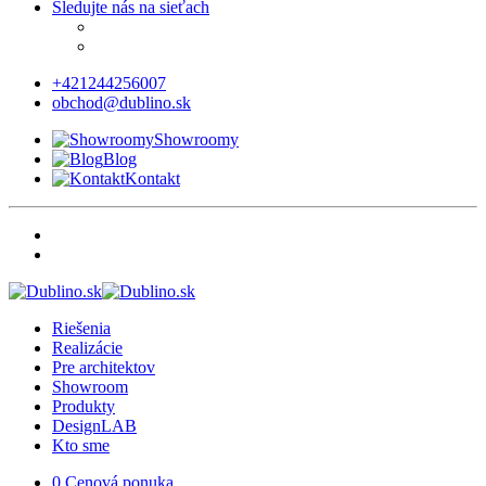
Sledujte nás na sieťach
+421244256007
obchod@dublino.sk
Showroomy
Blog
Kontakt
Riešenia
Realizácie
Pre architektov
Showroom
Produkty
DesignLAB
Kto sme
0
Cenová ponuka