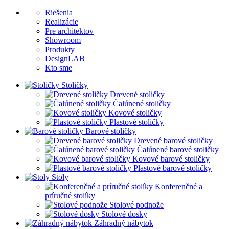
Riešenia
Realizácie
Pre architektov
Showroom
Produkty
DesignLAB
Kto sme
Stoličky
Drevené stoličky
Čalúnené stoličky
Kovové stoličky
Plastové stoličky
Barové stoličky
Drevené barové stoličky
Čalúnené barové stoličky
Kovové barové stoličky
Plastové barové stoličky
Stoly
Konferenčné a
príručné stolíky
Stolové podnože
Stolové dosky
Záhradný nábytok