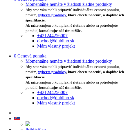
Momentálne nemáte v žiadosti žiadne produkty
Aby sme vám mohli pripraviť individuálnu cenovú ponuku,
prosím,
vyberte produkty
, ktoré chcete naceniť, a doplňte ich
špecifikácie.
Ak máte záujem o komplexné riešenie alebo sa potrebujete
poradiť,
kontaktujte náš tím nižšie.
+421244256007
obchod@dublino.sk
Mám vlastný projekt
0
Cenová ponuka
Momentálne nemáte v žiadosti žiadne produkty
Aby sme vám mohli pripraviť individuálnu cenovú ponuku,
prosím,
vyberte produkty
, ktoré chcete naceniť, a doplňte ich
špecifikácie.
Ak máte záujem o komplexné riešenie alebo sa potrebujete
poradiť,
kontaktujte náš tím nižšie.
+421244256007
obchod@dublino.sk
Mám vlastný projekt
Prihlásiť sa