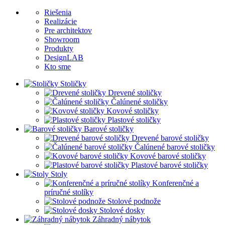
Riešenia
Realizácie
Pre architektov
Showroom
Produkty
DesignLAB
Kto sme
Stoličky
Drevené stoličky
Čalúnené stoličky
Kovové stoličky
Plastové stoličky
Barové stoličky
Drevené barové stoličky
Čalúnené barové stoličky
Kovové barové stoličky
Plastové barové stoličky
Stoly
Konferenčné a
príručné stolíky
Stolové podnože
Stolové dosky
Záhradný nábytok