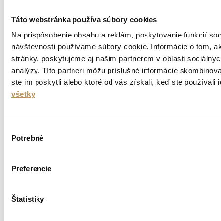
Táto webstránka používa súbory cookies
Na prispôsobenie obsahu a reklám, poskytovanie funkcií soc
návštevnosti používame súbory cookie. Informácie o tom, 
stránky, poskytujeme aj našim partnerom v oblasti sociálnych
Drevené
analýzy. Títo partneri môžu príslušné informácie skombinova
ste im poskytli alebo ktoré od vás získali, keď ste používali 
Naše
drevené stoličky
ponúkajú harmóniu medzi prírodnou krásou
a funkčnosťou. Táto kategória zahŕňa
celodrevené stoličky
, ktoré
všetky
môžu byť vyrobené nielen z masívneho dreva, ale aj z preglejky.
Masívne drevo poskytuje tradičný vzhľad a výnimočnú trvanlivosť,
zatiaľ čo preglejka ponúka flexibilitu dizajnu a odolnosť voči
Výber
zmenám teploty a vlhkosti. Okrem toho sú k dispozícii aj
čalúnené
Potrebné
stoličky s drevenou kostrou
, ktoré spájajú komfort čalúnenia s
súhlasu
pevnosťou drevenej konštrukcie. Vyberte si z rôznych druhov dreva
a povrchových úprav, aby vaše stoličky dokonale ladili s interiérom
vášho domova alebo kancelárie.
Preferencie
Štatistiky