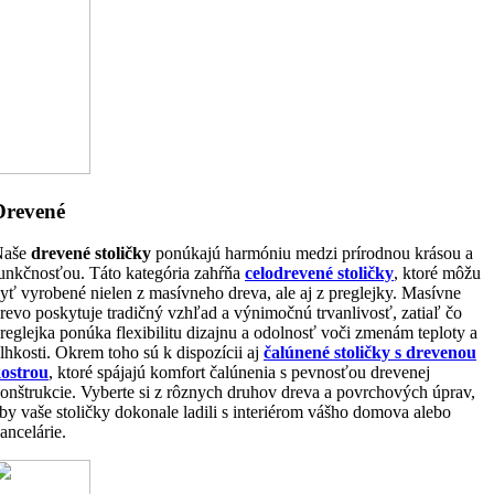
Drevené
Naše
drevené stoličky
ponúkajú harmóniu medzi prírodnou krásou a
unkčnosťou. Táto kategória zahŕňa
celodrevené stoličky
, ktoré môžu
yť vyrobené nielen z masívneho dreva, ale aj z preglejky. Masívne
revo poskytuje tradičný vzhľad a výnimočnú trvanlivosť, zatiaľ čo
reglejka ponúka flexibilitu dizajnu a odolnosť voči zmenám teploty a
lhkosti. Okrem toho sú k dispozícii aj
čalúnené stoličky s drevenou
ostrou
, ktoré spájajú komfort čalúnenia s pevnosťou drevenej
onštrukcie. Vyberte si z rôznych druhov dreva a povrchových úprav,
by vaše stoličky dokonale ladili s interiérom vášho domova alebo
ancelárie.