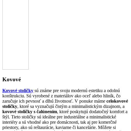
Kovové
Kovové stoličky
sú známe pre svoju modernú estetiku a odolnú
konštrukciu. Sú vyrobené z materiálov ako oceľ alebo hliník, čo
zaručuje ich pevnosť a dlhú životnosť. V ponuke máme
celokovové
stoličky
, ktoré sa vyznačujú čistým a minimalistickým dizajnom, a
kovové stoličky s čalúnením
, ktoré poskytujú dodatočný komfort a
štýl. Tieto stoličky sú ideálne pre industriálne a minimalistické
interiéry a sú vhodné ako pre domácnosti, tak aj pre komerčné
priestory, ako sú reštaurácie, kaviarne či kancelárie. Môžete si