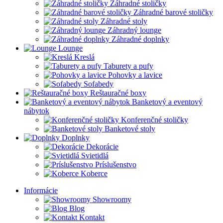
Záhradné stoličky
Záhradné barové stoličky
Záhradné stoly
Záhradný lounge
Záhradné doplnky
Lounge
Kreslá
Taburety a pufy
Pohovky a lavice
Sofabedy
Reštauračné boxy
Banketový a eventový
nábytok
Konferenčné stoličky
Banketové stoly
Doplnky
Dekorácie
Svietidlá
Príslušenstvo
Koberce
Informácie
Showroomy
Blog
Kontakt