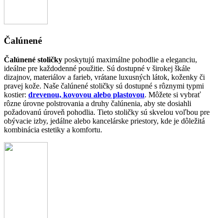
Čalúnené
Čalúnené stoličky
poskytujú maximálne pohodlie a eleganciu,
ideálne pre každodenné použitie. Sú dostupné v širokej škále
dizajnov, materiálov a farieb, vrátane luxusných látok, koženky či
pravej kože. Naše čalúnené stoličky sú dostupné s rôznymi typmi
kostier:
drevenou, kovovou alebo plastovou
. Môžete si vybrať
rôzne úrovne polstrovania a druhy čalúnenia, aby ste dosiahli
požadovanú úroveň pohodlia. Tieto stoličky sú skvelou voľbou pre
obývacie izby, jedálne alebo kancelárske priestory, kde je dôležitá
kombinácia estetiky a komfortu.