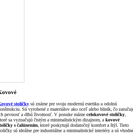
Kovové
ovové stoličky
sú známe pre svoju modernú estetiku a odolnú
onštrukciu. Sú vyrobené z materiálov ako oceľ alebo hliník, čo zaručuj
ch pevnosť a dlhú životnosť. V ponuke máme
celokovové stoličky
,
toré sa vyznačujú čistým a minimalistickým dizajnom, a
kovové
toličky s čalúnením
, ktoré poskytujú dodatočný komfort a štýl. Tieto
toličky sú ideálne pre industriálne a minimalistické interiéry a sú vhodn