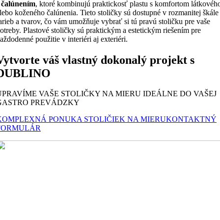
 čalúnením
, ktoré kombinujú praktickosť plastu s komfortom látkovéh
lebo koženého čalúnenia. Tieto stoličky sú dostupné v rozmanitej škále
arieb a tvarov, čo vám umožňuje vybrať si tú pravú stoličku pre vaše
otreby. Plastové stoličky sú praktickým a estetickým riešením pre
aždodenné použitie v interiéri aj exteriéri.
Vytvorte váš vlastný dokonalý projekt s
DUBLINO
UPRAVÍME VAŠE STOLIČKY NA MIERU IDEÁLNE DO VAŠEJ
GASTRO PREVÁDZKY
KOMPLEXNÁ PONUKA STOLIČIEK NA MIERU
KONTAKTNÝ
FORMULÁR