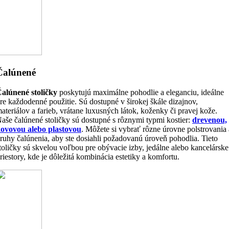
Čalúnené
alúnené stoličky
poskytujú maximálne pohodlie a eleganciu, ideálne
re každodenné použitie. Sú dostupné v širokej škále dizajnov,
ateriálov a farieb, vrátane luxusných látok, koženky či pravej kože.
aše čalúnené stoličky sú dostupné s rôznymi typmi kostier:
drevenou,
ovovou alebo plastovou
. Môžete si vybrať rôzne úrovne polstrovania 
ruhy čalúnenia, aby ste dosiahli požadovanú úroveň pohodlia. Tieto
toličky sú skvelou voľbou pre obývacie izby, jedálne alebo kancelárske
riestory, kde je dôležitá kombinácia estetiky a komfortu.