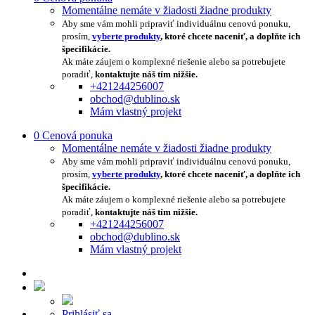
Momentálne nemáte v žiadosti žiadne produkty
Aby sme vám mohli pripraviť individuálnu cenovú ponuku,
prosím,
vyberte produkty
, ktoré chcete naceniť, a doplňte ich
špecifikácie.
Ak máte záujem o komplexné riešenie alebo sa potrebujete
poradiť,
kontaktujte náš tím nižšie.
+421244256007
obchod@dublino.sk
Mám vlastný projekt
0
Cenová ponuka
Momentálne nemáte v žiadosti žiadne produkty
Aby sme vám mohli pripraviť individuálnu cenovú ponuku,
prosím,
vyberte produkty
, ktoré chcete naceniť, a doplňte ich
špecifikácie.
Ak máte záujem o komplexné riešenie alebo sa potrebujete
poradiť,
kontaktujte náš tím nižšie.
+421244256007
obchod@dublino.sk
Mám vlastný projekt
Prihlásiť sa