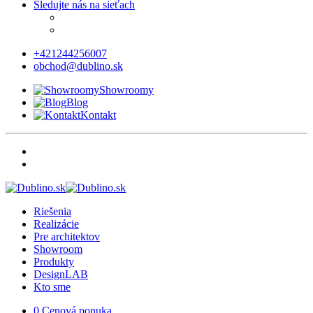
Sledujte nás na sieťach
+421244256007
obchod@dublino.sk
Showroomy
Blog
Kontakt
Riešenia
Realizácie
Pre architektov
Showroom
Produkty
DesignLAB
Kto sme
0
Cenová ponuka