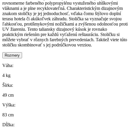
rovnomerne farbeného polypropylénu vystuženého uhlíkovými
vláknami a je plne recyklovateľná. Charakteristickým dizajnovým
znakom stoličky je jej jednoduchosť, vďaka čomu štýlovo doplní
terasu hotela či akúkoľvek záhradu. Stolička sa vyznačuje svojou
ľahkosťou, protišmykovými nožičkami a zvýšenou odolnosťou proti
UV žiareniu. Tento taliansky dizajnový kúsok je rovnako
praktickým riešením pre každú vyťaženú reštauráciu. Stoličku si
môžete vybrať v rôznych farebných prevedeniach. Taktiež viete túto
stoličku skombinovať s jej podrúčkovou verziou.
Rozmery
Váha:
4 kg
Šírka:
49 cm
Výška:
83 cm
Dĺžka: