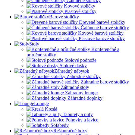
Čalúnené stoličky
Kovové stoličky
Plastové stoličky
Barové stoličky
Drevené barové stoličky
Čalúnené barové stoličky
Kovové barové stoličky
Plastové barové stoličky
Stoly
Konferenčné a
príručné stolíky
Stolové podnože
Stolové dosky
Záhradný nábytok
Záhradné stoličky
Záhradné barové stoličky
Záhradné stoly
Záhradný lounge
Záhradné doplnky
Lounge
Kreslá
Taburety a pufy
Pohovky a lavice
Sofabedy
Reštauračné boxy