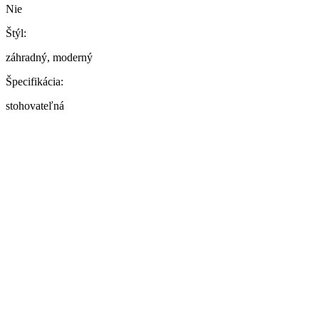
Nie
Štýl:
záhradný, moderný
Špecifikácia:
stohovateľná