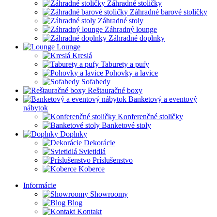
Záhradné stoličky
Záhradné barové stoličky
Záhradné stoly
Záhradný lounge
Záhradné doplnky
Lounge
Kreslá
Taburety a pufy
Pohovky a lavice
Sofabedy
Reštauračné boxy
Banketový a eventový
nábytok
Konferenčné stoličky
Banketové stoly
Doplnky
Dekorácie
Svietidlá
Príslušenstvo
Koberce
Informácie
Showroomy
Blog
Kontakt