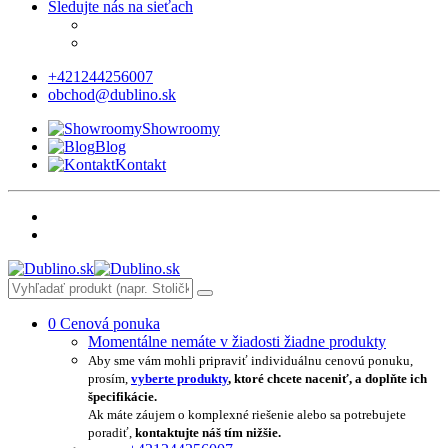
Sledujte nás na sieťach
+421244256007
obchod@dublino.sk
Showroomy
Blog
Kontakt
0
Cenová ponuka
Momentálne nemáte v žiadosti žiadne produkty
Aby sme vám mohli pripraviť individuálnu cenovú ponuku,
prosím,
vyberte produkty
, ktoré chcete naceniť, a doplňte ich
špecifikácie.
Ak máte záujem o komplexné riešenie alebo sa potrebujete
poradiť,
kontaktujte náš tím nižšie.