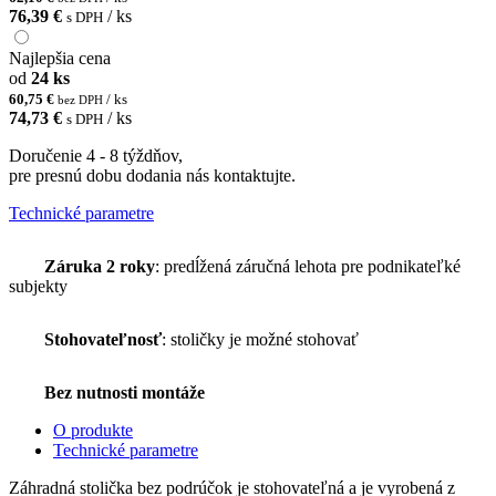
76,39 €
/ ks
s DPH
Najlepšia cena
od
24 ks
60,75 €
/ ks
bez DPH
74,73 €
/ ks
s DPH
Doručenie 4 - 8 týždňov,
pre presnú dobu dodania nás kontaktujte.
Technické parametre
Záruka 2 roky
: predĺžená záručná lehota pre podnikateľké
subjekty
Stohovateľnosť
: stoličky je možné stohovať
Bez nutnosti montáže
O produkte
Technické parametre
Záhradná stolička bez podrúčok je stohovateľná a je vyrobená z