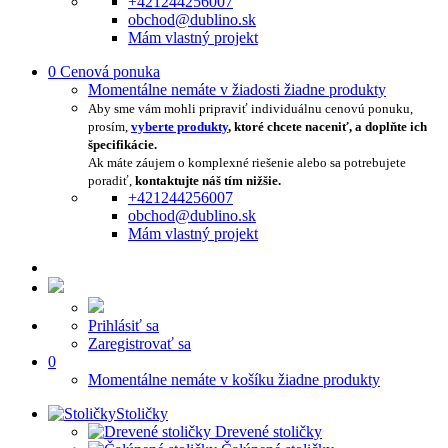
+421244256007
obchod@dublino.sk
Mám vlastný projekt
0
Cenová ponuka
Momentálne nemáte v žiadosti žiadne produkty
Aby sme vám mohli pripraviť individuálnu cenovú ponuku,
prosím,
vyberte produkty
, ktoré chcete naceniť, a doplňte ich
špecifikácie.
Ak máte záujem o komplexné riešenie alebo sa potrebujete
poradiť,
kontaktujte náš tím nižšie.
+421244256007
obchod@dublino.sk
Mám vlastný projekt
Prihlásiť sa
Zaregistrovať sa
0
Momentálne nemáte v košíku žiadne produkty
Stoličky
Drevené stoličky