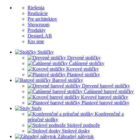
Riešenia
Realizácie
Pre architektov
Showroom
Produkty
DesignLAB
Kto sme
Stoličky
Drevené stoličky
Čalúnené stoličky
Kovové stoličky
Plastové stoličky
Barové stoličky
Drevené barové stoličky
Čalúnené barové stoličky
Kovové barové stoličky
Plastové barové stoličky
Stoly
Konferenčné a
príručné stolíky
Stolové podnože
Stolové dosky
Záhradný nábytok