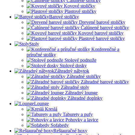
Čalúnené stoličky
Kovové stoličky
Plastové stoličky
Barové stoličky
Drevené barové stoličky
Čalúnené barové stoličky
Kovové barové stoličky
Plastové barové stoličky
Stoly
Konferenčné a
príručné stolíky
Stolové podnože
Stolové dosky
Záhradný nábytok
Záhradné stoličky
Záhradné barové stoličky
Záhradné stoly
Záhradný lounge
Záhradné doplnky
Lounge
Kreslá
Taburety a pufy
Pohovky a lavice
Sofabedy
Reštauračné boxy