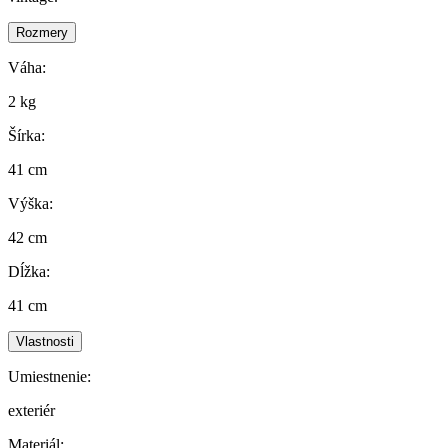
Rozmery
Váha:
2 kg
Šírka:
41 cm
Výška:
42 cm
Dĺžka:
41 cm
Vlastnosti
Umiestnenie:
exteriér
Materiál: