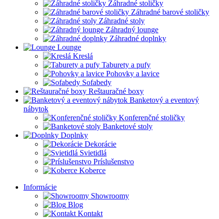
Záhradné stoličky
Záhradné barové stoličky
Záhradné stoly
Záhradný lounge
Záhradné doplnky
Lounge
Kreslá
Taburety a pufy
Pohovky a lavice
Sofabedy
Reštauračné boxy
Banketový a eventový
nábytok
Konferenčné stoličky
Banketové stoly
Doplnky
Dekorácie
Svietidlá
Príslušenstvo
Koberce
Informácie
Showroomy
Blog
Kontakt