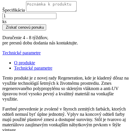
Špecifikácia
ks
Získať cenovú ponuku
Doručenie 4 - 8 týždňov,
pre presnú dobu dodania nás kontaktujte.
Technické parametre
O produkte
Technické parametre
Tento produkt je z novej rady Regeneration, kde je kladený dôraz na
využitie technológií šetrných k životnému prostrediu. Zmes
regenerovaného polypropylénu so skleným vláknom a anti-UV
úpravou tvorí vysoko pevný a kvalitný materiál na vonkajšie
využitie.
Farebné prevedenie je zvolené v štyroch zemitých farbách, ktorých
odtieň nemusí byť úplne jednotný. Vplyv na koncový odtieň farby
majú použité plastové zmesi a dostupné suroviny. Stôl je tvarovo aj
materiálovo zaujímavým vonkajším nábytkovým prvkom v štýle
vintage.