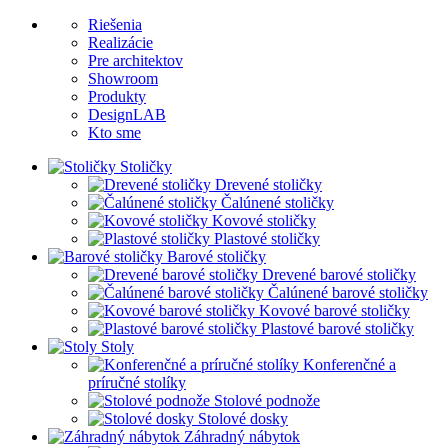
Riešenia
Realizácie
Pre architektov
Showroom
Produkty
DesignLAB
Kto sme
Stoličky
Drevené stoličky
Čalúnené stoličky
Kovové stoličky
Plastové stoličky
Barové stoličky
Drevené barové stoličky
Čalúnené barové stoličky
Kovové barové stoličky
Plastové barové stoličky
Stoly
Konferenčné a
príručné stolíky
Stolové podnože
Stolové dosky
Záhradný nábytok