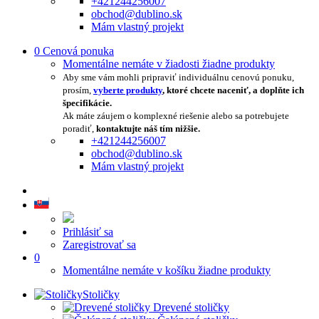
+421244256007
obchod@dublino.sk
Mám vlastný projekt
0
Cenová ponuka
Momentálne nemáte v žiadosti žiadne produkty
Aby sme vám mohli pripraviť individuálnu cenovú ponuku,
prosím,
vyberte produkty
, ktoré chcete naceniť, a doplňte ich
špecifikácie.
Ak máte záujem o komplexné riešenie alebo sa potrebujete
poradiť,
kontaktujte náš tím nižšie.
+421244256007
obchod@dublino.sk
Mám vlastný projekt
Prihlásiť sa
Zaregistrovať sa
0
Momentálne nemáte v košíku žiadne produkty
Stoličky
Drevené stoličky