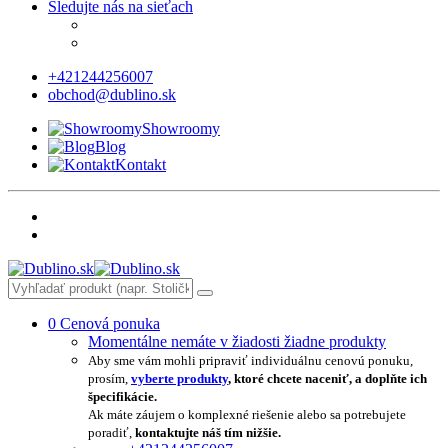
Sledujte nás na sieťach
+421244256007
obchod@dublino.sk
Showroomy
Blog
Kontakt
0
Cenová ponuka
Momentálne nemáte v žiadosti žiadne produkty
Aby sme vám mohli pripraviť individuálnu cenovú ponuku,
prosím,
vyberte produkty
, ktoré chcete naceniť, a doplňte ich
špecifikácie.
Ak máte záujem o komplexné riešenie alebo sa potrebujete
poradiť,
kontaktujte náš tím nižšie.