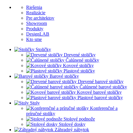
Riešenia
Realizácie
Pre architektov
Showroom
Produkty
DesignLAB
Kto sme
Stoličky
Drevené stoličky
Čalúnené stoličky
Kovové stoličky
Plastové stoličky
Barové stoličky
Drevené barové stoličky
Čalúnené barové stoličky
Kovové barové stoličky
Plastové barové stoličky
Stoly
Konferenčné a
príručné stolíky
Stolové podnože
Stolové dosky
Záhradný nábytok