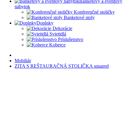
Banketový a eventový
nábytok
Konferenčné stoličky
Banketové stoly
Doplnky
Dekorácie
Svietidlá
Príslušenstvo
Koberce
Mobiliár
ZITA S REŠTAURAČNÁ STOLIČKA squared