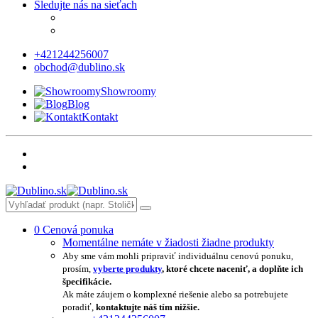
Sledujte nás na sieťach
+421244256007
obchod@dublino.sk
Showroomy
Blog
Kontakt
0
Cenová ponuka
Momentálne nemáte v žiadosti žiadne produkty
Aby sme vám mohli pripraviť individuálnu cenovú ponuku,
prosím,
vyberte produkty
, ktoré chcete naceniť, a doplňte ich
špecifikácie.
Ak máte záujem o komplexné riešenie alebo sa potrebujete
poradiť,
kontaktujte náš tím nižšie.