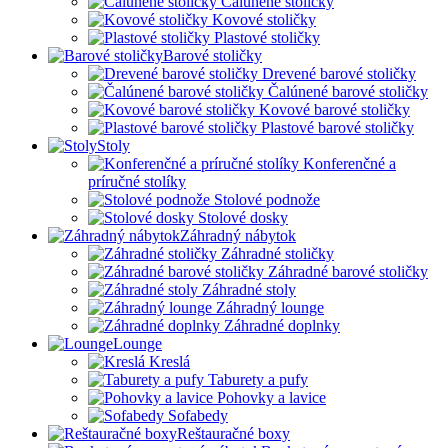
Čalúnené stoličky
Kovové stoličky
Plastové stoličky
Barové stoličky
Drevené barové stoličky
Čalúnené barové stoličky
Kovové barové stoličky
Plastové barové stoličky
Stoly
Konferenčné a
príručné stolíky
Stolové podnože
Stolové dosky
Záhradný nábytok
Záhradné stoličky
Záhradné barové stoličky
Záhradné stoly
Záhradný lounge
Záhradné doplnky
Lounge
Kreslá
Taburety a pufy
Pohovky a lavice
Sofabedy
Reštauračné boxy