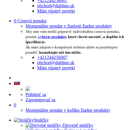
+421244256007
obchod@dublino.sk
Mám vlastný projekt
0
Cenová ponuka
Momentálne nemáte v žiadosti žiadne produkty
Aby sme vám mohli pripraviť individuálnu cenovú ponuku,
prosím,
vyberte produkty
, ktoré chcete naceniť, a doplňte ich
špecifikácie.
Ak máte záujem o komplexné riešenie alebo sa potrebujete
poradiť,
kontaktujte náš tím nižšie.
+421244256007
obchod@dublino.sk
Mám vlastný projekt
Prihlásiť sa
Zaregistrovať sa
0
Momentálne nemáte v košíku žiadne produkty
Stoličky
Drevené stoličky