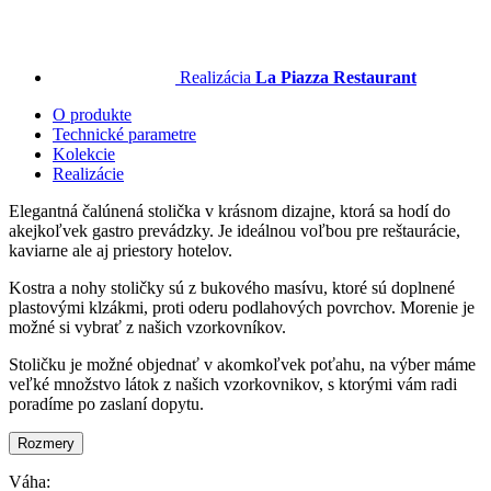
Realizácia
La Piazza Restaurant
O produkte
Technické parametre
Kolekcie
Realizácie
Elegantná čalúnená stolička v krásnom dizajne, ktorá sa hodí do
akejkoľvek gastro prevádzky. Je ideálnou voľbou pre reštaurácie,
kaviarne ale aj priestory hotelov.
Kostra a nohy stoličky sú z bukového masívu, ktoré sú doplnené
plastovými klzákmi, proti oderu podlahových povrchov. Morenie je
možné si vybrať z našich vzorkovníkov.
Stoličku je možné objednať v akomkoľvek poťahu, na výber máme
veľké množstvo látok z našich vzorkovnikov, s ktorými vám radi
poradíme po zaslaní dopytu.
Rozmery
Váha: