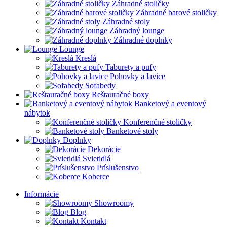
Záhradné stoličky
Záhradné barové stoličky
Záhradné stoly
Záhradný lounge
Záhradné doplnky
Lounge
Kreslá
Taburety a pufy
Pohovky a lavice
Sofabedy
Reštauračné boxy
Banketový a eventový
nábytok
Konferenčné stoličky
Banketové stoly
Doplnky
Dekorácie
Svietidlá
Príslušenstvo
Koberce
Informácie
Showroomy
Blog
Kontakt